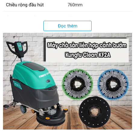
Chiều rộng đầu hút
760mm
Áp lực bàn chải
25kg
Đọc thêm
Đường kính bàn chà
457mm
Độ dài dây điện
18m
Cân nặng
75kg
Trọng lượng sản phẩm
59kg
Trọng lượng tổng
88kg
Kích thước đóng gói
1050 x 610 x 1020mm
Xuất xứ:
Chính hãng