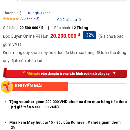
máy. Hiểu được điều đó, KF2A đã được tích hợp hệ thống bánh
xe cùng tay đẩy chắc chắn. Qua đó giúp người dùng có thể dễ
dàng di chuyển, sử dụng thiết bị.
Thương hiệu:
Kungfu Clean
(2 đánh giá)
|
Có 2 câu trả lời
Giá bán hấp dẫn
đ
Giá hãng:
29.500.000
đ
|
Bảo hành:
12 Tháng
Là một sản phẩm đến từ thương hiệu lớn song Kungfu Clean
đ
-32%
20.200.000
Độc Quyền Online Rẻ Hơn:
(Giá chưa bao
KF2A hiện đang được bán với mức giá cực hấp dẫn. Để không bỏ
gồm VAT)
lỡ cơ hội sở hữu máy chính hãng cùng vô vàn ưu đãi hấp dẫn
Kính mong quý khách lấy hóa đơn đỏ khi mua hàng để tuân thủ đúng
khác, nhanh ghé thăm
Điện máy Hoàng Liên
!!!
quy định của pháp luật
Nguyên tắc sử dụng máy chà sàn cánh bướm Kungfu Clean
KF2A cho hiệu quả tốt nhất
Sử dụng máy chà sàn nhà xưởng như thế nào để đạt được hiệu
KHUYẾN MÃI
quả tốt nhất? Cần chú ý những gì khi sử dụng Kungfu Clean
KF2A?
Tặng voucher giảm 200.000 VNĐ cho hóa đơn mua hàng tiếp theo
(trị giá trên 5.000.000 VNĐ)
Thiết bị hoạt động hiệu quả trên nhiều loại chất liệu sàn nhà
Mua kèm Máy hút bụi 15 - 80L của Kumisai, Palada giảm thêm
Hạn chế vận hành máy liên tục trong một thời gian dài.
2%
Điều này có thể gây hư hỏng nghiêm trọng cho động cơ