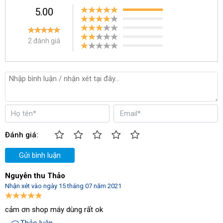
5.00
Máy chỉ có trọng lượng khoảng 75kg với kích thước 1050 x 610 x
1020mm. Khá nhỏ gọn, tiện dụng để người dùng có thể dễ dàng
vận hành máy.
2 đánh giá
Vệ sinh, làm sạch mặt sàn chuyên nghiệp
Để đảm bảo khả năng làm sạch tốt nhất cho máy, Kungfu Clean
KF2A được trang bị động cơ lõi đồng bền bỉ với công suất motor
chà đạt 750W. Công suất motor hút đạt 1200W cho khả năng hút
xả nước thải cùng lúc đem đến hiệu năng vệ sinh cực kì ấn
tượng. Kungfu Clean KF2A hiện đang được sử dụng rộng rãi tại
nhiều phân xưởng, doanh nghiệp,...
Đánh giá:
Gửi bình luận
Nguyễn thu Thảo
Nhận xét vào ngày 15 tháng 07 năm 2021
cảm ơn shop máy dùng rất ok