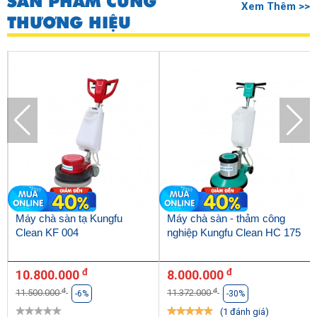
SẢN PHẨM CÙNG
Xem Thêm >>
THƯƠNG HIỆU
Máy chà sàn tạ Kungfu
Máy chà sàn - thảm công
Clean KF 004
nghiệp Kungfu Clean HC 175
đ
đ
10.800.000
8.000.000
đ
đ
11.500.000
11.372.000
-6%
-30%
(1 đánh giá)