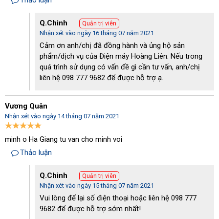
Thảo luận
Q.Chinh
Quản trị viên
Nhận xét vào ngày 16 tháng 07 năm 2021
Cảm ơn anh/chị đã đồng hành và ủng hộ sản
phẩm/dịch vụ của Điện máy Hoàng Liên. Nếu trong
quá trình sử dụng có vấn đề gì cần tư vấn, anh/chị
liên hệ 098 777 9682 để được hỗ trợ ạ.
Vương Quân
Nhận xét vào ngày 14 tháng 07 năm 2021
Động cơ lõi đồng với khả năng vận hành siêu bền bỉ, mạnh mẽ
minh o Ha Giang tu van cho minh voi
Bền bỉ, tiện dụng tại mọi khu vực
Thảo luận
Thân máy được sử dụng nhựa ABS cùng inox không gỉ. Qua đó
giúp tăng khả năng chịu lực đồng thời giảm thiểu tình trạng hoen
Q.Chinh
Quản trị viên
gỉ, ăn mòn từ môi trường làm việc.
Nhận xét vào ngày 15 tháng 07 năm 2021
Là dòng
máy chà sàn liên hợp
công suất lớn, khó có thể tránh
Vui lòng để lại số điện thoại hoặc liên hệ 098 777
khỏi một số những khó khăn trong việc di chuyển và vận hành
9682 để được hỗ trợ sớm nhất!