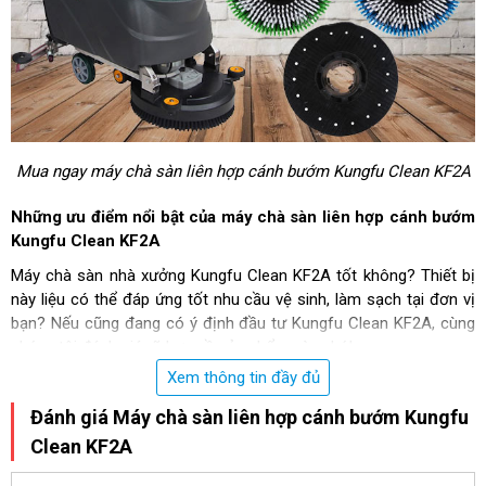
Mua ngay máy chà sàn liên hợp cánh bướm Kungfu Clean KF2A
Những ưu điểm nổi bật của máy chà sàn liên hợp cánh bướm
Kungfu Clean KF2A
Máy chà sàn nhà xưởng Kungfu Clean KF2A tốt không? Thiết bị
này liệu có thể đáp ứng tốt nhu cầu vệ sinh, làm sạch tại đơn vị
bạn? Nếu cũng đang có ý định đầu tư Kungfu Clean KF2A, cùng
chúng tôi đánh giá rõ hơn về sản phẩm này nhé!
Xem thông tin đầy đủ
Thiết kế ấn tượng, hiện đại
Đánh giá Máy chà sàn liên hợp cánh bướm Kungfu
Khác với kích thước có phần đồ sộ của các sản phẩm
máy chà
Clean KF2A
sàn công nghiệp
có cùng công suất, tính năng, Kungfu Clean
KF2A thu hút người dùng với kiểu dáng hiện đại, nhỏ gọn.