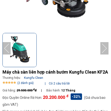
Máy chà sàn liên hợp cánh bướm Kungfu Clean KF2A
Thương hiệu:
Kungfu Clean
(2 đánh giá)
|
Có 2 câu trả lời
đ
Giá hãng:
29.500.000
đ
|
Bảo hành:
12 Tháng
đ
-32%
20.200.000
Độc Quyền Online Rẻ Hơn:
(Giá chưa bao
gồm VAT)