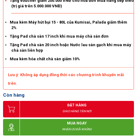
Tặng voucher giảm 200.000 VNĐ cho hóa đơn mua hàng tiếp theo
Mua máy chà sàn ở đâu tốt, giá rẻ?
(trị giá trên 5.000.000 VNĐ)
Đơn vị cung ứng đóng vai trò đặc biệt quan trọng trong quá trình
chọn mua máy. Không chỉ chất lượng sản phẩm, giá bán mà nó
Mua kèm Máy hút bụi 15 - 80L của Kumisai, Palada giảm thêm
còn ảnh hưởng trực tiếp đến chế độ bảo hành máy. Bạn đang
2%
phân vân không biết nên mua máy chà sàn ở đâu tốt, giá rẻ?
Tặng Pad chà sàn 17 inch khi mua máy chà sàn đơn
Điện máy Hoàng Liên
chính là đối tác hoàn hảo dành cho bạn!
Tặng Pad chà sàn 20 inch hoặc Nước lau sàn gạch khi mua máy
chà sàn liên hợp
Mua kèm hóa chất chà sàn giảm 10%
Lưu ý: Không áp dụng đồng thời các chương trình khuyến mãi
trên.
Còn hàng
ĐẶT HÀNG
GIAO HÀNG TẬN NƠI
MUA NGAY
NHẬN ƯU ĐÃI KHỦNG