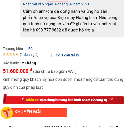
Nhận xét vào ngày 07 tháng 07 năm 2021
dụng máy đáp ứng lượng công việc vừa và nhỏ tại các đơn vị.
Cảm ơn anh/chị đã đồng hành và ủng hộ sản
Bền bỉ, tiện dụng
phẩm/dịch vụ của Điện máy Hoàng Liên. Nếu trong
quá trình sử dụng có vấn đề gì cần tư vấn, anh/chị
Thân máy là sự kết hợp giữa nhựa cao cấp cùng inox chống gỉ.
liên hệ 098 777 9682 để được hỗ trợ ạ.
Điều này giúp đem đến độ bền tối ưu cùng khả năng chống ăn
mòn cực tốt. Bộ điều khiển cũng được thiết kế trên thân máy cho
phép người dùng linh hoạt điều chỉnh chế độ hoạt động của máy.
Thương hiệu:
IPC
Bánh xe đa chiều cùng tay đẩy chắc chắn cũng được hãng tích
(1 đánh giá)
|
Có 1 câu trả lời
hợp trên IPC CT46 C50. Nhờ vậy người dùng có thể dễ dàng điều
Bảo hành:
12 Tháng
hướng, sử dụng thiết bị.
đ
51.600.000
(Giá chưa bao gồm VAT)
Thương hiệu uy tín
Kính mong quý khách lấy hóa đơn đỏ khi mua hàng để tuân thủ đúng
quy định của pháp luật
Yếu tố thương hiệu cũng dần được khách hàng đặc biệt quan
tâm khi chọn mua
máy chà sàn liên hợp nhà xưởng
. Theo đó,
IPC là một trong những thương hiệu thiết bị công nghiệp lớn
được yêu thích trên phạm vi toàn cầu. Không chỉ được đảm bảo
KHUYẾN MÃI
tuyệt đối về chất lượng sản phẩm, dịch vụ, hãng còn đưa tới cho
khách hàng của mình vô vàn những lựa chọn hấp dẫn.