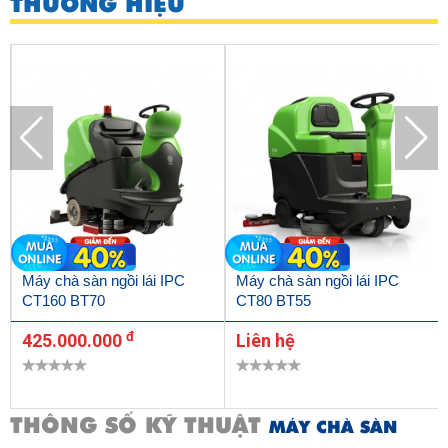
THƯƠNG HIỆU
Máy chà sàn ngồi lái IPC
Máy chà sàn ngồi lái IPC
CT160 BT70
CT80 BT55
đ
425.000.000
Liên hệ
THÔNG SỐ KỸ THUẬT
MÁY CHÀ SÀN