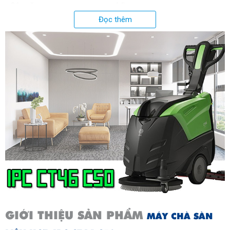
Cân nặng
64kg
Đọc thêm
Kích thước đóng gói
855 x 580 x 1220mm
Xuất xứ:
Italy
GIỚI THIỆU SẢN PHẨM
MÁY CHÀ SÀN