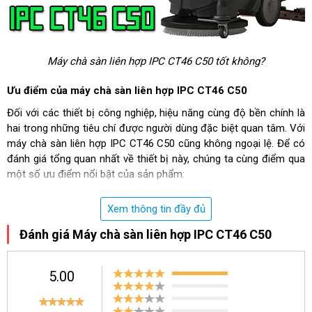
Máy chà sàn liên hợp IPC CT46 C50 tốt không?
Ưu điểm của máy chà sàn liên hợp IPC CT46 C50
Đối với các thiết bị công nghiệp, hiệu năng cùng độ bền chính là
hai trong những tiêu chí được người dùng đặc biệt quan tâm. Với
máy chà sàn liên hợp IPC CT46 C50 cũng không ngoại lệ. Để có
đánh giá tổng quan nhất về thiết bị này, chúng ta cùng điểm qua
một số ưu điểm nổi bật của sản phẩm:
Thiết kế, kiểu dáng
Xem thông tin đầy đủ
Ngay từ ấn tượng ban đầu, IPC CT46 C50 ghi điểm với người
Đánh giá Máy chà sàn liên hợp IPC CT46 C50
dùng với thiết kế nhỏ gọn, hiện đại.
Máy lau sàn
chỉ có cân nặng
khoảng 64dB cùng kích thước: 85.5x58x122cm. Khá tiện dụng cho
người dùng trong việc điều hướng, sử dụng thiết bị.
5.00
Hiệu năng làm sạch