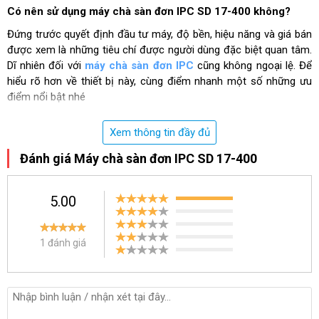
Có nên sử dụng máy chà sàn đơn IPC SD 17-400 không?
Đứng trước quyết định đầu tư máy, độ bền, hiệu năng và giá bán
được xem là những tiêu chí được người dùng đặc biệt quan tâm.
Dĩ nhiên đối với
máy chà sàn đơn IPC
cũng không ngoại lệ. Để
hiểu rõ hơn về thiết bị này, cùng điểm nhanh một số những ưu
điểm nổi bật nhé
Thiết kế
Xem thông tin đầy đủ
Máy có cân nặng chỉ khoảng 45kg với thông số kích thước
Đánh giá Máy chà sàn đơn IPC SD 17-400
khoảng: 120x54.2x43cm khá nhỏ gọn và tiện dụng trong quá trình
sử dụng. Phần tay cầm được tích hợp bộ điều khiển cho phép
người dùng linh hoạt điều chỉnh chế độ vận hành máy.
5.00
Hiệu năng làm sạch
1 đánh giá
IPC SD 17-400 vận hành với công suất khoảng 1600W cùng
đường kính bàn chà 430mm. Qua đó đáp ứng hiệu quả nhu cầu
sử dụng tại hầu hết các đơn vị, doanh nghiệp.