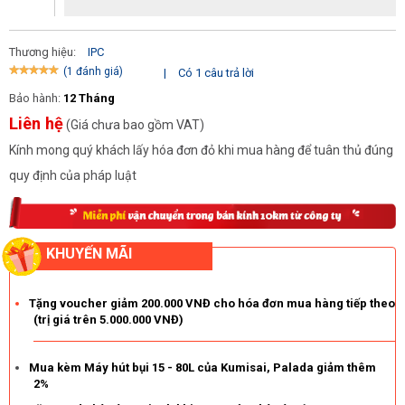
Độ bền bỉ, tiện dụng cao
Độ bền cũng được xem là một trong những điểm cộng lớn của
Thương hiệu:
IPC
máy chà sàn IPC SD 17-400. Thân máy được làm bằng nhựa ABS
(1 đánh giá)
|
Có 1 câu trả lời
cùng inox cao cấp. Qua đó không chỉ đem đến tính thẩm mỹ cao
Bảo hành:
12 Tháng
mà còn giúp nâng cao độ bền máy. Thiết kế tay cầm cùng bộ
Liên hệ
(Giá chưa bao gồm VAT)
bánh xe đa chiều cũng được trang bị giúp người dùng có thể linh
Kính mong quý khách lấy hóa đơn đỏ khi mua hàng để tuân thủ đúng
hoạt sử dụng, vận hành máy.
quy định của pháp luật
Thương hiệu uy tín
Là một sản phẩm đến từ thương hiệu uy tín, người dùng hoàn
toàn có thể an tâm tuyệt đối về hiệu năng, độ bền cũng như hậu
KHUYẾN MÃI
mãi đi kèm với máy. Cùng với đó, với mức giá bán không quá lớn,
IPC SD 17-400 vẫn luôn là sự chọn lựa hoàn hảo của nhiều đơn
vị.
Tặng voucher giảm 200.000 VNĐ cho hóa đơn mua hàng tiếp theo
(trị giá trên 5.000.000 VNĐ)
Mua kèm Máy hút bụi 15 - 80L của Kumisai, Palada giảm thêm
2%