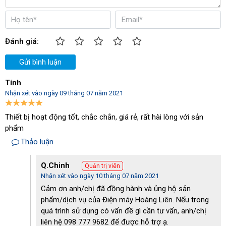
Đánh giá:
Gửi bình luận
Tính
Nhận xét vào ngày 09 tháng 07 năm 2021
Thiết bị hoạt động tốt, chắc chắn, giá rẻ, rất hài lòng với sản
phẩm
Thảo luận
Q.Chinh
Quản trị viên
Máy được sử dụng đa năng tại nhiều đơn vị
Nhận xét vào ngày 10 tháng 07 năm 2021
Máy chà sàn đơn
model IPC SD 17-400 hoạt động với 2 chức
Cảm ơn anh/chị đã đồng hành và ủng hộ sản
năng chính là làm sạch và đánh bóng sàn nhà. Máy hoạt động
phẩm/dịch vụ của Điện máy Hoàng Liên. Nếu trong
hiệu quả trên nhiều chất liệu sàn. Bên cạnh đó người dùng cũng
quá trình sử dụng có vấn đề gì cần tư vấn, anh/chị
có thể sử dụng đầu chải phù hợp để chà, giặt thảm.
liên hệ 098 777 9682 để được hỗ trợ ạ.