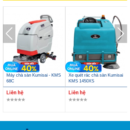
quả vệ sinh tốt nhất, việc kết nối phụ kiện phù hợp cùng hóa chất
chà sàn chuyên dụng đóng vai trò đặc biệt quan trọng.
Để đáp ứng nhu cầu vệ sinh vừa và nhỏ tại các văn phòng, gia
đình
máy chà sàn đơn IPC SD 17-400
hiện đã và đang được sử
dụng ngày càng phổ biến. Chiếc máy này giúp đem đến hiệu quả
vệ sinh, đánh bóng mặt sàn cực tốt chỉ trong một thời gian nhắn.
Bạn nghĩ sao về việc đầu tư model IPC SD 17-400? Liên hệ ngay
0972 882 886
để được tư vấn nhanh chóng và nhận báo
giá
máy chà sàn
tốt nhất thị trường nhé!
Máy chà sàn Kumisai - KMS
Xe quét rác chà sàn Kumisai
68C
KMS 1450XS
Liên hệ
Liên hệ