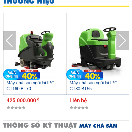
THƯƠNG HIỆU
Máy chà sàn ngồi lái IPC
Máy chà sàn ngồi lái IPC
CT160 BT70
CT80 BT55
đ
425.000.000
Liên hệ
THÔNG SỐ KỸ THUẬT
MÁY CHÀ SÀN