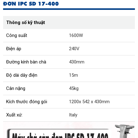
ĐƠN IPC SD 17-400
Thông số kỹ thuật
Công suất
1600W
Điện áp
240V
Đường kính bàn chà
430mm
Độ dài dây điện
15m
Cân nặng
45kg
Kích thước đóng gói
1200x 542 x 430mm
Xuất xứ:
Italy