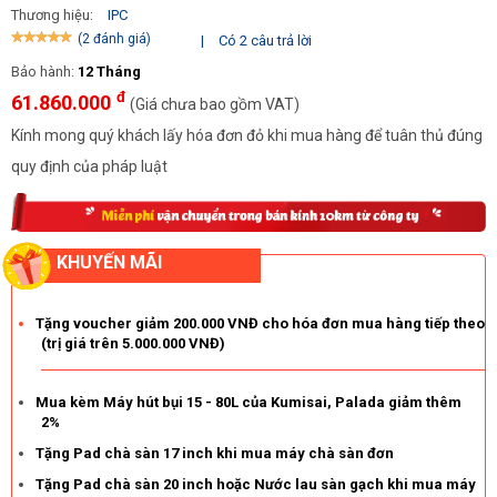
Thương hiệu:
IPC
Nắm bắt những ưu đãi mua hàng hấp dẫn tại Điện máy Hoàng
(2 đánh giá)
|
Có 2 câu trả lời
Liên
Bảo hành:
12 Tháng
Tự hào là một trong những đối tác cung ứng thiết bị công nghiệp
đ
61.860.000
(Giá chưa bao gồm VAT)
số 1 thị trường, Hoàng Liên luôn tự tin đưa đến cho người dùng
những trải nghiệm mua hàng hoàn hảo nhất. Vậy khách hàng sẽ
Kính mong quý khách lấy hóa đơn đỏ khi mua hàng để tuân thủ đúng
nhận được những gì khi mua
máy chà sàn
tại Điện máy Hoàng
quy định của pháp luật
Liên?
KHUYẾN MÃI
Tặng voucher giảm 200.000 VNĐ cho hóa đơn mua hàng tiếp theo
(trị giá trên 5.000.000 VNĐ)
Mua kèm Máy hút bụi 15 - 80L của Kumisai, Palada giảm thêm
2%
Tặng Pad chà sàn 17 inch khi mua máy chà sàn đơn
Tặng Pad chà sàn 20 inch hoặc Nước lau sàn gạch khi mua máy