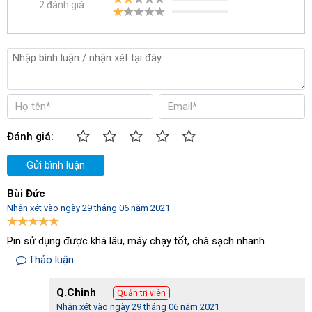
Hiệu năng tốt
2 đánh giá
IPC CT46 B50 hoạt động với 2 chức năng chính là vệ sinh, đánh
bóng sàn nhà. Với khả năng làm sạch khoảng 1750m2/h cùng
bàn chải với đường kính 500mm giúp việc vệ sinh, làm sạch với
máy trở nên hiệu quả, nhanh chóng hơn bao giờ hết.
Đánh giá:
Gửi bình luận
Bùi Đức
Nhận xét vào ngày 29 tháng 06 năm 2021
Pin sử dụng được khá lâu, máy chạy tốt, chà sạch nhanh
Thảo luận
Q.Chinh
Quản trị viên
Nhận xét vào ngày 29 tháng 06 năm 2021