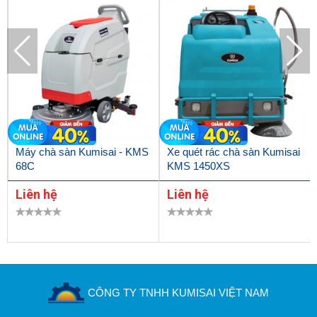
sản phẩm cùng những chương trình ưu đãi đang diễn ra tại
Hoàng Liên, quý khách hàng có thể liên hệ với chúng tôi qua
hotline
0912 370 282
.
Máy chà sàn Kumisai - KMS
Xe quét rác chà sàn Kumisai
68C
KMS 1450XS
Liên hệ
Liên hệ
CÔNG TY TNHH KUMISAI VIỆT NAM