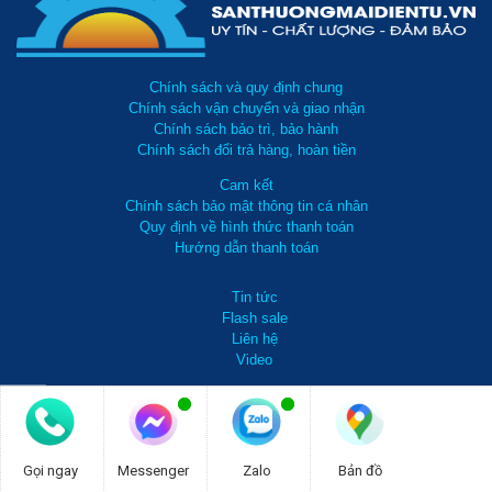
Chính sách và quy định chung
Chính sách vận chuyển và giao nhận
Chính sách bảo trì, bảo hành
Chính sách đổi trả hàng, hoàn tiền
Cam kết
Chính sách bảo mật thông tin cá nhân
Quy định về hình thức thanh toán
Hướng dẫn thanh toán
Tin tức
Flash sale
Liên hệ
Video
0981 738 099
Gọi ngay
Messenger
Zalo
Bản đồ