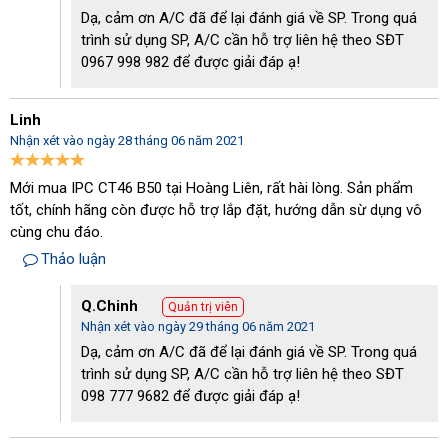
Dạ, cảm ơn A/C đã để lại đánh giá về SP. Trong quá
trình sử dụng SP, A/C cần hỗ trợ liên hệ theo SĐT
0967 998 982 để được giải đáp ạ!
Linh
Thiết kế động cơ lõi đồng cho hiệu quả vệ sinh bền bỉ, vượt trội
Nhận xét vào ngày 28 tháng 06 năm 2021
Bên cạnh đó, khách hàng cũng sẽ nhận được bộ
phụ kiện máy
Mới mua IPC CT46 B50 tại Hoàng Liên, rất hài lòng. Sản phẩm
chà sàn
đi kèm với mỗi thiết bị. Với đa dạng linh kiện, việc làm
tốt, chính hãng còn được hỗ trợ lắp đặt, hướng dẫn sừ dụng vô
sạch, vệ sinh sàn nhà được thực hiện cực kỳ dễ dàng.
cùng chu đáo.
Thương hiệu uy tín
Thảo luận
IPC CT46 B50 được sản xuất, phân phối chính hãng từ thương
Q.Chinh
Quản trị viên
hiệu IPC đình đám. Đây là một thương hiệu có tiếng của Ý, do đó
Nhận xét vào ngày 29 tháng 06 năm 2021
người dùng có thể an tâm tuyệt đối về độ bền cũng như hiệu quả
Dạ, cảm ơn A/C đã để lại đánh giá về SP. Trong quá
vận hành của thiết bị này.
trình sử dụng SP, A/C cần hỗ trợ liên hệ theo SĐT
Hiện
máy chà sàn liên hợp IPC
đang được cung cấp chính hãng
098 777 9682 để được giải đáp ạ!
tại Hoàng Liên với mức giá bán siêu hấp dẫn. Nhanh ghé thăm và
tham khảo ngay nhé!