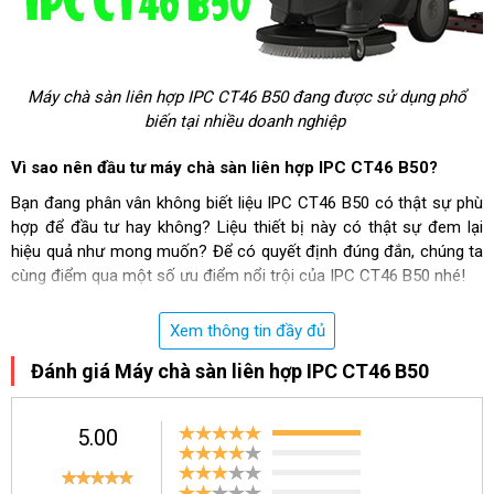
Máy chà sàn liên hợp IPC CT46 B50 đang được sử dụng phổ
biến tại nhiều doanh nghiệp
Vì sao nên đầu tư máy chà sàn liên hợp IPC CT46 B50?
Bạn đang phân vân không biết liệu IPC CT46 B50 có thật sự phù
hợp để đầu tư hay không? Liệu thiết bị này có thật sự đem lại
hiệu quả như mong muốn? Để có quyết định đúng đắn, chúng ta
cùng điểm qua một số ưu điểm nổi trội của IPC CT46 B50 nhé!
Thiết kế nhỏ gọn
Xem thông tin đầy đủ
So với phần lớn các thiết bị trên thị trường, IPC CT46 B50 thu hút
Đánh giá Máy chà sàn liên hợp IPC CT46 B50
người dùng bởi thiết kế hiện đại, nhỏ gọn. Máy có trọng lượng chỉ
khoảng 59kg, khá tiện dụng để người dùng có thể vận hành, di
chuyển. Bên cạnh đó, IPC CT46 B50 cũng được đánh giá cao với
5.00
thiết kế thời trang, hiện đại.