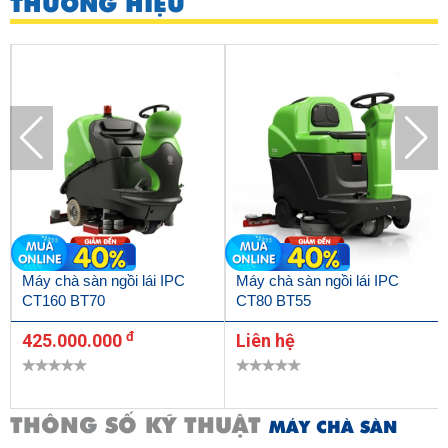
THƯƠNG HIỆU
Máy chà sàn ngồi lái IPC
Máy chà sàn ngồi lái IPC
CT160 BT70
CT80 BT55
đ
425.000.000
Liên hệ
THÔNG SỐ KỸ THUẬT
MÁY CHÀ SÀN