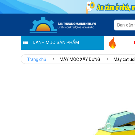
DANH MỤC SẢN PHẨM
Hoàng Liên chung tay đẩy lùi Covid: T
Trang chủ
MÁY MÓC XÂY DỰNG
Máy cắt uố