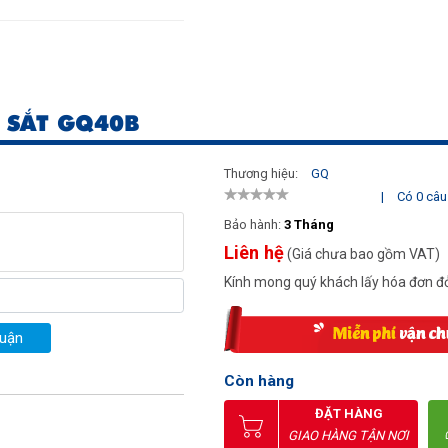
 SẮT GQ40B
Thương hiệu:
GQ
|
Có 0 câu 
Bảo hành:
3 Tháng
Liên hệ
(Giá chưa bao gồm VAT)
Kính mong quý khách lấy hóa đơn đỏ
luận
Còn hàng
ĐẶT HÀNG
GIAO HÀNG TẬN NƠI