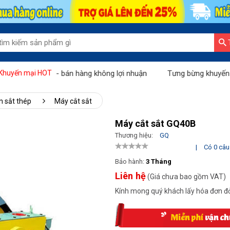
háng vàng - bán hàng không lợi nhuận
Tưng bừng khuyến mãi "Th
Khuyến mại HOT
n sắt thép
Máy cắt sắt
Máy cắt sắt GQ40B
Thương hiệu:
GQ
|
Có 0 câu 
Bảo hành:
3 Tháng
Liên hệ
(Giá chưa bao gồm VAT)
Kính mong quý khách lấy hóa đơn đỏ