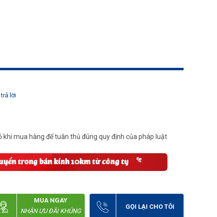
trả lời
 khi mua hàng để tuân thủ đúng quy định của pháp luật
MUA NGAY
GỌI LẠI CHO TÔI
NHẬN ƯU ĐÃI KHỦNG