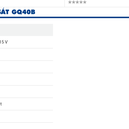
SẮT GQ40B
15 V
t