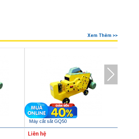
Xem Thêm >>
Máy cắt sắt GQ50
Máy cắ
Liên hệ
Liên h