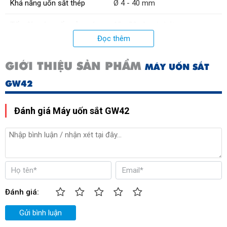
Khả năng uốn sắt thép
Ø 4 - 40 mm
Tốc độ mâm uốn của máy
10 - 20 vòng/ phút
Đọc thêm
GIỚI THIỆU SẢN PHẨM
MÁY UỐN SẮT
GW42
Đánh giá Máy uốn sắt GW42
Đánh giá:
Gửi bình luận