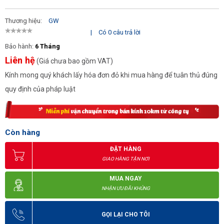
Thương hiệu:
GW
|
Có 0 câu trả lời
Bảo hành:
6 Tháng
Liên hệ
(Giá chưa bao gồm VAT)
Kính mong quý khách lấy hóa đơn đỏ khi mua hàng để tuân thủ đúng
quy định của pháp luật
Còn hàng
ĐẶT HÀNG
GIAO HÀNG TẬN NƠI
MUA NGAY
NHẬN ƯU ĐÃI KHỦNG
GỌI LẠI CHO TÔI