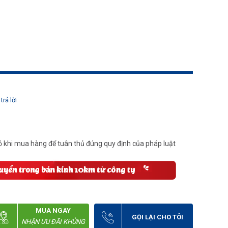
trả lời
 khi mua hàng để tuân thủ đúng quy định của pháp luật
MUA NGAY
GỌI LẠI CHO TÔI
NHẬN ƯU ĐÃI KHỦNG