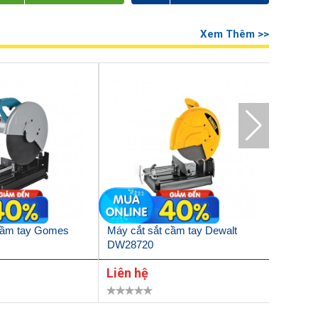
Xem Thêm >>
cầm tay Gomes
Máy cắt sắt cầm tay Dewalt
Máy cắt
DW28720
Liên hệ
Liên h