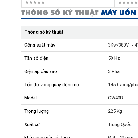
THÔNG SỐ KỸ THUẬT
MÁY UỐN
Thông số kỹ thuật
Công suất máy
3Kw/380V ~ 4
Tần số điện
50 Hz
Điện áp đầu vào
3 Pha
Tốc độ vòng quay động cơ
1450 vòng/phú
Model:
GW40B
Trọng lượng
225 Kg
Xuất xứ:
Trung Quốc
Khả năng uốn sắt thép
Ø 4 - 40 mm