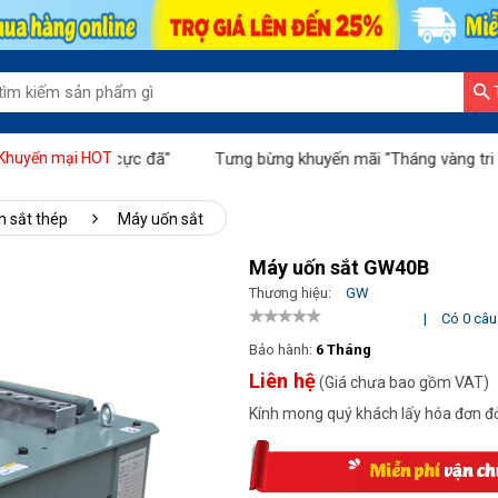
yến mãi cực đã"
Tưng bừng khuyến mãi "Tháng vàng tri ân"
Khuyến mại HOT
n sắt thép
Máy uốn sắt
Máy uốn sắt GW40B
Thương hiệu:
GW
|
Có 0 câu 
Bảo hành:
6 Tháng
Liên hệ
(Giá chưa bao gồm VAT)
Kính mong quý khách lấy hóa đơn đỏ