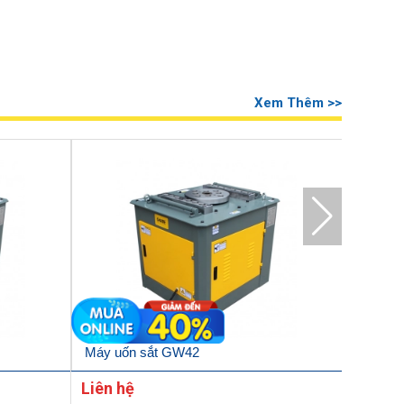
Xem Thêm >>
Máy uốn sắt GW42
Máy uố
Liên hệ
Liên h