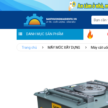
DANH MỤC SẢN PHẨM
Bùng nổ ưu đãi: "Chào hè rộn rã - khu
Trang chủ
MÁY MÓC XÂY DỰNG
Máy cắt uố