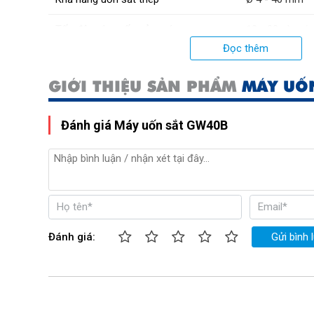
Tốc độ mâm uốn của máy
10 - 20 vòng/ 
Đọc thêm
GIỚI THIỆU SẢN PHẨM
MÁY UỐ
Đánh giá Máy uốn sắt GW40B
Đánh giá:
Gửi bình 