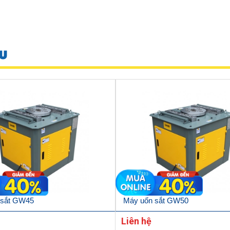
U
 sắt GW45
Máy uốn sắt GW50
Liên hệ