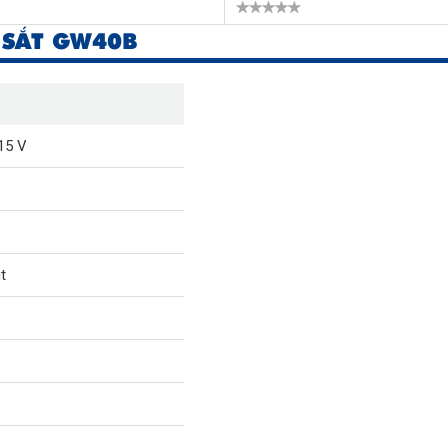
 SẮT GW40B
15 V
t