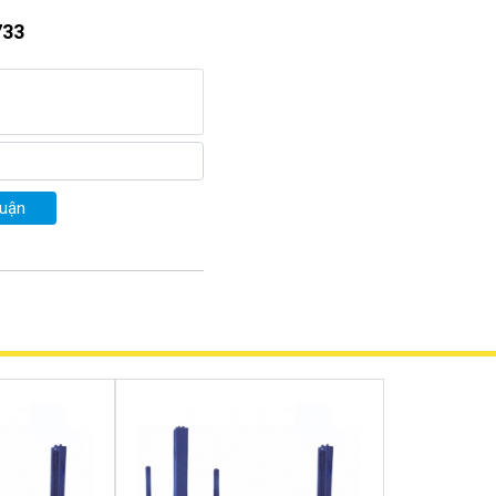
733
iệm sửa chữa
luận
rõ về cấu tạo của sản phẩm.
:
liệu thép cao cấp, các tấm
để có thể bắt xuống đất bằng
n bẩy của các tấm hàn. Các
 được kết nối với tay khung.
ó thể tự chèn vào quá trình
 cao.