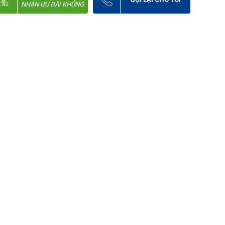
NHẬN ƯU ĐÃI KHỦNG