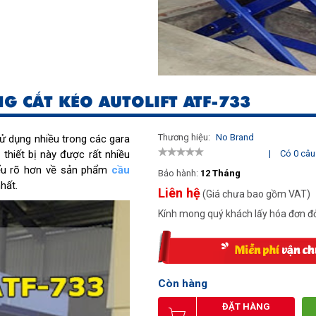
G CẮT KÉO AUTOLIFT ATF-733
Thương hiệu:
No Brand
 dụng nhiều trong các gara
 thiết bị này được rất nhiều
|
Có 0 câu 
iểu rõ hơn về sản phẩm
cầu
Bảo hành:
12 Tháng
hất.
Liên hệ
(Giá chưa bao gồm VAT)
Kính mong quý khách lấy hóa đơn đỏ
Còn hàng
ĐẶT HÀNG