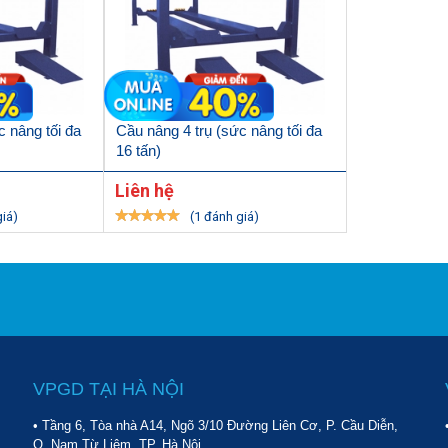
 được kết nối bởi các ống.
tắc hạn chế hành trình và
c nâng tối đa
Cầu nâng 4 trụ (sức nâng tối đa
16 tấn)
Liên hệ
giá)
(1 đánh giá)
VPGD TẠI HÀ NỘI
• Tầng 6, Tòa nhà A14, Ngõ 3/10 Đường Liên Cơ, P. Cầu Diễn,
Q. Nam Từ Liêm, TP. Hà Nội