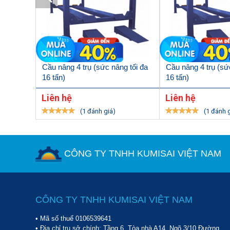
Phần nâng:
Gồm bộ phận chấp hành sử dụng khí nén
Bộ phận an toàn:
gồm có van khóa an toàn, công 
khóa tay nâng chống quay, bảo vệ chân 2 bên.
Cầu nâng 4 trụ (sức nâng tối đa
Cầu nâng 4 trụ (sứ
16 tấn)
16 tấn)
Liên hệ
Liên hệ
(1 đánh giá)
(1 đánh 
CÔNG TY TNHH KUMISAI VIỆT NAM
CÔNG TY TNHH KUMISAI VIỆT NAM
• Mã số thuế 0106539641
• Địa chỉ trụ sở chính: Tầng 6, Tòa nhà A14, Ngõ 3/10 Đường