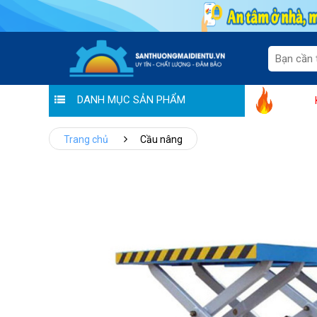
DANH MỤC SẢN PHẨM
Hoàng Liên chung tay đẩy lùi Covid: Thán
Trang chủ
Cầu nâng