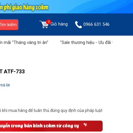
0
Giỏ hàng
0966 631 546
Tìm kiếm
 vàng tri ân"
"Sale thương hiệu - Ưu đãi tiền triệu" tại Sàn th
T ATF-733
trả lời
 khi mua hàng để tuân thủ đúng quy định của pháp luật