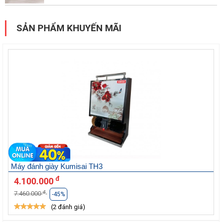
SẢN PHẨM KHUYẾN MÃI
Máy đánh giày Kumisai TH3
đ
4.100.000
đ
7.460.000
-45%
(2 đánh giá)