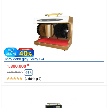
Máy đánh giày Shiny G4
đ
1.800.000
đ
2.600.000
-31%
(2 đánh giá)