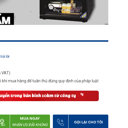
trả lời
m VAT)
 khi mua hàng để tuân thủ đúng quy định của pháp luật
MUA NGAY
GỌI LẠI CHO TÔI
NHẬN ƯU ĐÃI KHỦNG