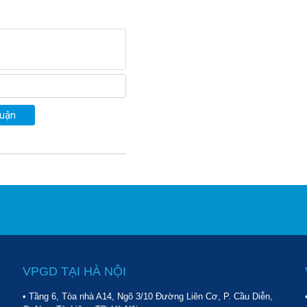
hút ẩm nhanh. Đặc biệt, tủ
khí bên ngoài không lọt được
 tiền được hiệu quả nhất.
luận
VPGD TẠI HÀ NỘI
• Tầng 6, Tòa nhà A14, Ngõ 3/10 Đường Liên Cơ, P. Cầu Diễn,