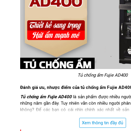
Tủ chống ẩm Fujie AD400
Đánh giá ưu, nhược điểm của tủ chống ẩm Fujie AD40
Tủ chống ẩm Fujie AD400
là sản phẩm được nhiều người
những năm gần đây. Tuy nhiên vẫn còn nhiều người phân
không? Để các bạn có cái nhìn chính xác nhất về sản
những ưu điểm nhược điểm của thiết bị ở bên dưới đây.
Xem thông tin đầy đủ
Ưu điểm