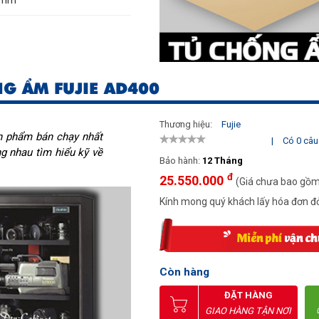
G ẨM FUJIE AD400
Thương hiệu:
Fujie
n phẩm bán chạy nhất
|
Có 0 câu 
ng nhau tìm hiểu kỹ về
Bảo hành:
12 Tháng
đ
25.550.000
(Giá chưa bao gồ
Kính mong quý khách lấy hóa đơn đỏ
Còn hàng
ĐẶT HÀNG
GIAO HÀNG TẬN NƠI