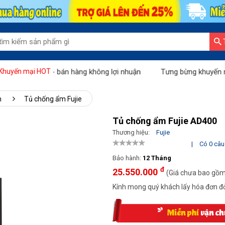
áng vàng - bán hàng không lợi nhuận
Tưng bừng khuyến mãi "Thá
Khuyến mại HOT
m
Tủ chống ẩm Fujie
Tủ chống ẩm Fujie AD400
Thương hiệu:
Fujie
|
Có 0 câu 
Bảo hành:
12 Tháng
đ
25.550.000
(Giá chưa bao gồ
Kính mong quý khách lấy hóa đơn đỏ