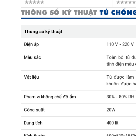
THÔNG SỐ KỸ THUẬT
TỦ CHỐNG
Thông số kỹ thuật
Điện áp
110 V - 220 V
Màu sắc
Toàn bộ tủ đ
tĩnh điện màu
Vật liệu
Tủ được làm 
khuôn, được h
Phạm vi khống chế độ ẩm
30% - 80% RH
Công suất
20W
Dung tích
400 lít
Kích thước
600x530x155