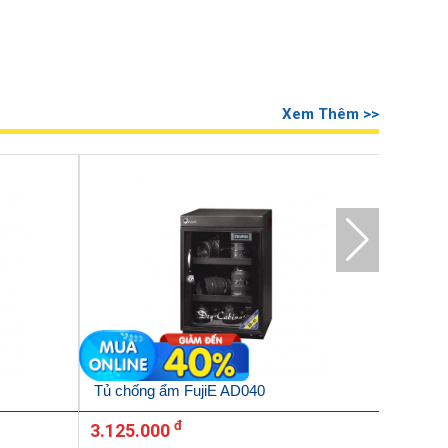
Xem Thêm >>
Tủ chống ẩm FujiE AD040
Tủ chốn
đ
3.125.000
2.400.