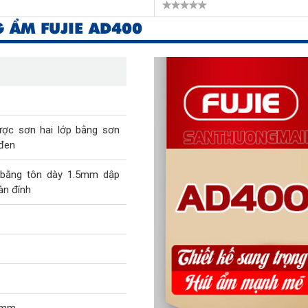
 ẨM FUJIE AD400
ược sơn hai lớp bằng sơn
 đen
bằng tôn dày 1.5mm dập
àn đính
0mm