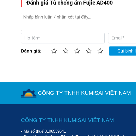
Đánh giá Tủ chống ẩm Fujie AD400
Fujie AD400 tích hợp công nghệ IC nên khả năng 
được thiết kế kín với các gioăng cao su nên không 
vào bên trong. Nhờ vậy mà bảo quản các đồ vật đắt
Đánh giá:
Gửi bình 
CÔNG TY TNHH KUMISAI VIỆT NAM
CÔNG TY TNHH KUMISAI VIỆT NAM
• Mã số thuế 0106539641