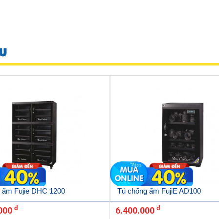
U
 ẩm Fujie DHC 1200
Tủ chống ẩm FujiE AD100
đ
đ
.000
6.400.000