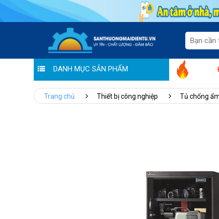
DANH MỤC SẢN PHẨM
Hoàng Liên chung tay đẩy lùi Covid: Th
Trang chủ
Thiết bị công nghiệp
Tủ chống ẩ