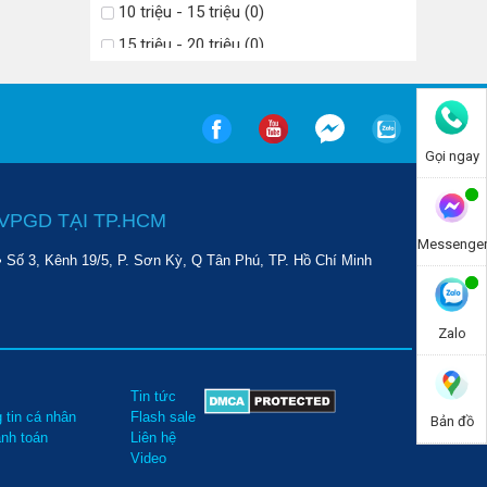
10 triệu - 15 triệu (0)
15 triệu - 20 triệu (0)
20 triệu - 25 triệu (0)
Trên 25 triệu (0)
Gọi ngay
VPGD TẠI TP.HCM
Messenge
• Số 3, Kênh 19/5, P. Sơn Kỳ, Q Tân Phú, TP. Hồ Chí Minh
Zalo
Tin tức
 tin cá nhân
Flash sale
Bản đồ
anh toán
Liên hệ
Video