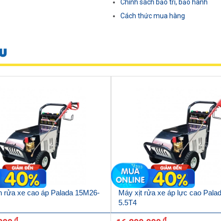
Chính sách bảo trì, bảo hành
Cách thức mua hàng
U
 rửa xe cao áp Palada 15M26-
Máy xịt rửa xe áp lực cao Pal
5.5T4
đ
đ