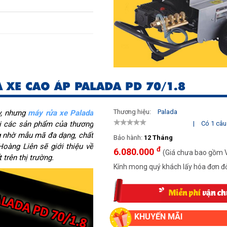
 XE CAO ÁP PALADA PD 70/1.8
Thương hiệu:
Palada
y, nhưng
máy rửa xe Palada
ởi các sản phẩm của thương
|
Có 1 câu 
g nhờ mẫu mã đa dạng, chất
Bảo hành:
12 Tháng
Hoàng Liên sẽ giới thiệu về
đ
6.080.000
(Giá chưa bao gồm 
trên thị trường.
Kính mong quý khách lấy hóa đơn đỏ
KHUYẾN MÃI