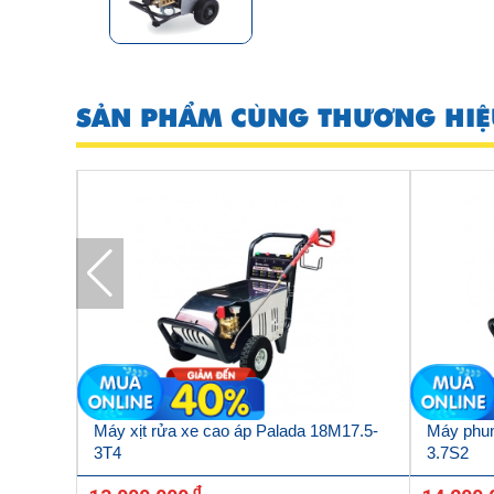
SẢN PHẨM CÙNG THƯƠNG HIỆ
 80/2.2
Máy xịt rửa xe cao áp Palada 18M17.5-
Máy phun
3T4
3.7S2
đ