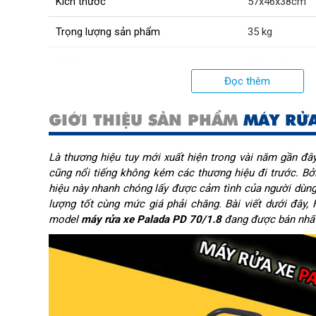
Kích thước
57x46x38cm
Trọng lượng sản phẩm
35 kg
Xuất xứ:
Chính hãng
Đọc thêm
GIỚI THIỆU SẢN PHẨM
MÁY RỬA
Là thương hiệu tuy mới xuất hiện trong vài năm gần đâ
cũng nổi tiếng không kém các thương hiệu đi trước. B
hiệu này nhanh chóng lấy được cảm tình của người dùn
lượng tốt cùng mức giá phải chăng. Bài viết dưới đây, 
model
máy rửa xe Palada PD 70/1.8
đang được bán nhất 