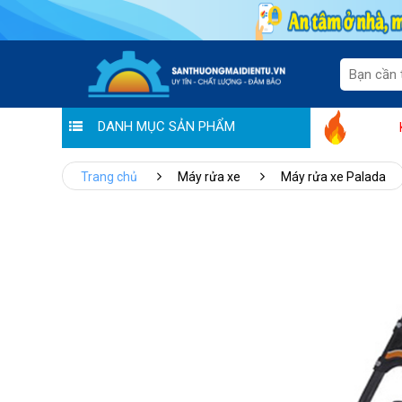
DANH MỤC SẢN PHẨM
"Sale thương hiệu - Ưu đãi tiền triệu" tại 
Trang chủ
Máy rửa xe
Máy rửa xe Palada