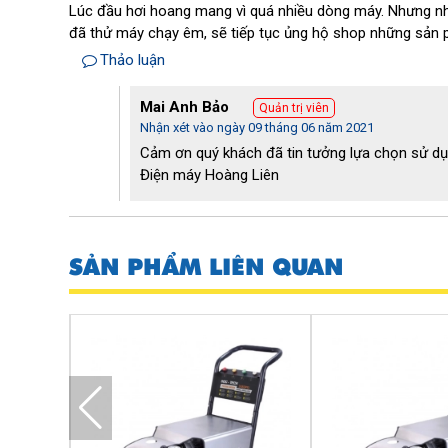
Lúc đầu hơi hoang mang vì quá nhiều dòng máy. Nhưng nhân
đã thử máy chạy êm, sẽ tiếp tục ủng hộ shop những sản 
Thảo luận
Mai Anh Bảo
Quản trị viên
Nhận xét vào ngày 09 tháng 06 năm 2021
Cảm ơn quý khách đã tin tưởng lựa chọn sử d
Điện máy Hoàng Liên
SẢN PHẨM LIÊN QUAN
Phụ kiện đi kèm của máy bơm rửa xe Pala
Độ dài dây dẫn cao áp dài tới 10m, nên bạn có th
các địa điểm xa gần tùy thuộc vào nhu cầu làm vi
về vấn đề điều chỉnh máy cũng như ổ cắm điện như
Máy bơm rửa xe Palada PD 70/1.8 được trang bị 
hành rất êm ái và hạn chế tối đa hư hỏng máy.