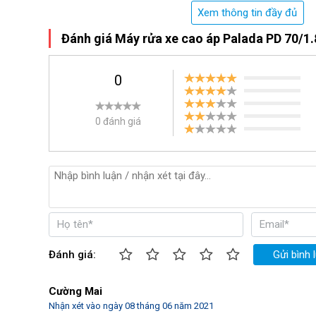
Công suất máy 1.8KW cùng lưu lượng nước khi làm v
Xem thông tin đầy đủ
trợ quá trình cọ rửa xe trở nên dễ dàng, nhanh ch
Đánh giá Máy rửa xe cao áp Palada PD 70/1.
bẩn bám dính nhất.
Palada PD 70/1.8 được trang bị bộ béc phun 40 đ
dùng có thể dễ dàng điều chỉnh tia nước phù hợp 
0
khác nhau.
0 đánh giá
Đánh giá:
Gửi bình 
Cường Mai
Nhận xét vào ngày 08 tháng 06 năm 2021