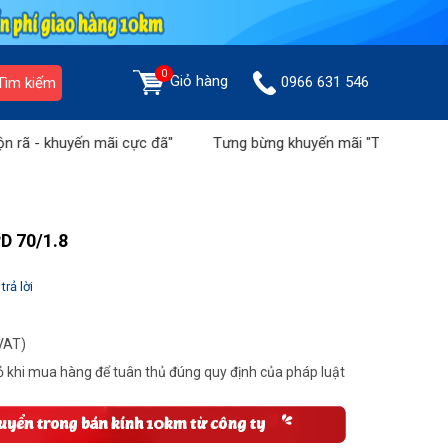
0
Giỏ hàng
0966 631 546
Tìm kiếm
yến mãi cực đã"
Tưng bừng khuyến mãi "Tháng vàng tri ân"
D 70/1.8
trả lời
VAT)
 khi mua hàng để tuân thủ đúng quy định của pháp luật