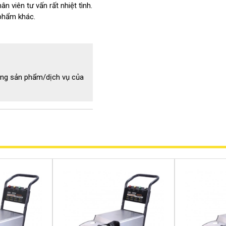
 viên tư vấn rất nhiệt tình.
phẩm khác.
ụng sản phẩm/dịch vụ của
da PD 70/1.8
ể dễ dàng kéo súng phun tới
ệc mà không cần quá lo ngại
 thế nào.
là động cơ từ, nên máy vận