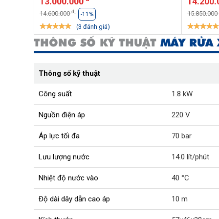
13.000.000
14.200
đ
14.600.000
15.850.000
-11%
(3 đánh giá)
THÔNG SỐ KỸ THUẬT
MÁY RỬA 
Thông số kỹ thuật
Công suất
1.8 kW
Nguồn điện áp
220 V
Áp lực tối đa
70 bar
Lưu lượng nước
14.0 lít/phút
Nhiệt độ nước vào
40 °C
Độ dài dây dẫn cao áp
10 m