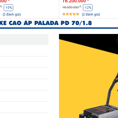
.000
16.200.000
đ
đ
18.500.000
-10%
-12%
(2 đánh giá)
(2 đánh giá)
XE CAO ÁP PALADA PD 70/1.8