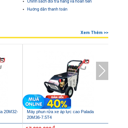
Chính sách đổi trả hàng và hoàn tiền
Hướng dẫn thanh toán
Xem Thêm >>
ada 20M32-
Máy phun rửa xe áp lực cao Palada
Máy phu
20M36-7.5T4
15T4 (
đ