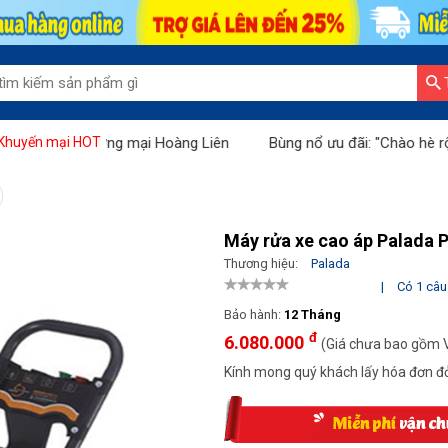
Sàn thương mại Hoàng Liên
Bùng nổ ưu đãi: "Chào hè rộn rã - khu
Khuyến mại HOT
Máy rửa xe cao áp Palada P
Thương hiệu:
Palada
|
Có 1 câu 
Bảo hành:
12 Tháng
đ
6.080.000
(Giá chưa bao gồm 
Kính mong quý khách lấy hóa đơn đỏ