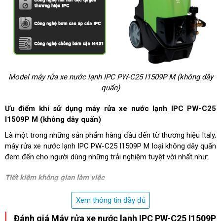
Model máy rửa xe nước lạnh IPC PW-C25 I1509P M (không dây
quấn)
Ưu điểm khi sử dụng máy rửa xe nước lạnh IPC PW-C25
I1509P M (không dây quấn)
Là một trong những sản phẩm hàng đầu đến từ thương hiệu Italy,
máy rửa xe nước lạnh IPC PW-C25 I1509P M loại không dây quấn
đem đến cho người dùng những trải nghiệm tuyệt vời nhất như:
Tiết kiệm không gian làm việc
Máy rửa xe IPC
được thiết kế nhỏ gọn với kích thước các chiều
Xem thông tin đầy đủ
là 49x40x93cm. Kết hợp với bộ khung vỏ bằng nhựa, điều này
giúp khối lượng của thiết bị khá nhẹ, chỉ vào khoảng 30kg.
Đánh giá Máy rửa xe nước lạnh IPC PW-C25 I1509P