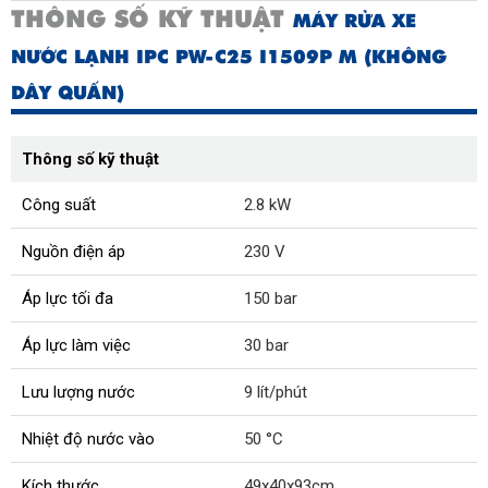
THÔNG SỐ KỸ THUẬT
MÁY RỬA XE
NƯỚC LẠNH IPC PW-C25 I1509P M (KHÔNG
DÂY QUẤN)
Thông số kỹ thuật
Công suất
2.8 kW
Nguồn điện áp
230 V
Áp lực tối đa
150 bar
Áp lực làm việc
30 bar
Lưu lượng nước
9 lít/phút
Nhiệt độ nước vào
50 °C
Kích thước
49x40x93cm