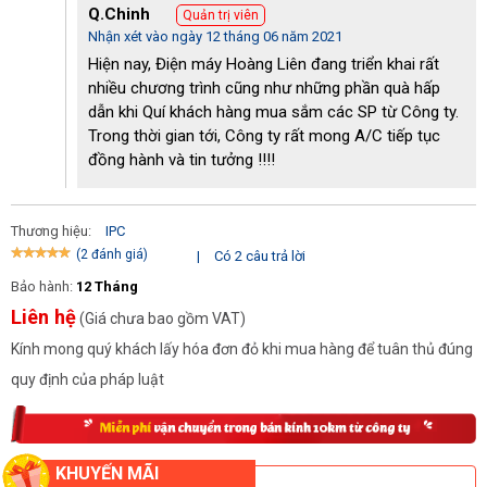
Q.Chinh
Quản trị viên
xuất trên dây chuyền công nghệ hiện đại. Đặc biệt, với sự giám
Nhận xét vào ngày 12 tháng 06 năm 2021
sát chặt chẽ của đội ngũ chuyên gia giúp cho chất lượng của
Hiện nay, Điện máy Hoàng Liên đang triển khai rất
model rửa xe này được đảm bảo tuyệt đối.
nhiều chương trình cũng như những phần quà hấp
Động cơ lõi dây đồng 100% cho công suất 2.8KW mạnh mẽ, êm
dẫn khi Quí khách hàng mua sắm các SP từ Công ty.
ái, ổn định. Nhờ đó, dòng máy phun rửa áp lực cao này bền bỉ
Trong thời gian tới, Công ty rất mong A/C tiếp tục
hơn khi làm việc và ít xảy ra hỏng hóc hoặc sự cố. Điều này sẽ
đồng hành và tin tưởng !!!!
giúp các bạn tiết kiệm được một khoản chi phí để bảo dưỡng và
sửa chữa máy.
Thương hiệu:
IPC
Bên cạnh đó, với khả năng làm sạch hiệu quả, nhanh chóng; IPC
(2 đánh giá)
|
Có 2 câu trả lời
PW-C25 I1509P M còn giúp người dùng tiết kiệm đáng kể nước
và điện năng sử dụng. Đồng thời, giảm được lượng nước thải ra
Bảo hành:
12 Tháng
môi trường.
Liên hệ
(Giá chưa bao gồm VAT)
Kính mong quý khách lấy hóa đơn đỏ khi mua hàng để tuân thủ đúng
Mua máy rửa xe nước lạnh IPC PW-C25 I1509P M ở đâu
chính hãng, giá tốt?
quy định của pháp luật
Để lựa chọn được địa chỉ mua hàng chính hãng, giá tốt là điều
quan tâm hàng đầu của khách hàng. Bởi địa chỉ uy tín sẽ giúp
người dùng đảm bảo được chất lượng sản phẩm cũng như quyền
KHUYẾN MÃI
lợi tối đa của người mua.