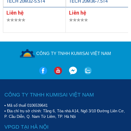
TECH 20M32-5.5T4
TECH 20M36-7.5T4
Liên hệ
Liên hệ
CÔNG TY TNHH KUMISAI VIỆT NAM
CÔNG TY TNHH KUMISAI VIỆT NAM
• Mã số thuế 0106539641
• Địa chỉ trụ sở chính: Tầng 6, Tòa nhà A14, Ngõ 3/10 Đường Liên Cơ,
P. Cầu Diễn, Q. Nam Từ Liêm, TP. Hà Nội
VPGD TẠI HÀ NỘI