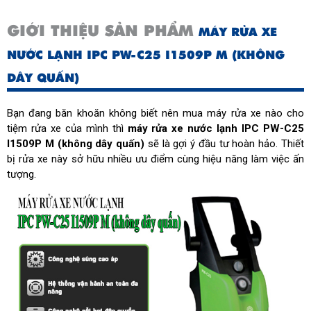
GIỚI THIỆU SẢN PHẨM
MÁY RỬA XE
NƯỚC LẠNH IPC PW-C25 I1509P M (KHÔNG
DÂY QUẤN)
Bạn đang băn khoăn không biết nên mua máy rửa xe nào cho
tiệm rửa xe của mình thì
máy rửa xe nước lạnh IPC PW-C25
I1509P M (không dây quấn)
sẽ là gợi ý đầu tư hoàn hảo. Thiết
bị rửa xe này sở hữu nhiều ưu điểm cùng hiệu năng làm việc ấn
tượng.