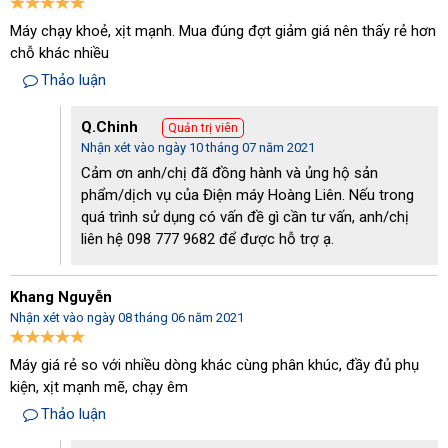
Máy chạy khoẻ, xịt mạnh. Mua đúng đợt giảm giá nên thấy rẻ hơn
chỗ khác nhiều
Thảo luận
Q.Chinh
Quản trị viên
Nhận xét vào ngày 10 tháng 07 năm 2021
Cảm ơn anh/chị đã đồng hành và ủng hộ sản
phẩm/dịch vụ của Điện máy Hoàng Liên. Nếu trong
quá trình sử dụng có vấn đề gì cần tư vấn, anh/chị
liên hệ 098 777 9682 để được hỗ trợ ạ.
Khang Nguyễn
Nhận xét vào ngày 08 tháng 06 năm 2021
IPC PW-C25 I1509P M - Động cơ mạnh mẽ giúp làm sạch vượt
Máy giá rẻ so với nhiều dòng khác cùng phân khúc, đầy đủ phụ
trội
kiện, xịt mạnh mẽ, chạy êm
Thảo luận
Tiết kiệm chi phí nước, điện và sửa chữa
Thiết bị rửa xe IPC PW-C25 I1509P M (không dây quấn) được sản