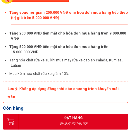
Hoàng Liên
với gần 10 năm kinh nghiệm chính là điểm đến tin
Tặng voucher giảm 200.000 VNĐ cho hóa đơn mua hàng tiếp theo
cậy được nhiều người đánh giá cao. Tại đây, có rất nhiều model
(trị giá trên 5.000.000 VNĐ)
rửa xe chuyên nghiệp giúp người dùng có thể thoải mái lựa chọn.
Tặng 200.000 VNĐ tiền mặt cho hóa đơn mua hàng trên 9.000.000
VNĐ
Tặng 500.000 VNĐ tiền mặt cho hóa đơn mua hàng trên
15.000.000 VNĐ
Tặng hóa chất rửa xe 1L khi mua máy rửa xe cao áp Palada, Kumisai,
Lutian
Mua kèm hóa chất rửa xe giảm 10%
Lưu ý: Không áp dụng đồng thời các chương trình khuyến mãi
trên.
Còn hàng
Mua máy rửa xe nước lạnh IPC ở đâu?
ĐẶT HÀNG
GIAO HÀNG TẬN NƠI
Các model máy rửa xe nước lạnh, máy rửa xe nước nóng, cao áp,