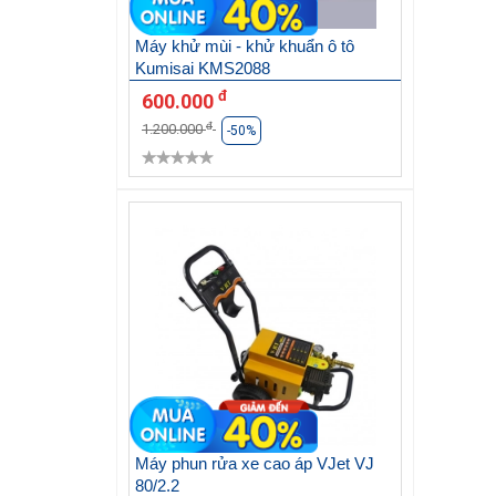
Máy khử mùi - khử khuẩn ô tô
Kumisai KMS2088
đ
600.000
đ
1.200.000
-50%
Máy phun rửa xe cao áp VJet VJ
80/2.2