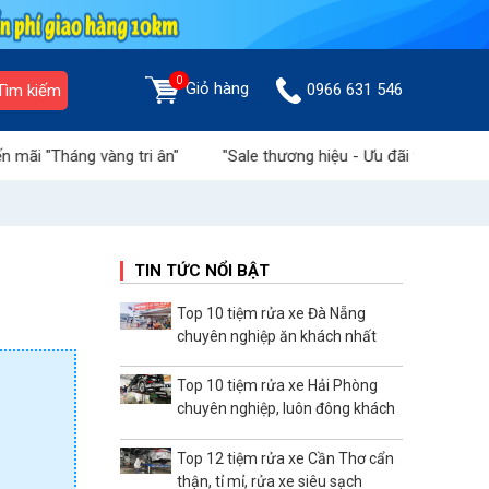
0
Giỏ hàng
0966 631 546
Tìm kiếm
ng tri ân"
"Sale thương hiệu - Ưu đãi tiền triệu" tại Sàn thươn
TIN TỨC NỔI BẬT
Top 10 tiệm rửa xe Đà Nẵng
chuyên nghiệp ăn khách nhất
Top 10 tiệm rửa xe Hải Phòng
chuyên nghiệp, luôn đông khách
Top 12 tiệm rửa xe Cần Thơ cẩn
thận, tỉ mỉ, rửa xe siêu sạch