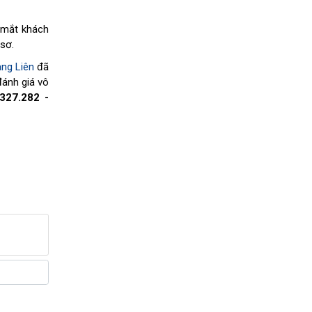
g mắt khách
 sơ.
ng Liên
đã
đánh giá vô
327.282 -