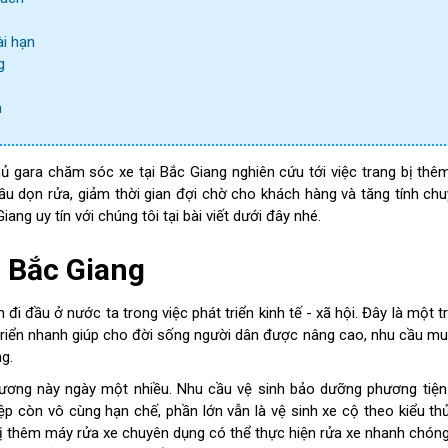
ài hạn
g
n
ủ gara chăm sóc xe tại Bắc Giang nghiên cứu tới việc trang bị th
ầu dọn rửa, giảm thời gian đợi chờ cho khách hàng và tăng tính ch
ng uy tín với chúng tôi tại bài viết dưới đây nhé.
 Bắc Giang
 đi đầu ở nước ta trong việc phát triển kinh tế - xã hội. Đây là một 
át triển nhanh giúp cho đời sống người dân được nâng cao, nhu cầu 
g.
phương này ngày một nhiều. Nhu cầu vệ sinh bảo dưỡng phương tiện
ệp còn vô cùng hạn chế, phần lớn vẫn là vệ sinh xe cộ theo kiểu th
 bị thêm máy rửa xe chuyên dụng có thể thực hiện rửa xe nhanh chóng