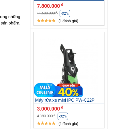
đ
7.800.000
đ
11.500.000
-32%
rong những
(1 đánh giá)
ề sản phẩm.
Máy rửa xe mini IPC PW-C22P
đ
3.000.000
đ
4.380.000
-32%
(1 đánh giá)