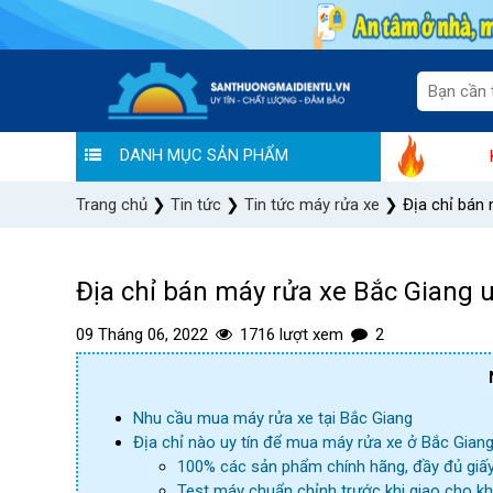
DANH MỤC SẢN PHẨM
Hoàng Liên chung tay đẩy lùi Covid: Tháng v
Trang chủ
❯
Tin tức
❯
Tin tức máy rửa xe
❯
Địa chỉ bán 
Địa chỉ bán máy rửa xe Bắc Giang uy 
09 Tháng 06, 2022
1716 lượt xem
2
Nhu cầu mua máy rửa xe tại Bắc Giang
Địa chỉ nào uy tín để mua máy rửa xe ở Bắc Gian
100% các sản phẩm chính hãng, đầy đủ giấy
Test máy chuẩn chỉnh trước khi giao cho k