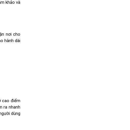
ham khảo và
tận nơi cho
ảo hành dài
iờ cao điểm
ễn ra nhanh
 người dùng