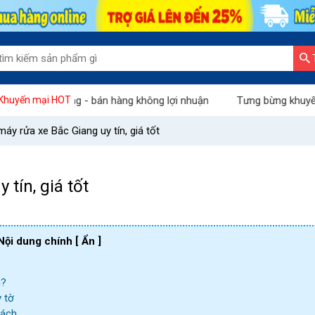
àng - bán hàng không lợi nhuận
Tưng bừng khuyến mãi "Tháng và
Khuyến mại HOT
máy rửa xe Bắc Giang uy tín, giá tốt
tín, giá tốt
Nội dung chính
[ Ẩn ]
g?
 tờ
hách