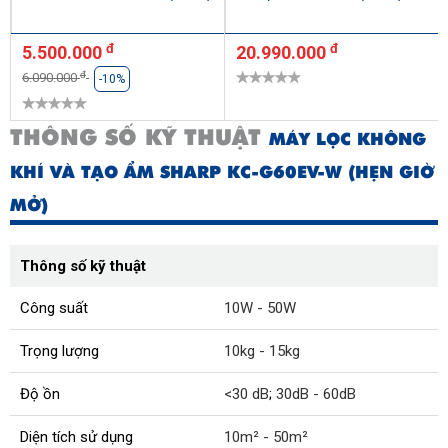
đ
đ
5.500.000
20.990.000
đ
6.090.000
-10%
THÔNG SỐ KỸ THUẬT
MÁY LỌC KHÔNG
KHÍ VÀ TẠO ẨM SHARP KC-G60EV-W (HẸN GIỜ
MỞ)
Thông số kỹ thuật
Công suất
10W - 50W
Trọng lượng
10kg - 15kg
Độ ồn
<30 dB
;
30dB - 60dB
Diện tích sử dụng
10m² - 50m²