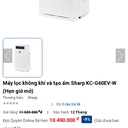
Máy lọc không khí và tạo ẩm Sharp KC-G60EV-W
(Hẹn giờ mở)
Thương hiệu:
Sharp
|
Có 0 câu trả lời
đ
Giá hãng:
11.539.000
đ
|
Bảo hành:
12 Tháng
đ
-9%
10.490.000
Độc Quyền Online Rẻ Hơn:
(Giá chưa bao