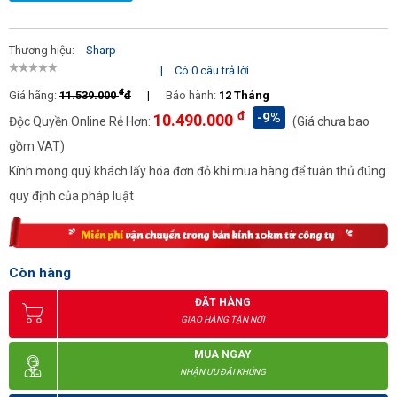
Thương hiệu:
Sharp
|
Có 0 câu trả lời
đ
Giá hãng:
11.539.000
đ
|
Bảo hành:
12 Tháng
đ
-9%
10.490.000
Độc Quyền Online Rẻ Hơn:
(Giá chưa bao
gồm VAT)
Kính mong quý khách lấy hóa đơn đỏ khi mua hàng để tuân thủ đúng
quy định của pháp luật
Còn hàng
ĐẶT HÀNG
GIAO HÀNG TẬN NƠI
MUA NGAY
NHẬN ƯU ĐÃI KHỦNG