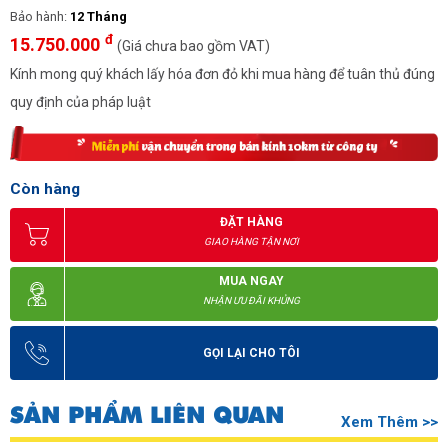
Bảo hành:
12 Tháng
đ
15.750.000
(Giá chưa bao gồm VAT)
Kính mong quý khách lấy hóa đơn đỏ khi mua hàng để tuân thủ đúng
quy định của pháp luật
Còn hàng
ĐẶT HÀNG
GIAO HÀNG TẬN NƠI
MUA NGAY
NHẬN ƯU ĐÃI KHỦNG
GỌI LẠI CHO TÔI
SẢN PHẨM LIÊN QUAN
Xem Thêm >>