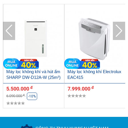
Máy lọc không khí và hút ẩm
Máy lọc không khí Electrolux
SHARP DW-D12A-W (25m²)
EAC415
đ
đ
5.500.000
7.999.000
đ
6.090.000
-10%