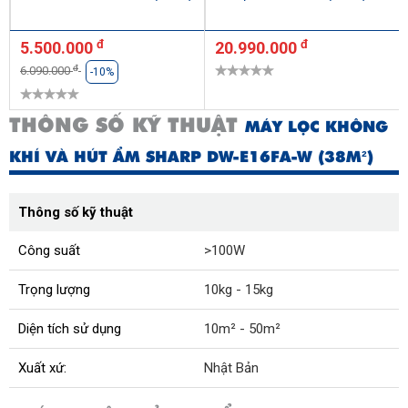
đ
đ
5.500.000
20.990.000
đ
6.090.000
-10%
THÔNG SỐ KỸ THUẬT
MÁY LỌC KHÔNG
KHÍ VÀ HÚT ẨM SHARP DW-E16FA-W (38M²)
Thông số kỹ thuật
Công suất
>100W
Trọng lượng
10kg - 15kg
Diện tích sử dụng
10m² - 50m²
Xuất xứ:
Nhật Bản