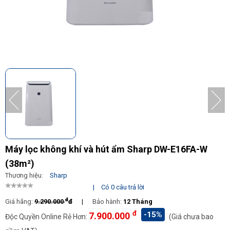
Máy lọc không khí và hút ẩm Sharp DW-E16FA-W
(38m²)
Thương hiệu:
Sharp
|
Có 0 câu trả lời
đ
Giá hãng:
9.290.000
đ
|
Bảo hành:
12 Tháng
đ
-15%
7.900.000
Độc Quyền Online Rẻ Hơn:
(Giá chưa bao