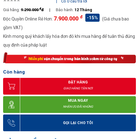
|
Có 0 câu trả lời
đ
Giá hãng:
9.290.000
đ
|
Bảo hành:
12 Tháng
đ
-15%
7.900.000
Độc Quyền Online Rẻ Hơn:
(Giá chưa bao
gồm VAT)
Kính mong quý khách lấy hóa đơn đỏ khi mua hàng để tuân thủ đúng
quy định của pháp luật
Còn hàng
ĐẶT HÀNG
GIAO HÀNG TẬN NƠI
MUA NGAY
NHẬN ƯU ĐÃI KHỦNG
GỌI LẠI CHO TÔI