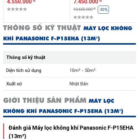
4.550.000
7.450.000
đ
10.650.000
-30%
THÔNG SỐ KỸ THUẬT
MÁY LỌC KHÔNG
KHÍ PANASONIC F-P15EHA (13M²)
Thông số kỹ thuật
Diện tích sử dụng
10m² - 50m²
Xuất xứ:
Nhật Bản
GIỚI THIỆU SẢN PHẨM
MÁY LỌC
KHÔNG KHÍ PANASONIC F-P15EHA (13M²)
Đánh giá Máy lọc không khí Panasonic F-P15EHA
(13m²)