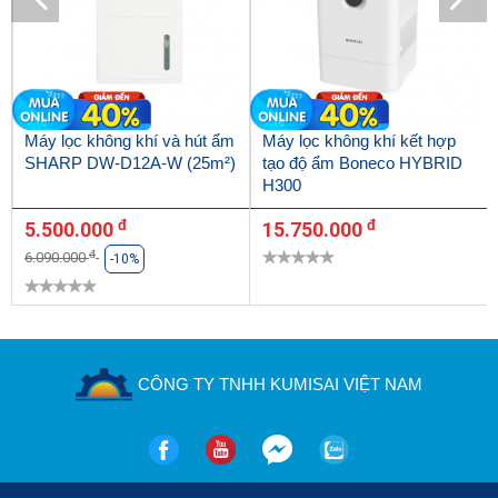
Máy lọc không khí và hút ẩm
Máy lọc không khí kết hợp
SHARP DW-D12A-W (25m²)
tạo độ ẩm Boneco HYBRID
H300
đ
đ
5.500.000
15.750.000
đ
6.090.000
-10%
CÔNG TY TNHH KUMISAI VIỆT NAM