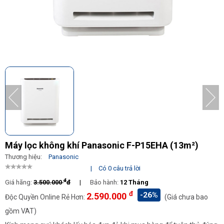
Máy lọc không khí Panasonic F-P15EHA (13m²)
Thương hiệu:
Panasonic
|
Có 0 câu trả lời
đ
Giá hãng:
3.500.000
đ
|
Bảo hành:
12 Tháng
đ
-26%
2.590.000
Độc Quyền Online Rẻ Hơn:
(Giá chưa bao
gồm VAT)