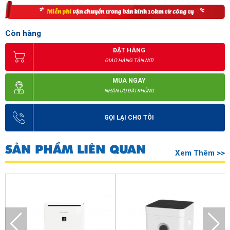
Còn hàng
ĐẶT HÀNG
GIAO HÀNG TẬN NƠI
MUA NGAY
NHẬN ƯU ĐÃI KHỦNG
GỌI LẠI CHO TÔI
SẢN PHẨM LIÊN QUAN
Xem Thêm >>