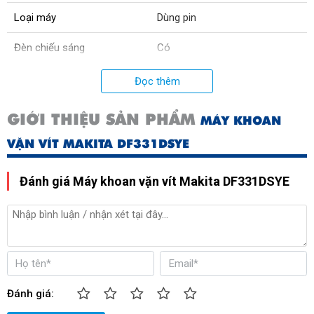
Loại máy
Dùng pin
Đèn chiếu sáng
Có
Loại pin
Lithium-ion LXT x 2
Đọc thêm
Lực siết
300Nm
GIỚI THIỆU SẢN PHẨM
MÁY KHOAN
Lõi mô tơ
Dây đồng
VẶN VÍT MAKITA DF331DSYE
Kích thước
189mm x 66mm x 209mm
Đánh giá Máy khoan vặn vít Makita DF331DSYE
Trọng lượng
1,1kg
Xuất xứ
Trung Quốc
Đánh giá: