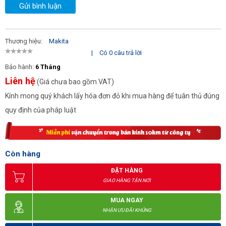
Gửi bình luận
Thương hiệu:
Makita
|
Có 0 câu trả lời
Bảo hành:
6 Tháng
Liên hệ
(Giá chưa bao gồm VAT)
Kính mong quý khách lấy hóa đơn đỏ khi mua hàng để tuân thủ đúng
quy định của pháp luật
Còn hàng
ĐẶT HÀNG
GIAO HÀNG TẬN NƠI
MUA NGAY
NHẬN ƯU ĐÃI KHỦNG