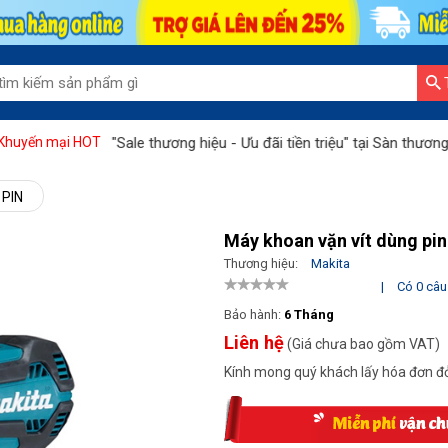
 ân"
"Sale thương hiệu - Ưu đãi tiền triệu" tại Sàn thương mại H
Khuyến mại HOT
PIN
Máy khoan vặn vít dùng pi
Thương hiệu:
Makita
|
Có 0 câu 
Bảo hành:
6 Tháng
Liên hệ
(Giá chưa bao gồm VAT)
Kính mong quý khách lấy hóa đơn đỏ