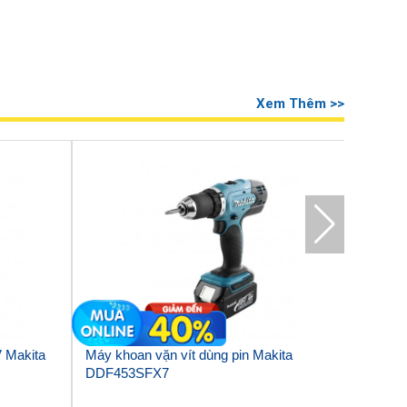
Xem Thêm >>
V Makita
Máy khoan vặn vít dùng pin Makita
Máy kho
DDF453SFX7
HP347D