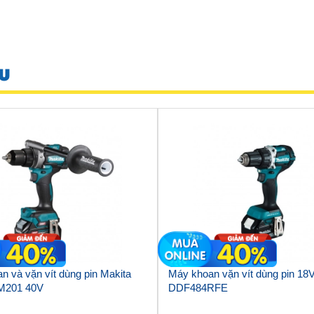
U
n và vặn vít dùng pin Makita
Máy khoan vặn vít dùng pin 18
M201 40V
DDF484RFE