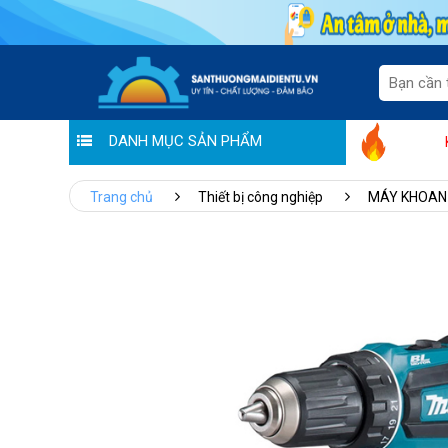
DANH MỤC SẢN PHẨM
Tưng bừng khuyến mãi "Tháng vàng tri
Trang chủ
Thiết bị công nghiệp
MÁY KHOAN 