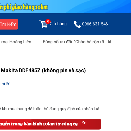
0
Giỏ hàng
0966 631 546
Tìm kiếm
oàng Liên
Bùng nổ ưu đãi: "Chào hè rộn rã - khuyến mãi cực đã
n Makita DDF485Z (không pin và sạc)
trả lời
 khi mua hàng để tuân thủ đúng quy định của pháp luật