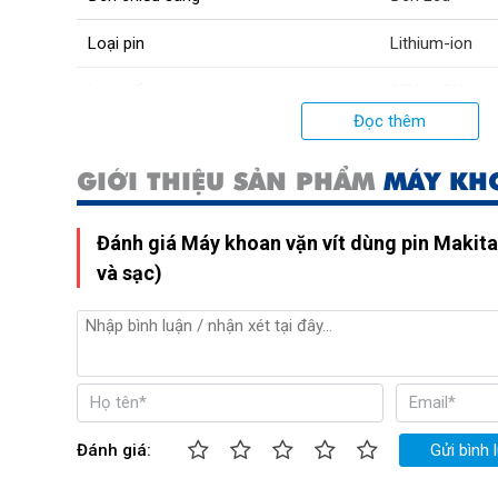
Loại pin
Lithium-ion
Lực siết
27Nm, 50Nm
Đọc thêm
Mô tơ
Mô tơ từ (Cảm
GIỚI THIỆU SẢN PHẨM
MÁY KHO
Lõi mô tơ
Dây đồng
Kích thước
Rộng x Sâu x
Đánh giá Máy khoan vặn vít dùng pin Makit
23,7cm)
và sạc)
Trọng lượng
1,4kg - 1,7kg
Xuất xứ
Trung Quốc
Đánh giá:
Gửi bình 