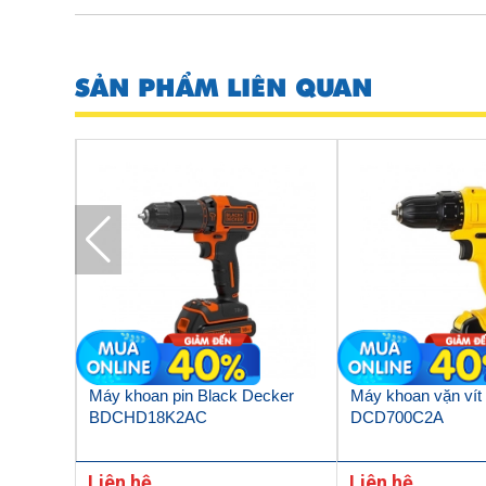
SẢN PHẨM LIÊN QUAN
0mm
Máy khoan pin Black Decker
Máy khoan vặn vít 
BDCHD18K2AC
DCD700C2A
Liên hệ
Liên hệ