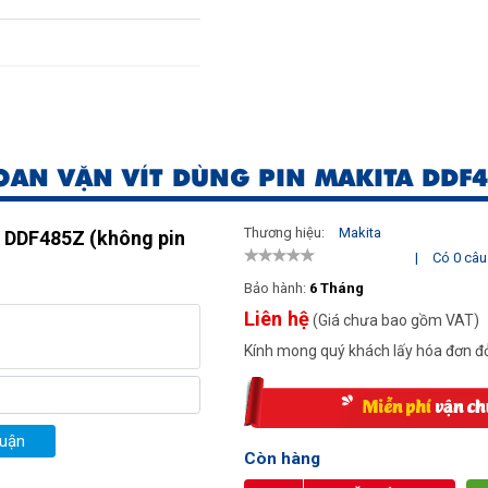
 ứng)
AN VẶN VÍT DÙNG PIN MAKITA DDF4
 Cao (16,9cm x 7,9cm x
Thương hiệu:
Makita
a DDF485Z (không pin
|
Có 0 câu 
Bảo hành:
6 Tháng
Liên hệ
(Giá chưa bao gồm VAT)
Kính mong quý khách lấy hóa đơn đỏ
luận
Còn hàng