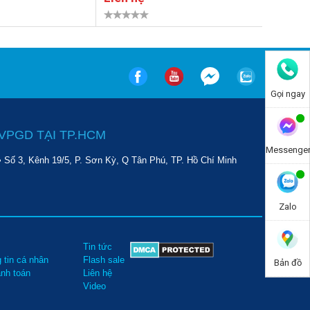
Gọi ngay
VPGD TẠI TP.HCM
Messenge
• Số 3, Kênh 19/5, P. Sơn Kỳ, Q Tân Phú, TP. Hồ Chí Minh
Zalo
Tin tức
 tin cá nhân
Flash sale
Bản đồ
anh toán
Liên hệ
Video