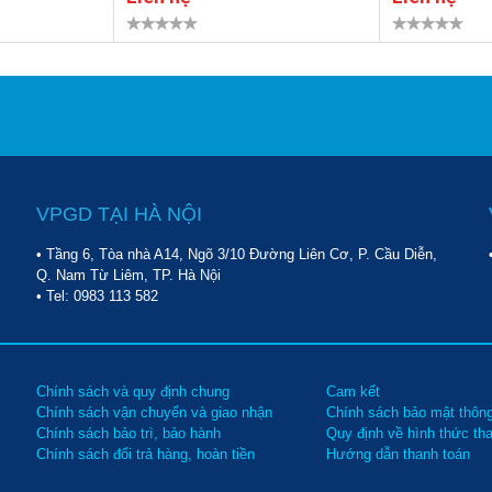
VPGD TẠI HÀ NỘI
• Tầng 6, Tòa nhà A14, Ngõ 3/10 Đường Liên Cơ, P. Cầu Diễn,
Q. Nam Từ Liêm, TP. Hà Nội
• Tel:
0983 113 582
Chính sách và quy định chung
Cam kết
Chính sách vận chuyển và giao nhận
Chính sách bảo mật thông
Chính sách bảo trì, bảo hành
Quy định về hình thức th
Chính sách đổi trả hàng, hoàn tiền
Hướng dẫn thanh toán