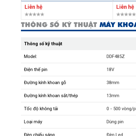
Liên hệ
Liên hệ
THÔNG SỐ KỸ THUẬT
MÁY KHOA
Thông số kỹ thuật
Model:
DDF485Z
Điện thế pin
18V
Đường kính khoan gỗ
38mm
Đường kính khoan sắt/thép
13mm
Tốc độ không tải
0 - 500 vòng/p
Loại máy
Dùng pin
Đèn chiếu sáng
Đèn Led