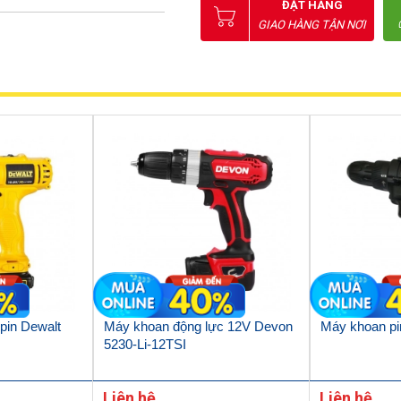
ĐẶT HÀNG
GIAO HÀNG TẬN NƠI
pin Dewalt
Máy khoan động lực 12V Devon
Máy khoan p
5230-Li-12TSI
Liên hệ
Liên hệ