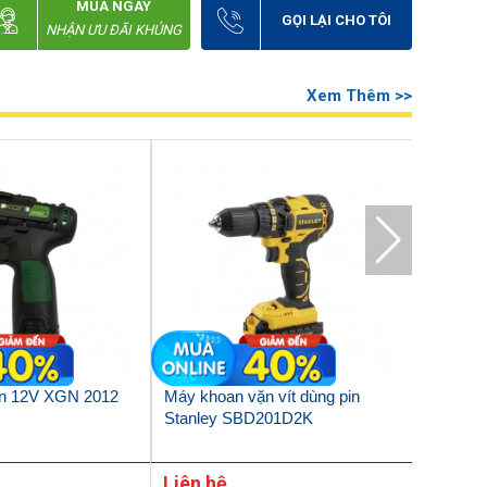
MUA NGAY
GỌI LẠI CHO TÔI
NHẬN ƯU ĐÃI KHỦNG
Xem Thêm >>
in 12V XGN 2012
Máy khoan vặn vít dùng pin
Thân má
Stanley SBD201D2K
SBD201N
Liên hệ
Liên h