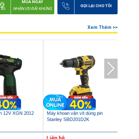
MUA NGAY
GỌI LẠI CHO TÔI
NHẬN ƯU ĐÃI KHỦNG
Xem Thêm >>
in 12V XGN 2012
Máy khoan vặn vít dùng pin
Thân má
Stanley SBD201D2K
SBD201N
Liên hệ
Liên h