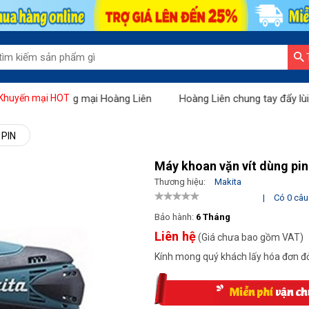
 Sàn thương mại Hoàng Liên
Hoàng Liên chung tay đẩy lùi Covid:
Khuyến mại HOT
PIN
Máy khoan vặn vít dùng pi
Thương hiệu:
Makita
|
Có 0 câu 
Bảo hành:
6 Tháng
Liên hệ
(Giá chưa bao gồm VAT)
Kính mong quý khách lấy hóa đơn đỏ