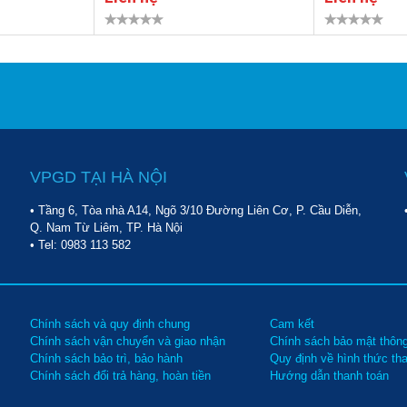
VPGD TẠI HÀ NỘI
• Tầng 6, Tòa nhà A14, Ngõ 3/10 Đường Liên Cơ, P. Cầu Diễn,
Q. Nam Từ Liêm, TP. Hà Nội
• Tel:
0983 113 582
Chính sách và quy định chung
Cam kết
Chính sách vận chuyển và giao nhận
Chính sách bảo mật thông
Chính sách bảo trì, bảo hành
Quy định về hình thức th
Chính sách đổi trả hàng, hoàn tiền
Hướng dẫn thanh toán