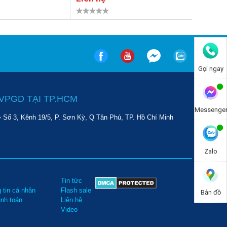
Gọi ngay
VPGD TẠI TP.HCM
Messenge
• Số 3, Kênh 19/5, P. Sơn Kỳ, Q Tân Phú, TP. Hồ Chí Minh
Zalo
Tin tức
 tin cá nhân
Flash sale
Bản đồ
anh toán
Liên hệ
Video