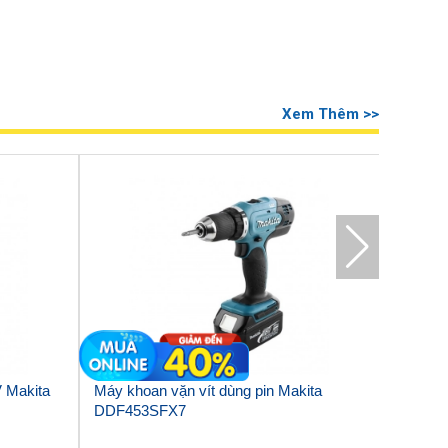
Xem Thêm >>
V Makita
Máy khoan vặn vít dùng pin Makita
Máy kho
DDF453SFX7
HP347D