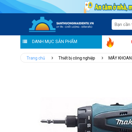
DANH MỤC SẢN PHẨM
"Sale thương hiệu - Ưu đãi tiền triệu" tại
Trang chủ
Thiết bị công nghiệp
MÁY KHOAN 