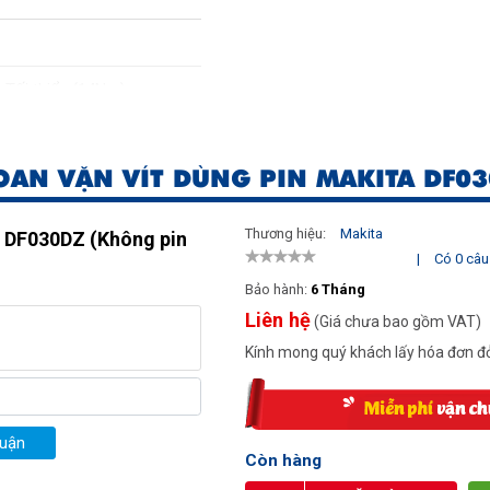
 Tối thiểu (14Nm)
 ứng)
AN VẶN VÍT DÙNG PIN MAKITA DF03
 15,7cm
Thương hiệu:
Makita
a DF030DZ (Không pin
|
Có 0 câu 
Bảo hành:
6 Tháng
Liên hệ
(Giá chưa bao gồm VAT)
Kính mong quý khách lấy hóa đơn đỏ
luận
Còn hàng