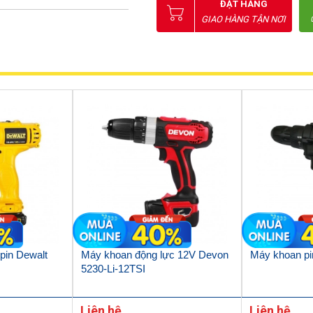
ĐẶT HÀNG
GIAO HÀNG TẬN NƠI
pin Dewalt
Máy khoan động lực 12V Devon
Máy khoan p
5230-Li-12TSI
Liên hệ
Liên hệ