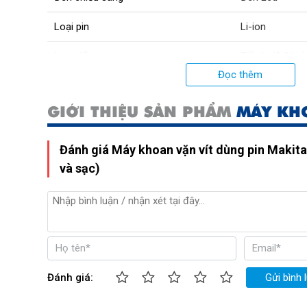
Loại pin
Li-ion
Lực siết
Tối đa (24Nm),
Đọc thêm
Mô tơ
Mô tơ từ (Cảm
GIỚI THIỆU SẢN PHẨM
MÁY KHO
Lõi mô tơ
Dây đồng
Kích thước
Chiều dài máy
Đánh giá Máy khoan vặn vít dùng pin Makit
và sạc)
Trọng lượng
890g
Xuất xứ
Trung Quốc
Đánh giá:
Gửi bình 