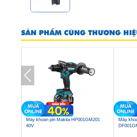
SẢN PHẨM CÙNG THƯƠNG HIỆ
V Makita
Máy khoan pin Makita HP001GM201
Máy khoa
40V
DF001G