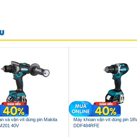
U
n và vặn vít dùng pin Makita
Máy khoan vặn vít dùng pin 18
M201 40V
DDF484RFE