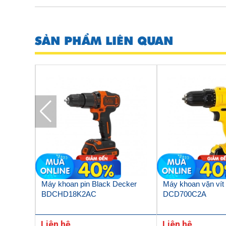
SẢN PHẨM LIÊN QUAN
0mm
Máy khoan pin Black Decker
Máy khoan vặn vít 
BDCHD18K2AC
DCD700C2A
Liên hệ
Liên hệ