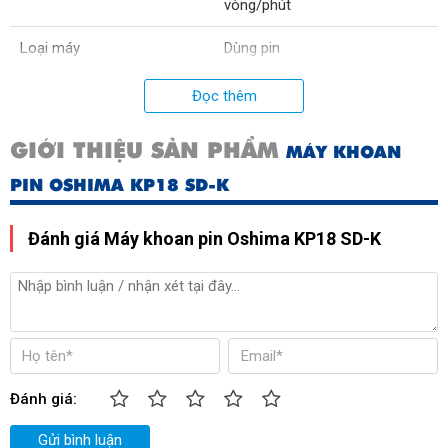
vòng/phút
Loại máy
Dùng pin
Mô tơ
Mô tơ từ (Cảm ứng)
Đọc thêm
Thời gian sạc pin
120 phút
GIỚI THIỆU SẢN PHẨM
MÁY KHOAN
Trọng lượng
1,6kg
PIN OSHIMA KP18 SD-K
Xuất xứ
Trung Quốc
Đánh giá Máy khoan pin Oshima KP18 SD-K
Đánh giá:
Gửi bình luận