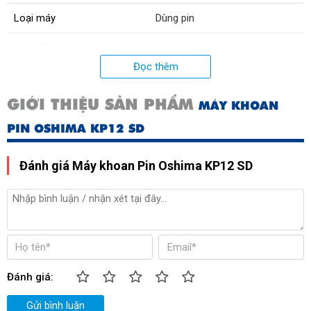
Loại máy
Dùng pin
Lực siết
22Nm
Đọc thêm
Mô tơ
Mô tơ chổi than
GIỚI THIỆU SẢN PHẨM
MÁY KHOAN
Thời gian sạc pin
120 phút
PIN OSHIMA KP12 SD
Trọng lượng
1,2kg
Đánh giá Máy khoan Pin Oshima KP12 SD
Xuất xứ
Trung Quốc
Đánh giá:
Gửi bình luận