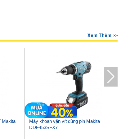
Xem Thêm >>
V Makita
Máy khoan vặn vít dùng pin Makita
Máy kho
DDF453SFX7
HP347D