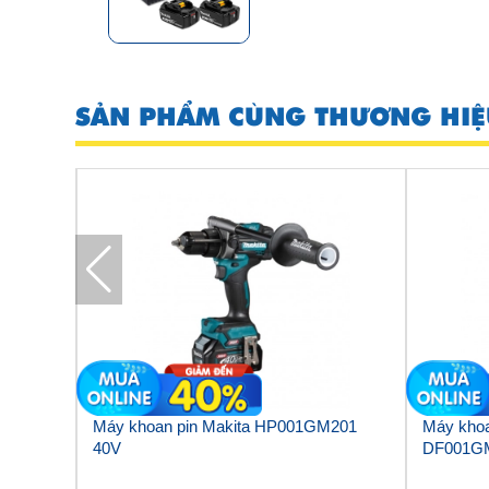
SẢN PHẨM CÙNG THƯƠNG HIỆ
V Makita
Máy khoan pin Makita HP001GM201
Máy khoa
40V
DF001G