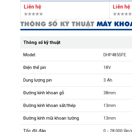
Liên hệ
Liên hệ
THÔNG SỐ KỸ THUẬT
MÁY KHOA
Thông số kỹ thuật
Model:
DHP485SFE
Điện thế pin
18V
Dung lượng pin
3 Ah
Đường kính khoan gỗ
38mm
Đường kính khoan sắt/thép
13mm
Đường kính mũi khoan tường
13mm
Tốc độ đập
0 - 28.000 lần/