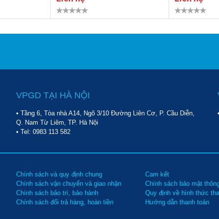
VPGD TẠI HÀ NỘI
• Tầng 6, Tòa nhà A14, Ngõ 3/10 Đường Liên Cơ, P. Cầu Diễn,
Q. Nam Từ Liêm, TP. Hà Nội
• Tel:
0983 113 582
Chính sách và quy định chung
Cam kết
Chính sách vận chuyển và giao nhận
Chính sách bảo mật thông
Chính sách bảo trì, bảo hành
Quy định về hình thức th
Chính sách đổi trả hàng, hoàn tiền
Hướng dẫn thanh toán