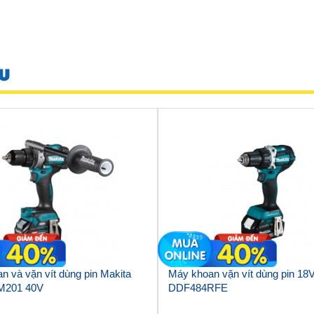
U
n và vặn vít dùng pin Makita
Máy khoan vặn vít dùng pin 18
M201 40V
DDF484RFE