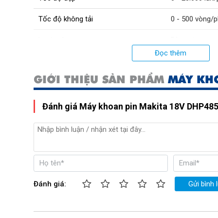
Tốc độ không tải
0 - 500 vòng/p
Loại máy
Dùng pin
Đọc thêm
Loại pin
Lithium-ion
GIỚI THIỆU SẢN PHẨM
MÁY KHO
Lực siết
50Nm, 27Nm
Mô tơ
Mô tơ từ (Cảm
Đánh giá Máy khoan pin Makita 18V DHP48
Lõi mô tơ
Dây đồng
Trọng lượng
1.5 kg
Xuất xứ
Trung Quốc
Đánh giá:
Gửi bình 