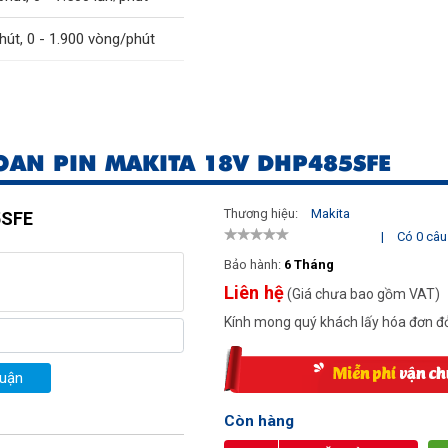
hút, 0 - 1.900 vòng/phút
AN PIN MAKITA 18V DHP485SFE
 ứng)
Thương hiệu:
Makita
5SFE
|
Có 0 câu 
Bảo hành:
6 Tháng
Liên hệ
(Giá chưa bao gồm VAT)
Kính mong quý khách lấy hóa đơn đỏ
luận
Còn hàng