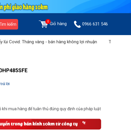
0
Giỏ hàng
0966 631 546
Tìm kiếm
vid: Tháng vàng - bán hàng không lợi nhuận
Tưng bừng khuyến m
V DHP485SFE
trả lời
 khi mua hàng để tuân thủ đúng quy định của pháp luật