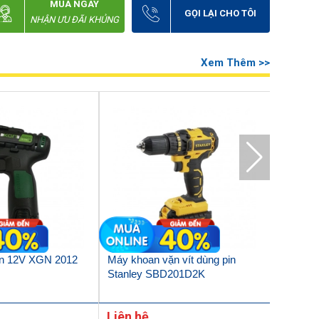
MUA NGAY
GỌI LẠI CHO TÔI
NHẬN ƯU ĐÃI KHỦNG
Xem Thêm >>
in 12V XGN 2012
Máy khoan vặn vít dùng pin
Thân má
Stanley SBD201D2K
SBD201N
Liên hệ
Liên h