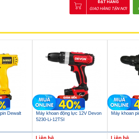
ĐẶT HÀNG
GIAO HÀNG TẬN NƠI
pin Dewalt
Máy khoan động lực 12V Devon
Máy khoan p
5230-Li-12TSI
Liên hệ
Liên hệ