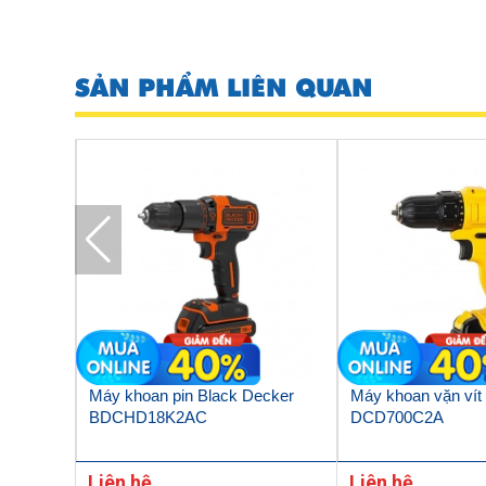
SẢN PHẨM LIÊN QUAN
0mm
Máy khoan pin Black Decker
Máy khoan vặn vít 
BDCHD18K2AC
DCD700C2A
Liên hệ
Liên hệ