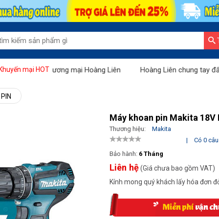
" tại Sàn thương mại Hoàng Liên
Hoàng Liên chung tay đẩy lùi Co
Khuyến mại HOT
PIN
Máy khoan pin Makita 18
Thương hiệu:
Makita
|
Có 0 câu 
Bảo hành:
6 Tháng
Liên hệ
(Giá chưa bao gồm VAT)
Kính mong quý khách lấy hóa đơn đỏ