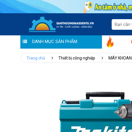
DANH MỤC SẢN PHẨM
"Sale thương hiệu - Ưu đãi tiền triệu
Trang chủ
Thiết bị công nghiệp
MÁY KHOAN 