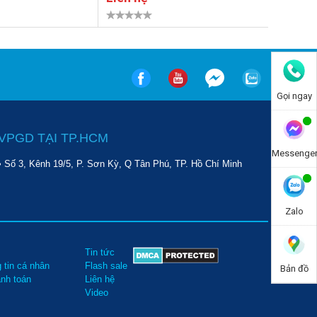
Gọi ngay
VPGD TẠI TP.HCM
Messenge
• Số 3, Kênh 19/5, P. Sơn Kỳ, Q Tân Phú, TP. Hồ Chí Minh
Zalo
Tin tức
 tin cá nhân
Flash sale
Bản đồ
anh toán
Liên hệ
Video