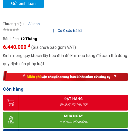
Gửi bình luận
Thương hiệu:
Silicon
|
Có 0 câu trả lời
Bảo hành:
12 Tháng
đ
6.440.000
(Giá chưa bao gồm VAT)
Kính mong quý khách lấy hóa đơn đỏ khi mua hàng để tuân thủ đúng
quy định của pháp luật
Còn hàng
ĐẶT HÀNG
GIAO HÀNG TẬN NƠI
MUA NGAY
NHẬN ƯU ĐÃI KHỦNG