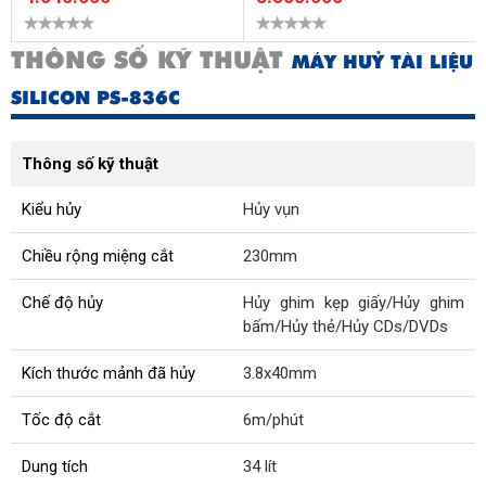
THÔNG SỐ KỸ THUẬT
MÁY HUỶ TÀI LIỆU
SILICON PS-836C
Thông số kỹ thuật
Kiểu hủy
Hủy vụn
Chiều rộng miệng cắt
230mm
Chế độ hủy
Hủy ghim kẹp giấy/Hủy ghim
bấm/Hủy thẻ/Hủy CDs/DVDs
Kích thước mảnh đã hủy
3.8x40mm
Tốc độ cắt
6m/phút
Dung tích
34 lít