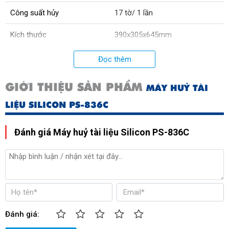
Công suất hủy
17 tờ/ 1 lần
Kích thước
390x305x645mm
Xuất xứ:
Nhật Bản
Đọc thêm
GIỚI THIỆU SẢN PHẨM
MÁY HUỶ TÀI
LIỆU SILICON PS-836C
Đánh giá Máy huỷ tài liệu Silicon PS-836C
Đánh giá: