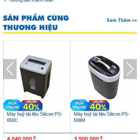
Hướng dẫn thanh toán
SẢN PHẨM CÙNG
Xem Thêm >>
THƯƠNG HIỆU
Máy huỷ tài liệu Silicon PS-
Máy huỷ tài liệu Silicon PS-
650C
508M
đ
đ
4.040.000
3.500.000