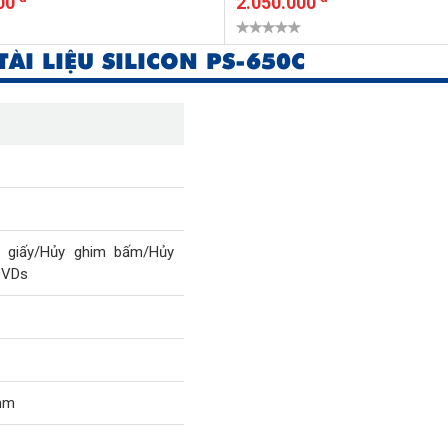
00
2.050.000
ÀI LIỆU SILICON PS-650C
 giấy/Hủy ghim bấm/Hủy
DVDs
mm