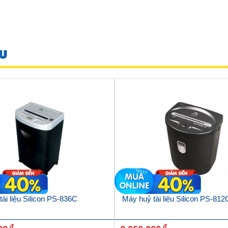
U
ài liệu Silicon PS-836C
Máy huỷ tài liệu Silicon PS-812
đ
đ