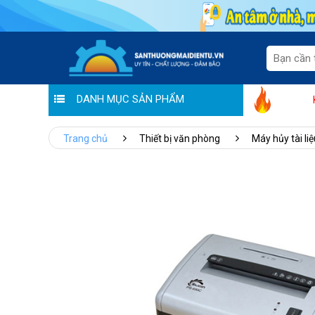
DANH MỤC SẢN PHẨM
Hoàng Liên chung tay đẩy lùi Covid: 
Trang chủ
Thiết bị văn phòng
Máy hủy tài liệ