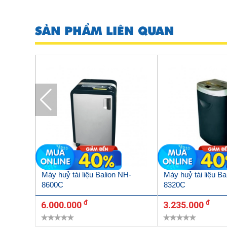
SẢN PHẨM LIÊN QUAN
 – 38
Máy huỷ tài liệu Balion NH-
Máy huỷ tài liệu Ba
8600C
8320C
đ
đ
6.000.000
3.235.000