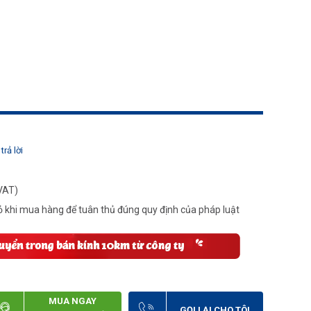
trả lời
VAT)
 khi mua hàng để tuân thủ đúng quy định của pháp luật
MUA NGAY
GỌI LẠI CHO TÔI