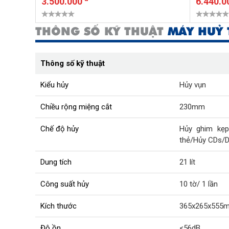
3.500.000
6.440.0
THÔNG SỐ KỸ THUẬT
MÁY HUỶ T
Thông số kỹ thuật
Kiểu hủy
Hủy vụn
Chiều rộng miệng cắt
230mm
Chế độ hủy
Hủy ghim kẹp
thẻ/Hủy CDs/
Dung tích
21 lít
Công suất hủy
10 tờ/ 1 lần
Kích thước
365x265x555
Độ ồn
<56dB