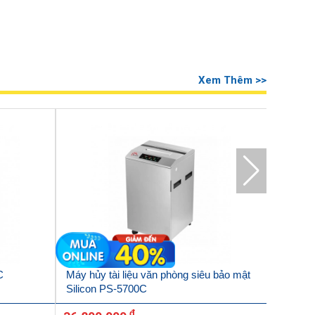
Xem Thêm >>
C
Máy hủy tài liệu văn phòng siêu bảo mật
Máy hủy
Silicon PS-5700C
Silicon
đ