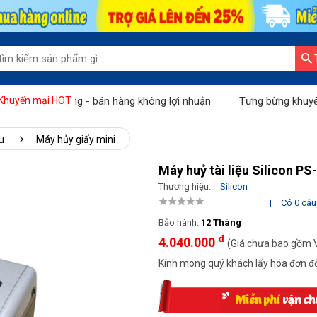
Tháng vàng - bán hàng không lợi nhuận
Tưng bừng khuyến mãi "T
Khuyến mại HOT
u
Máy hủy giấy mini
Máy huỷ tài liệu Silicon P
Thương hiệu:
Silicon
|
Có 0 câu 
Bảo hành:
12 Tháng
đ
4.040.000
(Giá chưa bao gồm 
Kính mong quý khách lấy hóa đơn đỏ