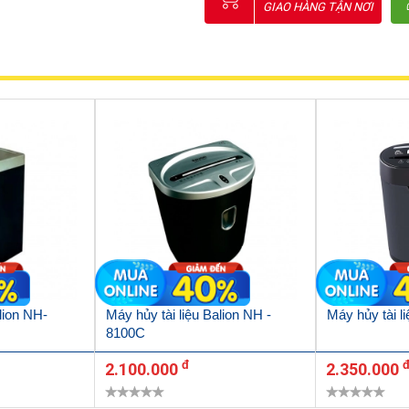
GIAO HÀNG TẬN NƠI
lion NH-
Máy hủy tài liệu Balion NH -
Máy hủy tài l
8100C
đ
2.100.000
2.350.000