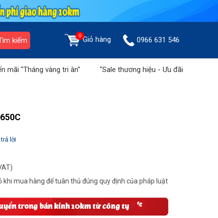
0
Giỏ hàng
0966 631 546
Tìm kiếm
háng vàng tri ân"
"Sale thương hiệu - Ưu đãi tiền triệu" tại S
S-650C
trả lời
VAT)
 khi mua hàng để tuân thủ đúng quy định của pháp luật