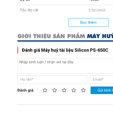
Tốc độ cắt
2,5m/phút
Kích thước mảnh đã hủy
2.5x10mm
Đọc thêm
Trọng lượng
12.5kg
GIỚI THIỆU SẢN PHẨM
MÁY HUỶ
Công suất tiêu thụ
180W
Đánh giá Máy huỷ tài liệu Silicon PS-650C
Xuất xứ:
Nhật Bản
Đánh giá:
Gửi bình 