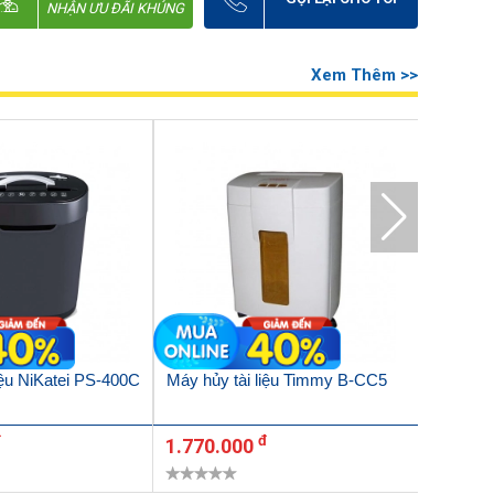
NHẬN ƯU ĐÃI KHỦNG
Xem Thêm >>
iệu NiKatei PS-400C
Máy hủy tài liệu Timmy B-CC5
Máy huỷ 
8400C
đ
đ
1.770.000
4.100.