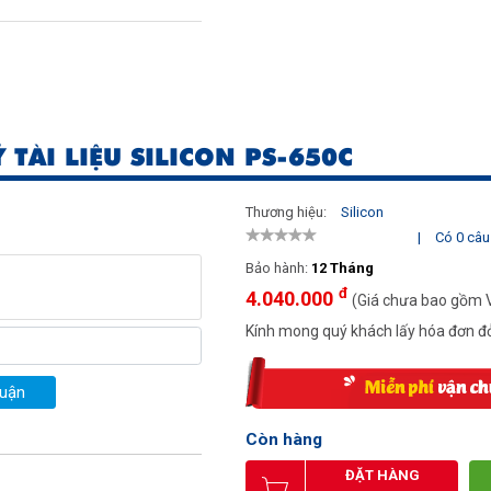
 TÀI LIỆU SILICON PS-650C
Thương hiệu:
Silicon
|
Có 0 câu 
Bảo hành:
12 Tháng
đ
4.040.000
(Giá chưa bao gồm 
Kính mong quý khách lấy hóa đơn đỏ
luận
Còn hàng
ĐẶT HÀNG