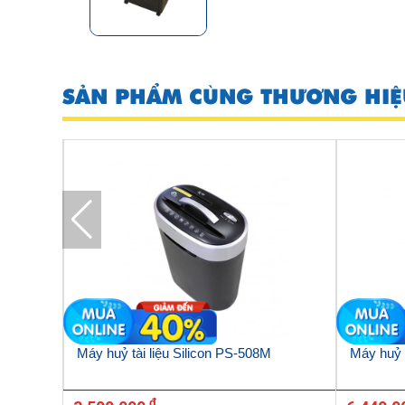
SẢN PHẨM CÙNG THƯƠNG HIỆ
LCD
Máy huỷ tài liệu Silicon PS-508M
Máy huỷ t
đ