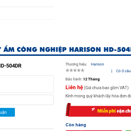
T ẨM CÔNG NGHIỆP HARISON HD-50
Thương hiệu:
Harison
 HD-504DR
|
Có 0 câu 
Bảo hành:
12 Tháng
Liên hệ
(Giá chưa bao gồm VAT)
Kính mong quý khách lấy hóa đơn đỏ
luận
Còn hàng