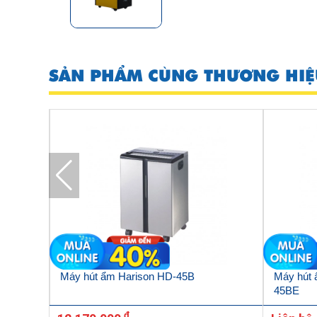
SẢN PHẨM CÙNG THƯƠNG HIỆ
n HD-
Máy hút ẩm Harison HD-45B
Máy hút 
45BE
đ