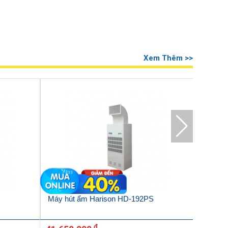
Xem Thêm >>
Máy hút ẩm Harison HD-192PS
Máy hút
đ