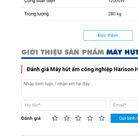
Công suất điện
12000W
Trọng lượng
280 kg
Xuất xứ:
Thái Lan
Đọc thêm
GIỚI THIỆU SẢN PHẨM
MÁY HÚ
Đánh giá Máy hút ẩm công nghiệp Harison
Đánh giá:
Gửi bình 