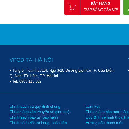
ĐẶT HÀNG
GIAO HÀNG TẬN NƠI
VPGD TẠI HÀ NỘI
• Tầng 6, Tòa nhà A14, Ngõ 3/10 Đường Liên Cơ, P. Cầu Diễn,
Q. Nam Từ Liêm, TP. Hà Nội
• Tel:
0983 113 582
Chính sách và quy định chung
Cam kết
Chính sách vận chuyển và giao nhận
Chính sách bảo mật thông
Chính sách bảo trì, bảo hành
Quy định về hình thức th
Chính sách đổi trả hàng, hoàn tiền
Hướng dẫn thanh toán