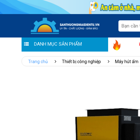
DANH MỤC SẢN PHẨM
Tưng bừng khuyến mãi "Tháng vàng
Trang chủ
Thiết bị công nghiệp
Máy hút ẩm