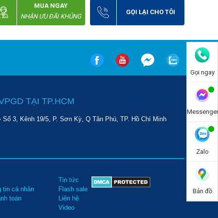
MUA NGAY
GỌI LẠI CHO TÔI
NHẬN ƯU ĐÃI KHỦNG
Gọi ngay
VPGD TẠI TP.HCM
Messenge
• Số 3, Kênh 19/5, P. Sơn Kỳ, Q Tân Phú, TP. Hồ Chí Minh
Zalo
Tin tức
 tin cá nhân
Flash sale
Bản đồ
anh toán
Liên hệ
Video