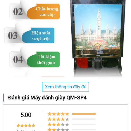
Xem thông tin đầy đủ
Đánh giá Máy đánh giày QM-SP4
Đánh giá
máy đánh giày QM-SP4
5.00
-
Máy đánh giày QM-SP4
sử dụng chất liệu thép không gỉ cao
cấp, bền đẹp, sáng bóng giúp bảo vệ các chi tiết máy khỏi tác