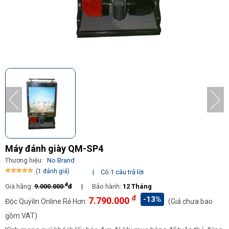
Máy đánh giày QM-SP4
Thương hiệu:
No Brand
(1 đánh giá)
|
Có 1 câu trả lời
đ
Giá hãng:
9.000.000
đ
|
Bảo hành:
12 Tháng
đ
-13%
7.790.000
Độc Quyền Online Rẻ Hơn:
(Giá chưa bao
gồm VAT)