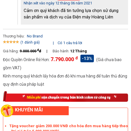
Nhận xét vào ngày 12 tháng 06 năm 2021
Cảm ơn quý khách đã tin tưởng lựa chọn sử dụng
sản phẩm và dịch vụ của Điện máy Hoàng Liên
Thương hiệu:
No Brand
(1 đánh giá)
|
Có 1 câu trả lời
đ
Giá hãng:
9.000.000
đ
|
Bảo hành:
12 Tháng
đ
-13%
7.790.000
Độc Quyền Online Rẻ Hơn:
(Giá chưa bao
QM-SP4
trang bị thảm hứng bụi tiện lợi
gồm VAT)
-
Máy đánh giày QM-SP4
có một khoảng trống ở phần trước
Kính mong quý khách lấy hóa đơn đỏ khi mua hàng để tuân thủ đúng
của giày. Không gian này người dùng có thể tận dụng để treo các
quy định của pháp luật
biển quảng cáo thương hiệu, sản phẩm của mình. Hầu hết mọi
người khi sử dụng máy đánh giày đều sẽ tiếp cận với phần này.
Đây được coi là hình thức marketing khá hay mà lại tiết kiệm chi
phí.
KHUYẾN MÃI
-
Giá máy QM-SP4
ở mức tầm trung, phù hợp với điều kiện kinh
tế của nhiều khách hàng hiện nay.
Tặng voucher giảm 200.000 VNĐ cho hóa đơn mua hàng tiếp theo