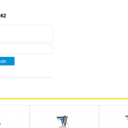
-62
u điểm nổi bật
à một trong những lợi thế 
u vực không có hoặc là hạn 
không lo lắng quá trình vệ 
luận
 tốc độ di chuyển là 6km/h 
năng làm việc liên tục với 
hà là 200rpm và chiều rộng 
h – đánh bóng mặt sàn với 
trên sàn nhà đều bị đánh bay 
mới. 
 liên tục từ 3 - 5h đồng hồ. 
nh sàn liên tục mà không lo 