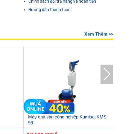
Chính sách đổi trả hàng và hoàn tiền
Hướng dẫn thanh toán
Xem Thêm >>
Máy chà sàn công nghiệp Kumisai KMS
Máy ch
98
đ