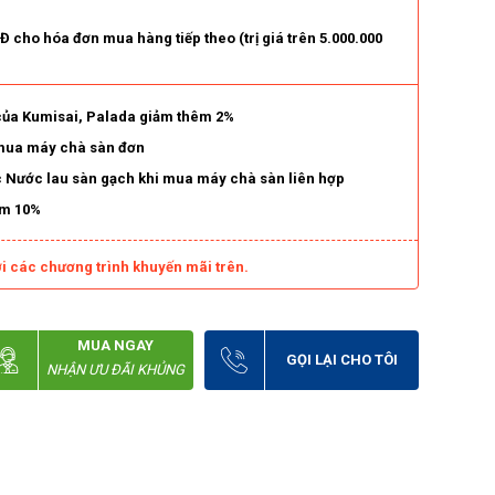
 cho hóa đơn mua hàng tiếp theo (trị giá trên 5.000.000
 của Kumisai, Palada giảm thêm 2%
 mua máy chà sàn đơn
c Nước lau sàn gạch khi mua máy chà sàn liên hợp
ảm 10%
i các chương trình khuyến mãi trên.
MUA NGAY
GỌI LẠI CHO TÔI
NHẬN ƯU ĐÃI KHỦNG