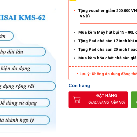
Tặng voucher giảm 200.000 VNĐ
VNĐ)
Mua kèm Máy hút bụi 15 - 80L
Tặng Pad chà sàn 17 inch khi
Tặng Pad chà sàn 20 inch hoặ
Mua kèm hóa chất chà sàn gi
Lưu ý: Không áp dụng đồng thờ
Còn hàng
ĐẶT HÀNG
GIAO HÀNG TẬN NƠI