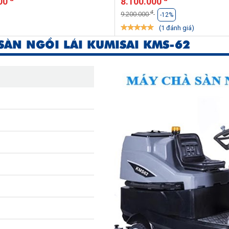
00
8.100.000
đ
9.200.000
-12%
(1 đánh giá)
SÀN NGỒI LÁI KUMISAI KMS-62