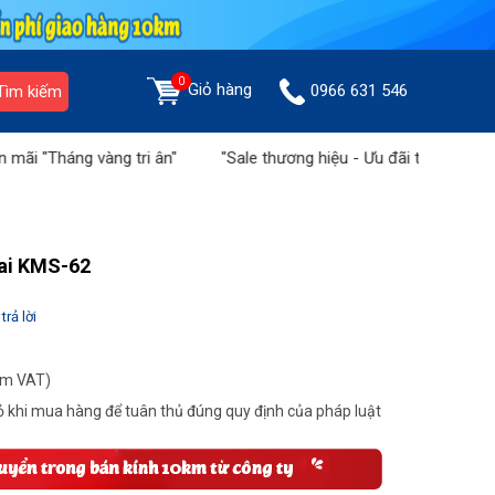
0
Giỏ hàng
0966 631 546
Tìm kiếm
ng vàng tri ân"
"Sale thương hiệu - Ưu đãi tiền triệu" tại Sàn
sai KMS-62
trả lời
ồm VAT)
 khi mua hàng để tuân thủ đúng quy định của pháp luật