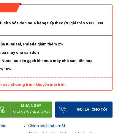
 cho hóa đơn mua hàng tiếp theo (trị giá trên 5.000.000
 của Kumisai, Palada giảm thêm 2%
 mua máy chà sàn đơn
c Nước lau sàn gạch khi mua máy chà sàn liên hợp
ảm 10%
i các chương trình khuyến mãi trên.
MUA NGAY
GỌI LẠI CHO TÔI
NHẬN ƯU ĐÃI KHỦNG
nhận
Chính sách bảo mật