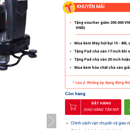
KHUYẾN MÃI
Tặng voucher giảm 200.000 VNĐ
VNĐ)
Mua kèm Máy hút bụi 15 - 80L
Tặng Pad chà sàn 17 inch khi
Tặng Pad chà sàn 20 inch hoặ
Mua kèm hóa chất chà sàn gi
Lưu ý: Không áp dụng đồng thờ
Còn hàng
ĐẶT HÀNG
GIAO HÀNG TẬN NƠI
Chính sách vận chuyển và giao 