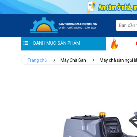
DANH MỤC SẢN PHẨM
Hoàng Liên chung tay đẩy lùi Covid: Th
Trang chủ
Máy Chà Sàn
Máy chà sàn ngồi lá