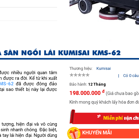
 1350mm
 SÀN NGỒI LÁI KUMISAI KMS-62
sản xuất theo công nghệ
Thương hiệu:
Kumisai
ược nhiều người quan tâm 
|
Có 0 câu 
 được ra đời. Kể từ khi xuất 
KMS-62
 đã được đông đảo 
Bảo hành:
12 Tháng
i sao thiết bị này lại được 
đ
198.000.000
(Giá chưa bao g
Kính mong quý khách lấy hóa đơn đỏ
tượng, hiện đại và vô cùng 
sinh nhanh chóng. Đặc biệt, 
KHUYẾN MÃI
tay lái hiện đại. Người dùng 