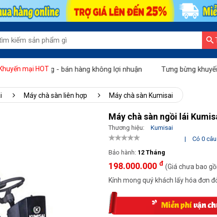
áng vàng - bán hàng không lợi nhuận
Tưng bừng khuyến mãi "Thá
Khuyến mại HOT
i
Máy chà sàn liên hợp
Máy chà sàn Kumisai
Máy chà sàn ngồi lái Kumi
Thương hiệu:
Kumisai
|
Có 0 câu 
Bảo hành:
12 Tháng
đ
198.000.000
(Giá chưa bao g
Kính mong quý khách lấy hóa đơn đỏ