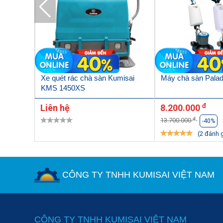
ảnh hưởng đến hiệu suất vận hành và hao tổn nhiên liệu. 
 CAMRY
Xe quét rác chà sàn Kumisai
Máy chà sàn Pala
KMS 1450XS
đ
Liên hệ
8.200.000
đ
13.700.000
-40%
(2 đánh 
CÔNG TY TNHH KUMISAI VIỆT NAM
CÔNG TY TNHH KUMISAI VIỆT NAM
Máy có thể hoạt động liên tục từ 3