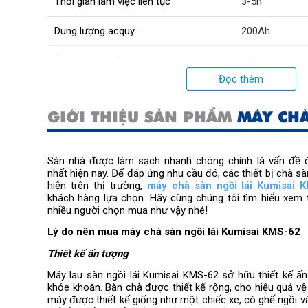
Thời gian làm việc liên tục
3-5h
Dung lượng acquy
200Ah
Áp lực bàn chải
45kg
Đọc thêm
Kích thước đóng gói
1900 x 890 x
GIỚI THIỆU SẢN PHẨM
MÁY CHÀ
Xuất xứ:
Chính hãng, 
Nhật Bản
Sàn nhà được làm sạch nhanh chóng chính là vấn đề đ
nhất hiện nay. Để đáp ứng nhu cầu đó, các thiết bị chà sàn
hiện trên thị trường, 
máy chà sàn ngồi lái Kumisai 
khách hàng lựa chọn. Hãy cùng chúng tôi tìm hiểu xem tạ
nhiều người chọn mua như vậy nhé!  
Lý do nên mua máy chà sàn ngồi lái Kumisai KMS-62
Thiết kế ấn tượng
Máy lau sàn ngồi lái Kumisai KMS-62 sở hữu thiết kế ấn 
khỏe khoắn. Bàn chà được thiết kế rộng, cho hiệu quả vệ 
máy được thiết kế giống như một chiếc xe, có ghế ngồi và 