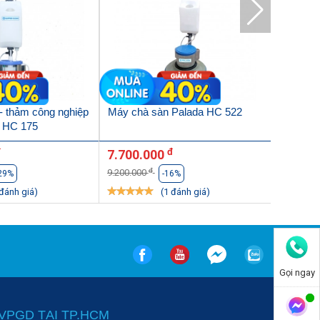
- thảm công nghiệp
Máy chà sàn Palada HC 522
Máy chà
 HC 175
Palada 
đ
đ
7.700.000
9.450.
đ
9.200.000
9.500.00
29%
-16%
 đánh giá)
(1 đánh giá)
Gọi ngay
VPGD TẠI TP.HCM