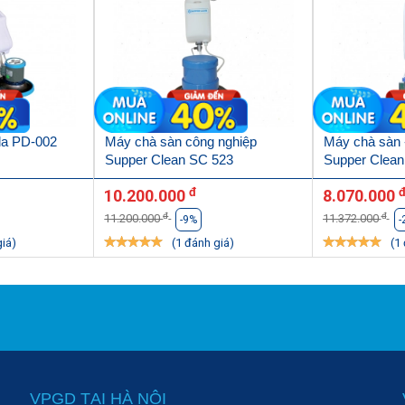
da PD-002
Máy chà sàn công nghiệp
Máy chà sàn 
Supper Clean SC 523
Supper Clean
đ
10.200.000
8.070.000
đ
đ
11.200.000
11.372.000
-9%
-
giá)
(1 đánh giá)
(1
VPGD TẠI HÀ NỘI
 - 5h