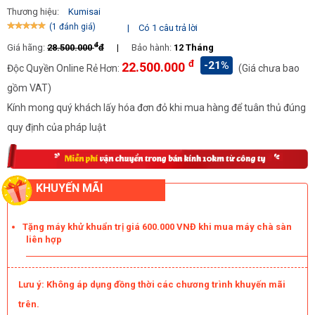
Thương hiệu:
Kumisai
(1 đánh giá)
|
Có 1 câu trả lời
đ
Giá hãng:
28.500.000
đ
|
Bảo hành:
12 Tháng
đ
-21%
22.500.000
Độc Quyền Online Rẻ Hơn:
(Giá chưa bao
gồm VAT)
Kính mong quý khách lấy hóa đơn đỏ khi mua hàng để tuân thủ đúng
quy định của pháp luật
KHUYẾN MÃI
Tặng máy khử khuẩn trị giá 600.000 VNĐ khi mua máy chà sàn
liên hợp
Các bước vận hành với Kumisai KMS2A
Lưu ý: Không áp dụng đồng thời các chương trình khuyến mãi
Bước 4: Bật công tắc và bóp cò ở hai bên trên tay cầm để
trên.