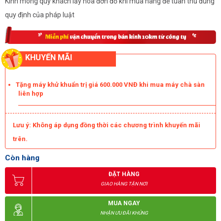
Kính mong quý khách lấy hóa đơn đỏ khi mua hàng để tuân thủ đúng
quy định của pháp luật
KHUYẾN MÃI
Tặng máy khử khuẩn trị giá 600.000 VNĐ khi mua máy chà sàn
liên hợp
Lưu ý: Không áp dụng đồng thời các chương trình khuyến mãi
trên.
Còn hàng
ĐẶT HÀNG
GIAO HÀNG TẬN NƠI
MUA NGAY
NHẬN ƯU ĐÃI KHỦNG