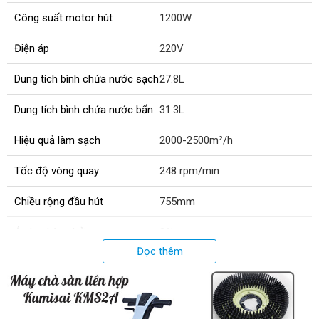
Công suất motor hút
1200W
Điện áp
220V
Dung tích bình chứa nước sạch
27.8L
Dung tích bình chứa nước bẩn
31.3L
Hiệu quả làm sạch
2000-2500m²/h
Tốc độ vòng quay
248 rpm/min
Chiều rộng đầu hút
755mm
Áp lực bàn chải
30kg
Đọc thêm
Đường kính bàn chà
455mm
Độ dài dây điện
18m