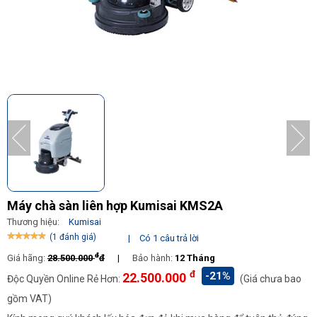
Máy chà sàn liên hợp Kumisai KMS2A
Thương hiệu:
Kumisai
(1 đánh giá)
|
Có 1 câu trả lời
đ
Giá hãng:
28.500.000
đ
|
Bảo hành:
12 Tháng
đ
-21%
22.500.000
Độc Quyền Online Rẻ Hơn:
(Giá chưa bao
gồm VAT)