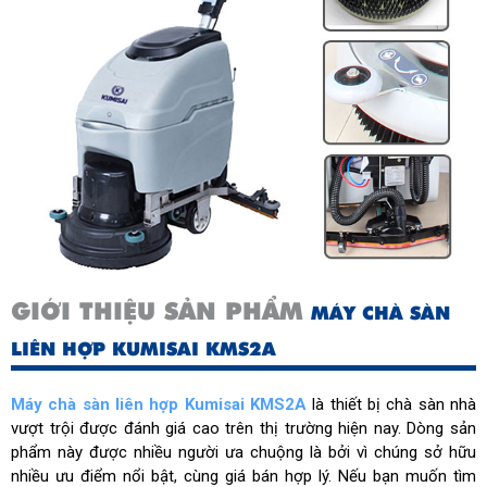
Cân nặng
75kg
Kích thước đóng gói
965 x 615 x 1020mm
Xuất xứ:
Chính hãng, sản xuất theo
công nghệ Nhật Bản
GIỚI THIỆU SẢN PHẨM
MÁY CHÀ SÀN
LIÊN HỢP KUMISAI KMS2A
Máy chà sàn liên hợp Kumisai KMS2A
là thiết bị chà sàn nhà
vượt trội được đánh giá cao trên thị trường hiện nay. Dòng sản
phẩm này được nhiều người ưa chuộng là bởi vì chúng sở hữu
nhiều ưu điểm nổi bật, cùng giá bán hợp lý. Nếu bạn muốn tìm