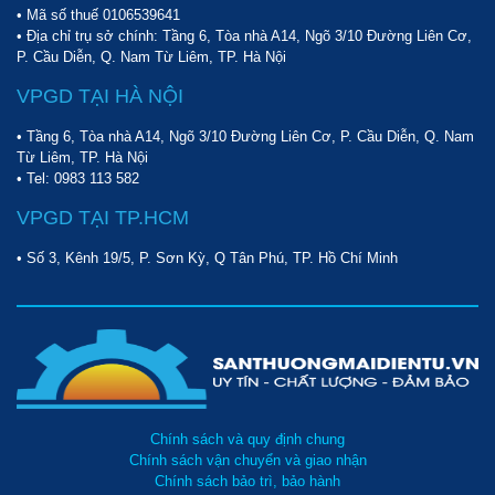
máy, đồng thời xả hết nước bẩn ra ngoài, tháo bàn chải,
• Mã số thuế 0106539641
pad sàn ra để riêng.
• Địa chỉ trụ sở chính: Tầng 6, Tòa nhà A14, Ngõ 3/10 Đường Liên Cơ,
P. Cầu Diễn, Q. Nam Từ Liêm, TP. Hà Nội
Để sở hữu ngay cho mình sản phẩm
máy chà sàn liên hợp
Kumisai KMS2A
chính hãng, quý khách hàng hãy ngay lập tức
VPGD TẠI HÀ NỘI
liên hệ với
Điện máy Hoàng Liên
của chúng tôi để được nhân
• Tầng 6, Tòa nhà A14, Ngõ 3/10 Đường Liên Cơ, P. Cầu Diễn, Q. Nam
viên hỗ trợ và tư vấn chu đáo nhất. Mọi thắc mắc cần được giải
Từ Liêm, TP. Hà Nội
đáp về sản phẩm, chế độ bảo hành, cũng như giá bán chi tiết sản
• Tel:
0983 113 582
phẩm này, quý khách vui lòng gọi đến số máy
098 777 9682
để
được tư vấn.
VPGD TẠI TP.HCM
• Số 3, Kênh 19/5, P. Sơn Kỳ, Q Tân Phú, TP. Hồ Chí Minh
Chính sách và quy định chung
Chính sách vận chuyển và giao nhận
Chính sách bảo trì, bảo hành