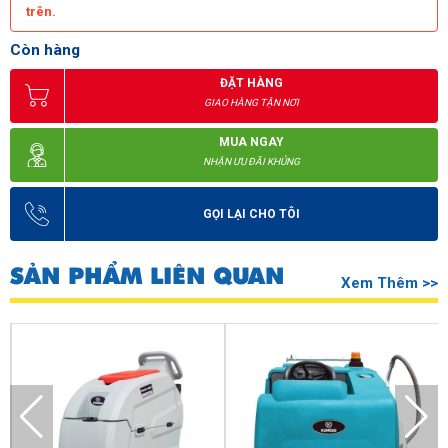
trên.
Còn hàng
ĐẶT HÀNG
GIAO HÀNG TẬN NƠI
MUA NGAY
NHẬN ƯU ĐÃI KHỦNG
GỌI LẠI CHO TÔI
Thiết kế thông minh, linh hoạt, tiện dụng
SẢN PHẨM LIÊN QUAN
Xem Thêm >>
Lưu ý khi sử dụng máy chà sàn liên hợp cánh bướm Palada
PD2A
Bạn có đang sử dụng máy chà sàn liên hợp cánh bướm Palada
PD2A đúng cách? Cần chú ý những gì khi vận hành
máy chà
sàn
? Tham khảo ngay một số những lưu ý tại bài viết dưới đây!
Chọn mua máy có công suất phù hợp với nhu cầu sử dụng.