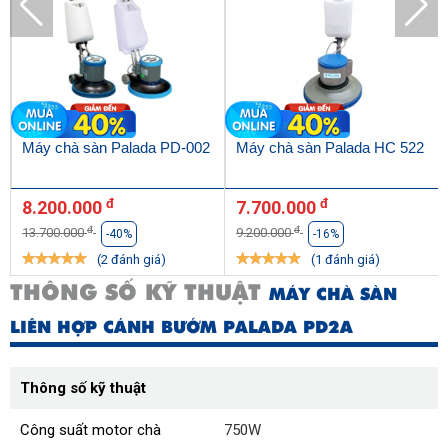
Máy chà sàn Palada PD-002
Máy chà sàn Palada HC 522
đ
đ
8.200.000
7.700.000
đ
đ
13.700.000
9.200.000
-40%
-16%
(2 đánh giá)
(1 đánh giá)
THÔNG SỐ KỸ THUẬT
MÁY CHÀ SÀN
LIÊN HỢP CÁNH BƯỚM PALADA PD2A
Thông số kỹ thuật
Công suất motor chà
750W