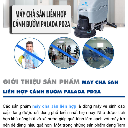
Cân nặng
75kg
Kích thước đóng gói
965 x 615 x 1020mm
Xuất xứ:
Chính hãng Palada, sản xuất
theo công nghệ Italy
GIỚI THIỆU SẢN PHẨM
MÁY CHÀ SÀN
LIÊN HỢP CÁNH BƯỚM PALADA PD2A
Các sản phẩm
máy chà sàn liên hợp
là dòng máy vệ sinh cao
cấp đang được sử dụng phổ biến nhất hiện nay. Nhờ được tích
hợp khả năng hút và xả nước giúp quá trình làm sạch với máy trở
nên dễ dàng, hiệu quả hơn. Một trong những sản phẩm đang “làm