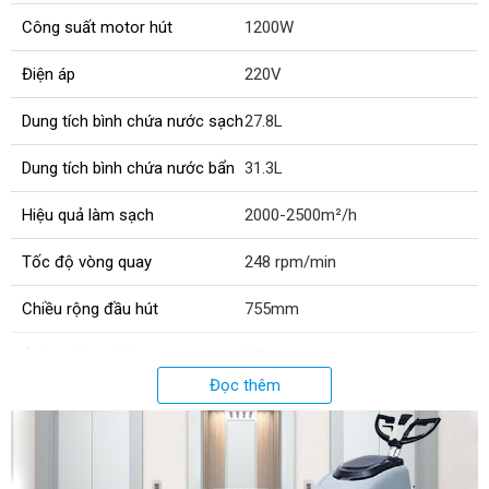
Công suất motor hút
1200W
Điện áp
220V
Dung tích bình chứa nước sạch
27.8L
Dung tích bình chứa nước bẩn
31.3L
Hiệu quả làm sạch
2000-2500m²/h
Tốc độ vòng quay
248 rpm/min
Chiều rộng đầu hút
755mm
Áp lực bàn chải
30kg
Đọc thêm
Đường kính bàn chà
455mm
Độ dài dây điện
18m