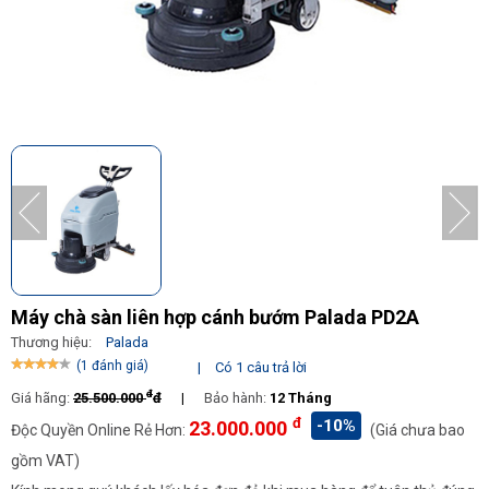
Máy chà sàn liên hợp cánh bướm Palada PD2A
Thương hiệu:
Palada
(1 đánh giá)
|
Có 1 câu trả lời
đ
Giá hãng:
25.500.000
đ
|
Bảo hành:
12 Tháng
đ
-10%
23.000.000
Độc Quyền Online Rẻ Hơn:
(Giá chưa bao
gồm VAT)