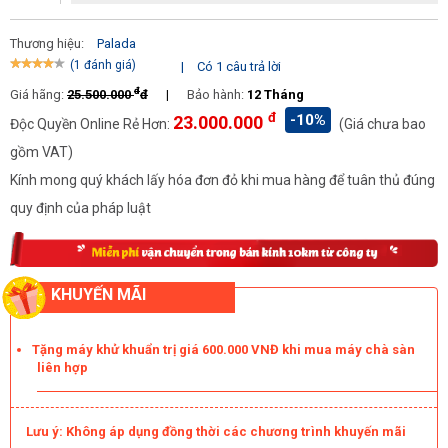
Palada PD2A sử dụng bàn chà có đường kính 455mm với đa
Thương hiệu:
Palada
dạng các đầu chải, pad chà. Bằng cách kết hợp
phụ kiện máy
(1 đánh giá)
|
Có 1 câu trả lời
chà sàn
phù hợp, các công việc vệ sinh đều được hoàn thành
đ
nhanh chóng, ấn tượng.
Giá hãng:
25.500.000
đ
|
Bảo hành:
12 Tháng
đ
-10%
23.000.000
Độc Quyền Online Rẻ Hơn:
(Giá chưa bao
Linh hoạt, tiện dụng
gồm VAT)
Đối với các dòng máy công nghiệp to và nặng, độ linh hoạt hay
Kính mong quý khách lấy hóa đơn đỏ khi mua hàng để tuân thủ đúng
khả năng di chuyển luôn là vấn đề lớn. Tuy nhiên điều này đã
quy định của pháp luật
được khắc phục hoàn toàn trên máy chà sàn liên hợp cánh
bướm Palada PD2A.
Hệ thống tay cầm và bánh xe được tích hợp giúp người dùng có
thể dễ dàng di chuyển máy trong quá trình làm sạch. Bên cạnh
KHUYẾN MÃI
đó máy cũng được trang vị dây điện với chiều dài lên tới 18m
siêu tiện dụng.
Tặng máy khử khuẩn trị giá 600.000 VNĐ khi mua máy chà sàn
liên hợp
Lưu ý: Không áp dụng đồng thời các chương trình khuyến mãi