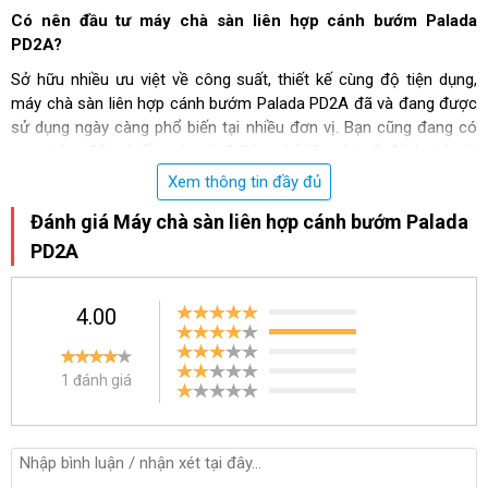
Có nên đầu tư máy chà sàn liên hợp cánh bướm Palada
PD2A?
Sở hữu nhiều ưu việt về công suất, thiết kế cùng độ tiện dụng,
máy chà sàn liên hợp cánh bướm Palada PD2A đã và đang được
sử dụng ngày càng phổ biến tại nhiều đơn vị. Bạn cũng đang có
quan tâm đến chiếc máy này? Đừng bỏ lỡ một số đánh giá chi
tiết dưới đây!
Xem thông tin đầy đủ
Đánh giá Máy chà sàn liên hợp cánh bướm Palada
Kiểu dáng hiện đại
PD2A
Thiết kế nhỏ gọn, hiện đại giúp Palada PD2A nhanh chóng đáp
ứng hiệu quả nhu cầu sử dụng của người dùng. Bên cạnh đó thao
tác điều khiển, vận hành máy cũng được thực hiện dễ dàng hơn
4.00
rất nhiều.
Hãng sử dụng nhựa ABS cùng inox không gỉ cho toàn bộ các bộ
1 đánh giá
phận của máy. Nhờ vậy tạo thành lớp vỏ bảo vệ chống lại mọi tác
động không tốt từ ngoại lực cũng như các yếu tố ăn mòn.