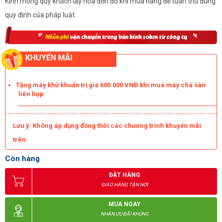
Kính mong quý khách lấy hóa đơn đỏ khi mua hàng để tuân thủ đúng
quy định của pháp luật
KHUYẾN MÃI
Tặng máy khử khuẩn trị giá 600.000 VNĐ khi mua máy chà sàn
liên hợp
Lưu ý: Không áp dụng đồng thời các chương trình khuyến mãi
trên.
Còn hàng
ĐẶT HÀNG
GIAO HÀNG TẬN NƠI
MUA NGAY
NHẬN ƯU ĐÃI KHỦNG