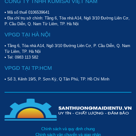
CÔNG TY TNHH KUMISAI VIỆT NAM
các sự cố đường truyền điện.
• Mã số thuế 0106539641
Dựa trên nhu cầu vệ sinh tại từng khu vực để kết hợp sử
• Địa chỉ trụ sở chính: Tầng 6, Tòa nhà A14, Ngõ 3/10 Đường Liên Cơ,
dụng phụ kiện phù hợp.
P. Cầu Diễn, Q. Nam Từ Liêm, TP. Hà Nội
Không chỉ sở hữu khả năng làm sạch nhanh chóng, ấn tượng,
VPGD TẠI HÀ NỘI
máy chà sàn liên hợp cánh bướm Palada PD2A
còn được ưa
chuộng bởi thiết kế ấn tượng cùng mức giá siêu hấp dẫn. Bạn
• Tầng 6, Tòa nhà A14, Ngõ 3/10 Đường Liên Cơ, P. Cầu Diễn, Q. Nam
nghĩ sao về quyết định đầu tư Palada PD2A cho đơn vị mình?
Từ Liêm, TP. Hà Nội
• Tel:
0983 113 582
Nhanh tay liên hệ hotline
098 777 9682
để được tư vấn và nhận
báo giá miễn phí nhé!
VPGD TẠI TP.HCM
• Số 3, Kênh 19/5, P. Sơn Kỳ, Q Tân Phú, TP. Hồ Chí Minh
Chính sách và quy định chung
Chính sách vận chuyển và giao nhận