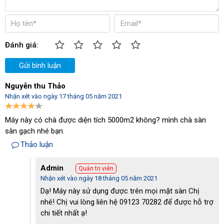
Đánh giá:
Gửi bình luận
Nguyễn thu Thảo
Nhận xét vào ngày 17 tháng 05 năm 2021
Máy này có chà được diện tích 5000m2 không? mình chà sàn
sàn gạch nhé bạn.
Thiết bị đang được sử dụng phổ biến tại nhiều khu vực
Thảo luận
Hiệu năng mạnh mẽ
Admin
Quản trị viên
Máy được trang bị 2 motor hút và chà chuyên dụng với tổng
Nhận xét vào ngày 18 tháng 05 năm 2021
công suất lên tới 1950W cùng tốc độ vòng quay đạt 148
Dạ! Máy này sử dụng được trên mọi mặt sàn Chị
rpm/min. Qua đó tạo cho sản phẩm khả năng làm sạch khoảng
nhé! Chị vui lòng liên hệ 09123 70282 để được hỗ trợ
2000 -2500 m2/h. Hiện Palada PD2A đang được sử dụng như
chi tiết nhất ạ!
một trợ thủ vệ sinh đắc lực tại nhiều doanh nghiệp, nhà xưởng.