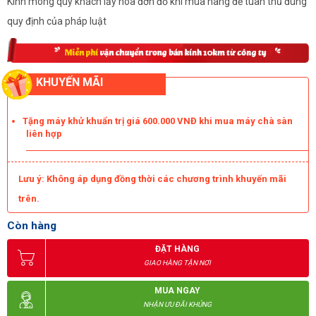
Kính mong quý khách lấy hóa đơn đỏ khi mua hàng để tuân thủ đúng
quy định của pháp luật
KHUYẾN MÃI
Tặng máy khử khuẩn trị giá 600.000 VNĐ khi mua máy chà sàn
liên hợp
Lưu ý: Không áp dụng đồng thời các chương trình khuyến mãi
trên.
Còn hàng
ĐẶT HÀNG
GIAO HÀNG TẬN NƠI
MUA NGAY
NHẬN ƯU ĐÃI KHỦNG