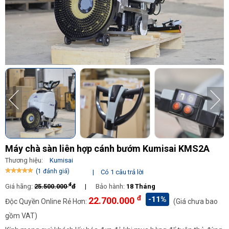
Máy chà sàn liên hợp cánh bướm Kumisai KMS2A
Thương hiệu:
Kumisai
(1 đánh giá)
|
Có 1 câu trả lời
đ
Giá hãng:
25.500.000
đ
|
Bảo hành:
18 Tháng
đ
-11%
22.700.000
Độc Quyền Online Rẻ Hơn:
(Giá chưa bao
gồm VAT)