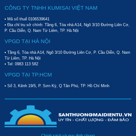
CÔNG TY TNHH KUMISAI VIỆT NAM
Máy chà sàn liên hợp cánh bướm Kumisai KMS2A
hiện đang
được Điện máy Hoàng Liên cung cấp và phân phối chính hãng tới
• Mã số thuế 0106539641
người tiêu dùng. Ngay khi quý khách hàng đang có nhu cầu về
• Địa chỉ trụ sở chính: Tầng 6, Tòa nhà A14, Ngõ 3/10 Đường Liên Cơ,
sản phẩm, hãy ngay lập tức liên hệ với nhân viên của chúng tôi để
P. Cầu Diễn, Q. Nam Từ Liêm, TP. Hà Nội
được tư vấn báo giá chi tiết nhất. Mọi thắc mắc cần được giải
VPGD TẠI HÀ NỘI
đáp của quý khách hàng vui lòng liên hệ với chúng tôi theo số
máy
098 777 9682
.
• Tầng 6, Tòa nhà A14, Ngõ 3/10 Đường Liên Cơ, P. Cầu Diễn, Q. Nam
Từ Liêm, TP. Hà Nội
Điện máy Hoàng Liên luôn là địa chỉ đáng tin cậy để khác hành
• Tel:
0983 113 582
lựa chọn mua sản phẩm chà sàn. Chúng tôi cung cấp đầy đủ các
model chà sàn của Kumisai, cũng như các thương hiệu nổi tiếng
VPGD TẠI TP.HCM
khác. Để được xem thêm sản phẩm, quý khách vui lòng truy cập
• Số 3, Kênh 19/5, P. Sơn Kỳ, Q Tân Phú, TP. Hồ Chí Minh
vào website:
https://santhuongmaidientu.vn/
để tham khảo.
Chính sách và quy định chung