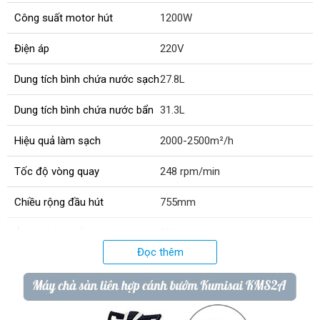
Công suất motor hút
1200W
Điện áp
220V
Dung tích bình chứa nước sạch
27.8L
Dung tích bình chứa nước bẩn
31.3L
Hiệu quả làm sạch
2000-2500m²/h
Tốc độ vòng quay
248 rpm/min
Chiều rộng đầu hút
755mm
Áp lực bàn chải
30kg
Đọc thêm
Đường kính bàn chà
455mm
Độ dài dây điện
18m