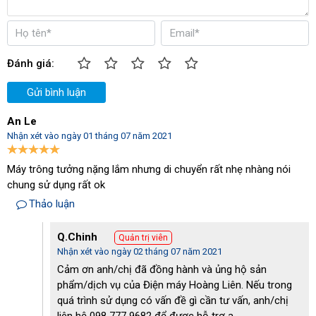
phải mất quá nhiều thời gian cho việc cấp hay tháo nước
nhiều lần.
Là dòng máy tích hợp cả chức năng chà và hút tiện lợi. Do
đó, chỉ cần máy di chuyển tới đâu, không gian của bạn sẽ
Đánh giá:
được làm sạch hoàn toàn và sử dụng ngay lập tức mà
không cần dùng thêm bất kỳ thiết bị hay giẻ lau để làm khô
Gửi bình luận
sàn. Cho nên, thiết bị phù hợp để làm sạch cho cả những
không gian có nhiều người qua lại như: siêu thị, nhà
An Le
xưởng,...
Nhận xét vào ngày 01 tháng 07 năm 2021
Máy trông tưởng nặng lắm nhưng di chuyển rất nhẹ nhàng nói
chung sử dụng rất ok
Thảo luận
Q.Chinh
Quản trị viên
Nhận xét vào ngày 02 tháng 07 năm 2021
Cảm ơn anh/chị đã đồng hành và ủng hộ sản
phẩm/dịch vụ của Điện máy Hoàng Liên. Nếu trong
quá trình sử dụng có vấn đề gì cần tư vấn, anh/chị