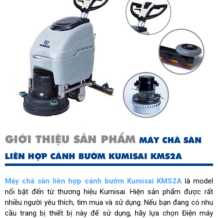
Cân nặng
75kg
Kích thước đóng gói
965 x 615 x 1020mm
Xuất xứ:
Chính hãng, sản xuất theo
công nghệ Nhật Bản
GIỚI THIỆU SẢN PHẨM
MÁY CHÀ SÀN
LIÊN HỢP CÁNH BƯỚM KUMISAI KMS2A
Máy chà sàn liên hợp cánh bướm Kumisai KMS2A
là model
nổi bật đến từ thương hiệu Kumisai. Hiện sản phẩm được rất
nhiều người yêu thích, tìm mua và sử dụng. Nếu bạn đang có nhu
cầu trang bị thiết bị này để sử dụng, hãy lựa chọn Điện máy