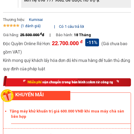
liên hệ 098 777 9682 để được hỗ trợ ạ.
Thương hiệu:
Kumisai
(1 đánh giá)
|
Có 1 câu trả lời
đ
Giá hãng:
25.500.000
đ
|
Bảo hành:
18 Tháng
đ
-11%
22.700.000
Độc Quyền Online Rẻ Hơn:
(Giá chưa bao
gồm VAT)
Kính mong quý khách lấy hóa đơn đỏ khi mua hàng để tuân thủ đúng
Kumisai KMS2A có phần tay đẩy trang bị bảng điều khiển
quy định của pháp luật
Giá bán sản phẩm vô cùng hợp lý, đây là lý do vì sao thiết
bị này được nhiều người tin dùng tới vậy.
Hướng dẫn cách để vệ sinh và bảo quản cho máy
KHUYẾN MÃI
Để đảm bảo mang lại hiệu quả công việc cao nhất, cũng như giúp
bảo quản máy tốt, trong quá trình vận hành và sử dụng máy, bạn
Tặng máy khử khuẩn trị giá 600.000 VNĐ khi mua máy chà sàn
liên hợp
cần chú ý tới những vấn đề cơ bản sau đây:
Cần phải xả hết nước sạch và nước bẩn ra khỏi máy khi đã