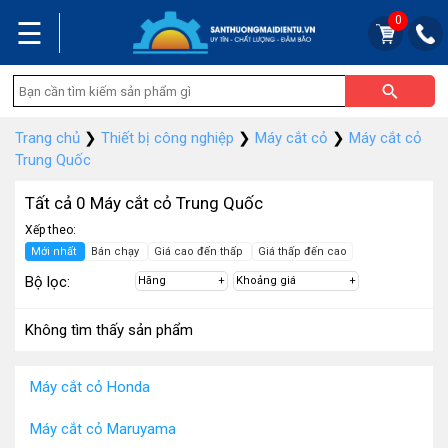
0
☰
Trang chủ
❯
Thiết bị công nghiệp
❯
Máy cắt cỏ
❯
Máy cắt cỏ
Trung Quốc
Tất cả 0 Máy cắt cỏ Trung Quốc
Xếp theo:
Mới nhất
Bán chạy
Giá cao đến thấp
Giá thấp đến cao
Bộ lọc:
Hãng
Khoảng giá
Không tìm thấy sản phẩm
Máy cắt cỏ Honda
Máy cắt cỏ Maruyama