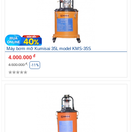
Máy bơm mỡ Kumisai 35L model KMS-35S
đ
4.000.000
đ
4.500.000
-11%