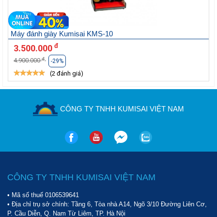
Máy đánh giày Kumisai KMS-10
đ
3.500.000
đ
4.900.000
-29%
(2 đánh giá)
CÔNG TY TNHH KUMISAI VIỆT NAM
CÔNG TY TNHH KUMISAI VIỆT NAM
• Mã số thuế 0106539641
• Địa chỉ trụ sở chính: Tầng 6, Tòa nhà A14, Ngõ 3/10 Đường Liên Cơ,
P. Cầu Diễn, Q. Nam Từ Liêm, TP. Hà Nội