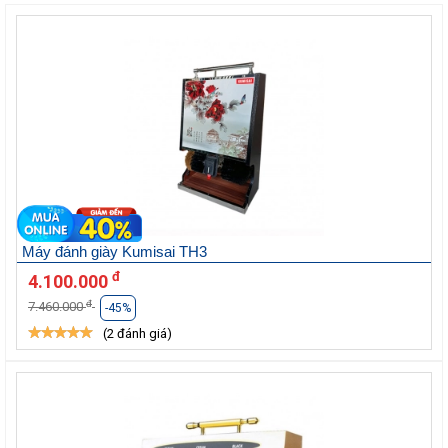
Máy đánh giày Kumisai TH3
đ
4.100.000
đ
7.460.000
-45%
(2 đánh giá)