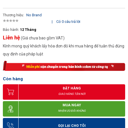
Thương hiệu:
No Brand
|
Có 0 câu trả lời
Bảo hành:
12 Tháng
Liên hệ
(Giá chưa bao gồm VAT)
Kính mong quý khách lấy hóa đơn đỏ khi mua hàng để tuân thủ đúng
quy định của pháp luật
Còn hàng
ĐẶT HÀNG
GIAO HÀNG TẬN NƠI
MUA NGAY
NHẬN ƯU ĐÃI KHỦNG
GỌI LẠI CHO TÔI