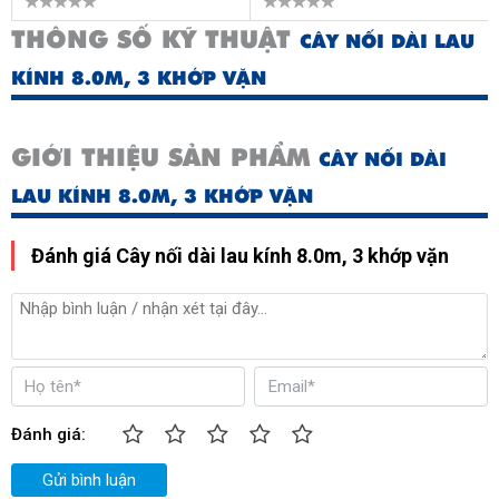
THÔNG SỐ KỸ THUẬT
CÂY NỐI DÀI LAU
KÍNH 8.0M, 3 KHỚP VẶN
GIỚI THIỆU SẢN PHẨM
CÂY NỐI DÀI
LAU KÍNH 8.0M, 3 KHỚP VẶN
Đánh giá Cây nối dài lau kính 8.0m, 3 khớp vặn
Đánh giá:
Gửi bình luận