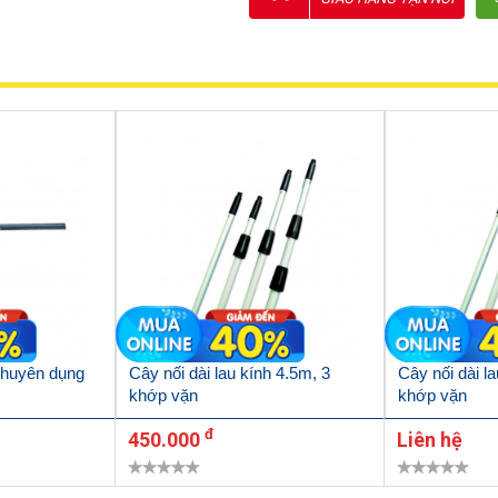
chuyên dụng
Cây nối dài lau kính 4.5m, 3
Cây nối dài l
khớp vặn
khớp vặn
đ
450.000
Liên hệ