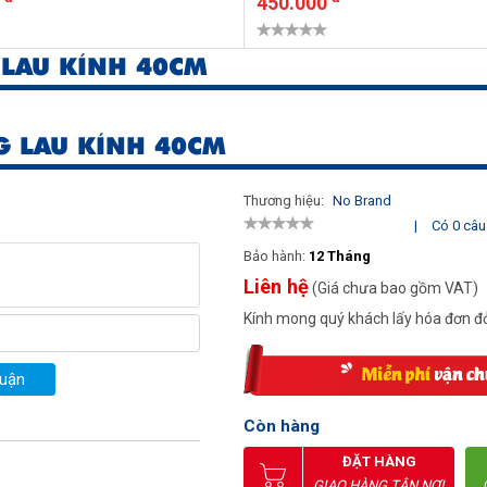
0
450.000
LAU KÍNH 40CM
G LAU KÍNH 40CM
Thương hiệu:
No Brand
|
Có 0 câu 
Bảo hành:
12 Tháng
Liên hệ
(Giá chưa bao gồm VAT)
Kính mong quý khách lấy hóa đơn đỏ
luận
Còn hàng
ĐẶT HÀNG
GIAO HÀNG TẬN NƠI