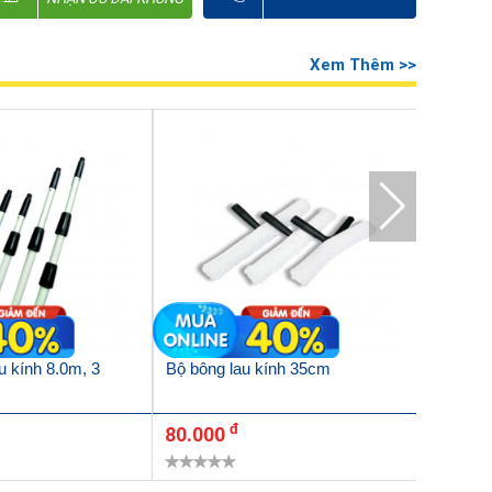
Xem Thêm >>
au kính 8.0m, 3
Bộ bông lau kính 35cm
Bộ bông
đ
80.000
96.00