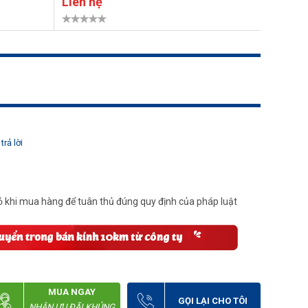
Liên hệ
80.00
trả lời
 khi mua hàng để tuân thủ đúng quy định của pháp luật
MUA NGAY
GỌI LẠI CHO TÔI
NHẬN ƯU ĐÃI KHỦNG