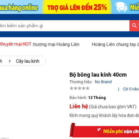
iệu" tại Sàn thương mại Hoàng Liên
Hoàng Liên chung tay đẩy lùi
Khuyến mại HOT
nh
Cây lau kính
Bộ bông lau kính 40cm
Thương hiệu:
No Brand
|
Có 0 câu 
Bảo hành:
12 Tháng
Liên hệ
(Giá chưa bao gồm VAT)
Kính mong quý khách lấy hóa đơn đỏ