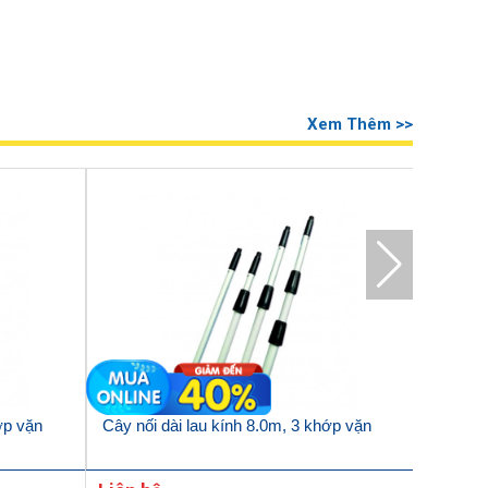
Xem Thêm >>
ớp vặn
Cây nối dài lau kính 8.0m, 3 khớp vặn
Bộ bông