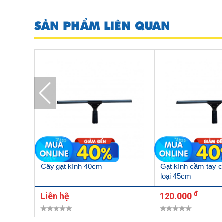
SẢN PHẨM LIÊN QUAN
m, 2
Cây gạt kính 40cm
Gạt kính cầm tay 
loại 45cm
đ
Liên hệ
120.000