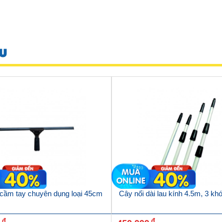
U
 cầm tay chuyên dụng loại 45cm
Cây nối dài lau kính 4.5m, 3 kh
đ
đ