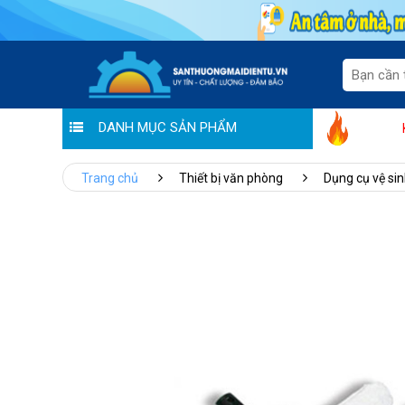
DANH MỤC SẢN PHẨM
"Sale thương hiệu - Ưu đãi tiền tr
Trang chủ
Thiết bị văn phòng
Dụng cụ vệ si