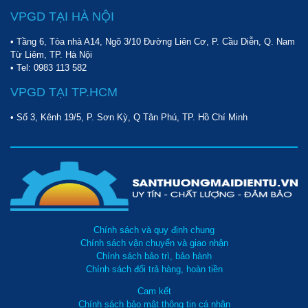
VPGD TẠI HÀ NỘI
• Tầng 6, Tòa nhà A14, Ngõ 3/10 Đường Liên Cơ, P. Cầu Diễn, Q. Nam
Từ Liêm, TP. Hà Nội
Cầu nâng 1 trụ senok pu04 chính hãng được nhiều gara ô tô sử
• Tel:
0983 113 582
dụng
VPGD TẠI TP.HCM
Chính sách mua hàng tại điện máy Hoàng Liên:
• Số 3, Kênh 19/5, P. Sơn Kỳ, Q Tân Phú, TP. Hồ Chí Minh
Được đổi trả sản phẩm trong vòng 7 ngày nếu sản phẩm bị
lỗi do phía nhà sản xuất.
Thời gian bảo hành lâu năm.
Miễn phí vận chuyển trong bán kính 10km tính từ địa chỉ
của ddieenj máy Hoàng Liên (Tòa nhà A14, ngõ 3/10
Đường Liên Cơ, Quận Nam Từ Liêm, Hà Nội)
Khách hàng được lấy hóa đơn đỏ về sản phẩm.
Chính sách và quy định chung
Chính sách vận chuyển và giao nhận
Bên trên là những thông tin chúng tôi chia sẻ cho các bạn về sản
Chính sách bảo trì, bảo hành
phẩm
cầu nâng rửa xe một trụ SENOK PU04
chính hãng. Hiện
Chính sách đổi trả hàng, hoàn tiền
sản phẩm đang có sẵn tại kho của điện máy Hoàng Liên. Nếu
các bạn đang có nhu cầu muốn mua sản phẩm này hãy liên hệ
Cam kết
Chính sách bảo mật thông tin cá nhân
theo số điện thoại: 0972 882 886 để được tư vấn miễn phí!