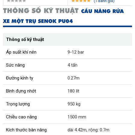
(1 đánh giá)
THÔNG SỐ KỸ THUẬT
CẦU NÂNG RỬA
XE MỘT TRỤ SENOK PU04
Thông số kỹ thuật
Áp suất khí nén
9-12 bar
Sức nâng
4 tấn
Đường kính ty
0.27m
Bình đựng nhớt
180 lít
Trọng lượng
950 kg
Chiều cao nâng
1500 mm
Kích thước bàn nâng
dài 4.42m, rộng: 0.7m