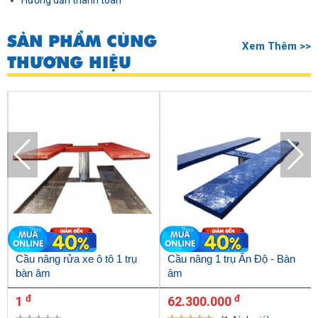
Hướng dẫn thanh toán
SẢN PHẨM CÙNG
Xem Thêm >>
THƯƠNG HIỆU
Cầu nâng rửa xe ô tô 1 trụ
Cầu nâng 1 trụ Ấn Độ - Bàn
bàn âm
âm
đ
đ
1
62.300.000