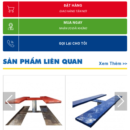
sửa chữa, bảo dưỡng ô tô.
ĐẶT HÀNG
GIAO HÀNG TẬN NƠI
MUA NGAY
NHẬN ƯU ĐÃI KHỦNG
GỌI LẠI CHO TÔI
SẢN PHẨM LIÊN QUAN
Xem Thêm >>
Cầu nâng 1 trụ senok có nhiều ưu điểm khiến người dùng yêu
thích
Địa chỉ mua cầu nâng 1 trụ Senok PU04 uy tín, chất lượng