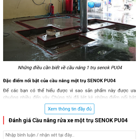
Những điều cần biết về cầu nâng 1 trụ senok PU04
Đặc điểm nổi bật của cầu nâng một trụ SENOK PU04
Để các bạn có thể hiểu được vì sao sản phẩm này được ưa
chuộng nhiều đến vậy. Chúng tôi đã liệt kê những điểm nổi bật
của
cầu nâng 1 trụ rửa xe
Senok PU04 dưới đây:
Xem thông tin đầy đủ
Bình chứa dầu được làm từ chất liệu cao cấp, đảm bảo độ
Đánh giá Cầu nâng rửa xe một trụ SENOK PU04
bền và khả năng chịu lực cao.
Bên ngoài phần vỏ của ty ben được phủ thêm 1 lớp sợi
thủy tinh (carbon fiber) mang đến độ đàn hồi tốt, giãn nở