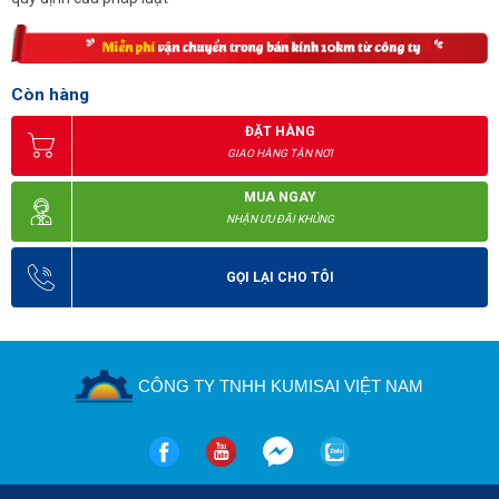
Còn hàng
ĐẶT HÀNG
GIAO HÀNG TẬN NƠI
MUA NGAY
NHẬN ƯU ĐÃI KHỦNG
GỌI LẠI CHO TÔI
CÔNG TY TNHH KUMISAI VIỆT NAM