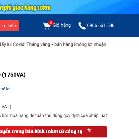
0
Giỏ hàng
0966 631 546
Tìm kiếm
i Covid: Tháng vàng - bán hàng không lợi nhuận
Tưng bừng khuyế
0 (1750VA)
trả lời
m VAT)
 khi mua hàng để tuân thủ đúng quy định của pháp luật