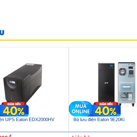
U
điện UPS Eaton EDX2000HV
Bộ lưu điện Eaton 9E20Ki
đ