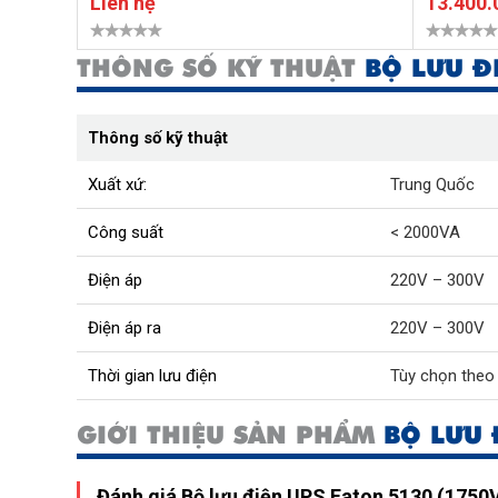
Liên hệ
13.400
THÔNG SỐ KỸ THUẬT
BỘ LƯU Đ
Thông số kỹ thuật
Xuất xứ:
Trung Quốc
Công suất
< 2000VA
Điện áp
220V – 300V
Điện áp ra
220V – 300V
Thời gian lưu điện
Tùy chọn theo
GIỚI THIỆU SẢN PHẨM
BỘ LƯU 
Đánh giá Bộ lưu điện UPS Eaton 5130 (1750