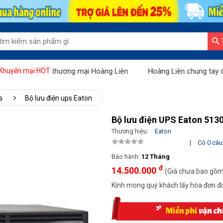
iệu" tại Sàn thương mại Hoàng Liên
Hoàng Liên chung tay đẩy lù
Khuyến mại HOT
s
Bộ lưu điện ups Eaton
Bộ lưu điện UPS Eaton 513
Thương hiệu:
Eaton
|
Có 0 câu 
Bảo hành:
12 Tháng
đ
14.500.000
(Giá chưa bao gồ
Kính mong quý khách lấy hóa đơn đỏ