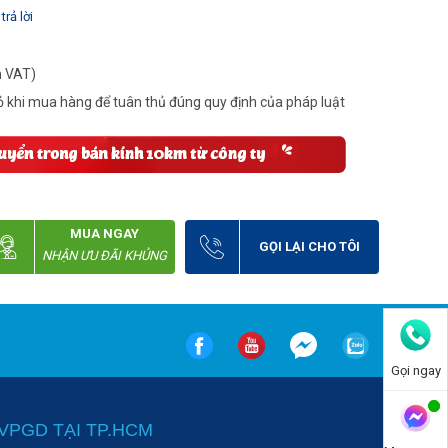
trả lời
m VAT)
 khi mua hàng để tuân thủ đúng quy định của pháp luật
MUA NGAY
GỌI LẠI CHO TÔI
NHẬN ƯU ĐÃI KHỦNG
Gọi ngay
VPGD TẠI TP.HCM