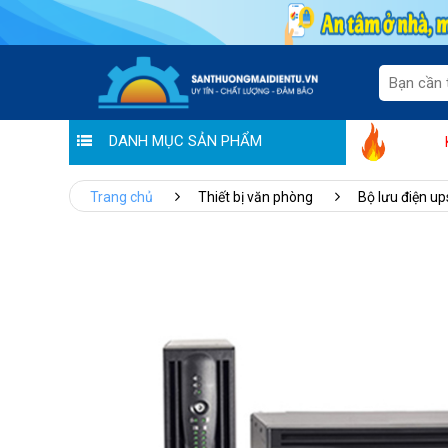
DANH MỤC SẢN PHẨM
"Sale thương hiệu - Ưu đãi tiền tr
Trang chủ
Thiết bị văn phòng
Bộ lưu điện up