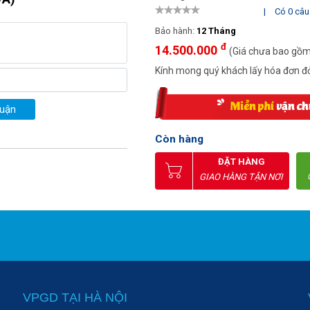
|
Có 0 câu 
Bảo hành:
12 Tháng
đ
14.500.000
(Giá chưa bao gồ
Kính mong quý khách lấy hóa đơn đỏ
luận
Còn hàng
ĐẶT HÀNG
GIAO HÀNG TẬN NƠI
VPGD TẠI HÀ NỘI