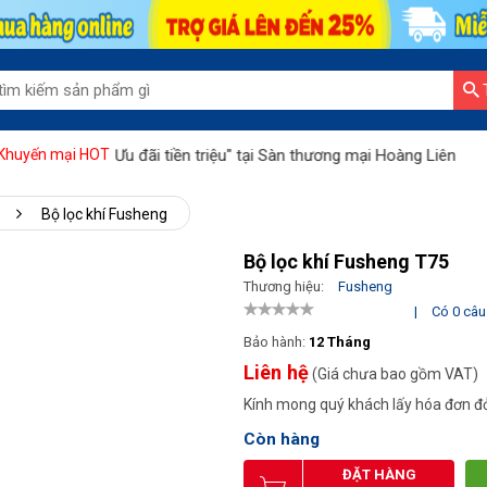
g hiệu - Ưu đãi tiền triệu" tại Sàn thương mại Hoàng Liên
Hoàng 
Khuyến mại HOT
Bộ lọc khí Fusheng
Bộ lọc khí Fusheng T75
Thương hiệu:
Fusheng
|
Có 0 câu 
Bảo hành:
12 Tháng
Liên hệ
(Giá chưa bao gồm VAT)
Kính mong quý khách lấy hóa đơn đỏ
Còn hàng
ĐẶT HÀNG