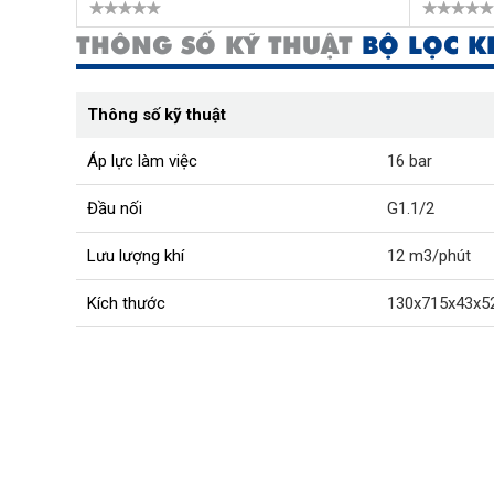
THÔNG SỐ KỸ THUẬT
BỘ LỌC K
Thông số kỹ thuật
Áp lực làm việc
16 bar
Đầu nối
G1.1/2
Lưu lượng khí
12 m3/phút
Kích thước
130x715x43x