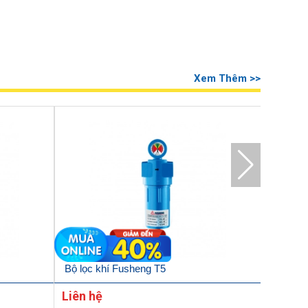
Xem Thêm >>
Bộ lọc khí Fusheng T5
Bộ lọc 
Liên hệ
Liên h