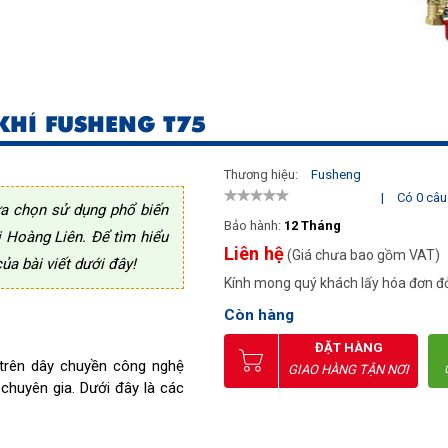
KHÍ FUSHENG T75
Thương hiệu:
Fusheng
|
Có 0 câu 
ựa chọn sử dụng phổ biến
Bảo hành:
12 Tháng
 Hoàng Liên. Để tìm hiểu
Liên hệ
(Giá chưa bao gồm VAT)
a bài viết dưới đây!
Kính mong quý khách lấy hóa đơn đỏ
Còn hàng
ĐẶT HÀNG
 trên dây chuyền công nghệ
GIAO HÀNG TẬN NƠI
 chuyên gia. Dưới đây là các