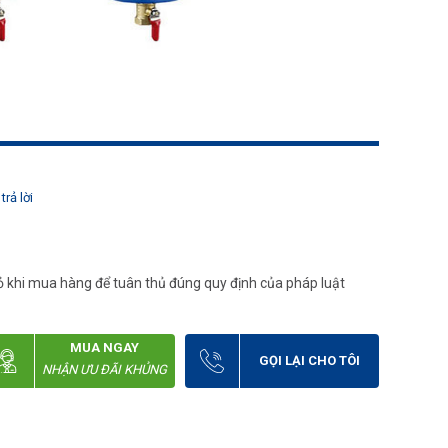
trả lời
 khi mua hàng để tuân thủ đúng quy định của pháp luật
MUA NGAY
GỌI LẠI CHO TÔI
NHẬN ƯU ĐÃI KHỦNG