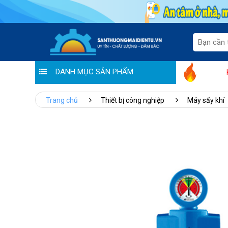
DANH MỤC SẢN PHẨM
Tưng bừng khuyến mãi "Tháng vàng tri ân"
"Sale thươn
Trang chủ
Thiết bị công nghiệp
Máy sấy khí