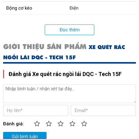
Động cơ kéo
Điện
Động cơ chổi chính
800 W
Đọc thêm
Bánh xe
bằng cao su
GIỚI THIỆU SẢN PHẨM
XE QUÉT RÁC
Nguồn điện Pin
48V/150Ah
NGỒI LÁI DQC - TECH 15F
Đánh giá Xe quét rác ngồi lái DQC - Tech 15F
Đánh giá:
Gửi bình luận