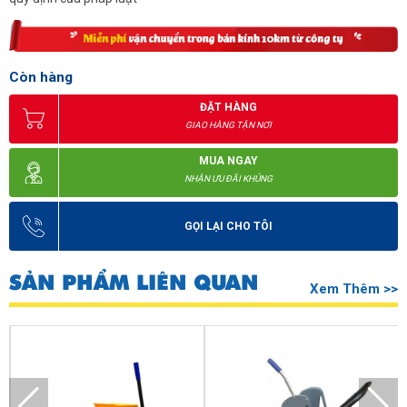
Còn hàng
ĐẶT HÀNG
GIAO HÀNG TẬN NƠI
MUA NGAY
NHẬN ƯU ĐÃI KHỦNG
GỌI LẠI CHO TÔI
SẢN PHẨM LIÊN QUAN
Xem Thêm >>