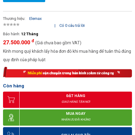
Thương hiệu:
Elemax
|
Có 0 câu trả lời
Bảo hành:
12 Tháng
đ
27.500.000
(Giá chưa bao gồm VAT)
Kính mong quý khách lấy hóa đơn đỏ khi mua hàng để tuân thủ đúng
quy định của pháp luật
Còn hàng
ĐẶT HÀNG
GIAO HÀNG TẬN NƠI
MUA NGAY
NHẬN ƯU ĐÃI KHỦNG