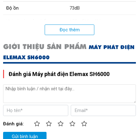
Độ ồn
73dB
Kích thước sản phẩm
655 x 511 x 490mm
Đọc thêm
Trọng lượng sản phẩm
65kg
GIỚI THIỆU SẢN PHẨM
MÁY PHÁT ĐIỆN
*Công suất
11HP
ELEMAX SH6000
Xuất xứ:
Nhật Bản
Đánh giá Máy phát điện Elemax SH6000
Đánh giá:
Gửi bình luận