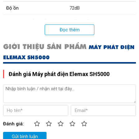
Độ ồn
72dB
Kích thước sản phẩm
605 x 495 x 490mm
Đọc thêm
Trọng lượng sản phẩm
54kg
GIỚI THIỆU SẢN PHẨM
MÁY PHÁT ĐIỆN
*Công suất
9HP
ELEMAX SH5000
Xuất xứ:
Nhật Bản
Đánh giá Máy phát điện Elemax SH5000
Đánh giá:
Gửi bình luận