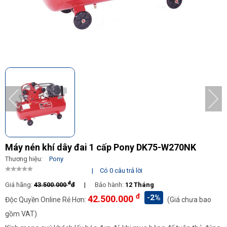
Máy nén khí dây đai 1 cấp Pony DK75-W270NK
Thương hiệu:
Pony
|
Có 0 câu trả lời
đ
Giá hãng:
43.500.000
đ
|
Bảo hành:
12 Tháng
đ
-2%
42.500.000
Độc Quyền Online Rẻ Hơn:
(Giá chưa bao
gồm VAT)