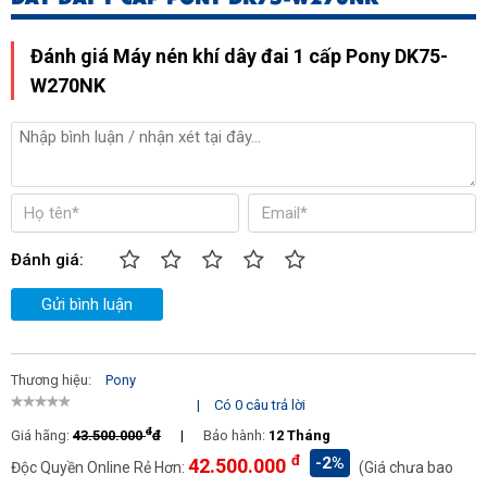
Đánh giá Máy nén khí dây đai 1 cấp Pony DK75-
W270NK
Đánh giá:
Gửi bình luận
Thương hiệu:
Pony
|
Có 0 câu trả lời
đ
Giá hãng:
43.500.000
đ
|
Bảo hành:
12 Tháng
đ
-2%
42.500.000
Độc Quyền Online Rẻ Hơn:
(Giá chưa bao