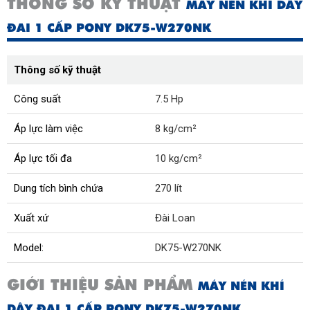
THÔNG SỐ KỸ THUẬT
MÁY NÉN KHÍ DÂY
ĐAI 1 CẤP PONY DK75-W270NK
Thông số kỹ thuật
Công suất
7.5 Hp
Áp lực làm việc
8 kg/cm²
Áp lực tối đa
10 kg/cm²
Dung tích bình chứa
270 lít
Xuất xứ
Đài Loan
Model:
DK75-W270NK
GIỚI THIỆU SẢN PHẨM
MÁY NÉN KHÍ
DÂY ĐAI 1 CẤP PONY DK75-W270NK