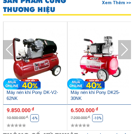
SẢN PHẨM CÙNG
Xem Thêm >>
THƯƠNG HIỆU
Máy nén khí Pony DK-V2-
Máy nén khí Pony DK25-
62NK
30NK
đ
đ
9.850.000
6.500.000
đ
đ
10.500.000
7.200.000
-6%
-10%