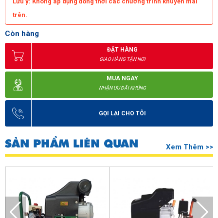
Lưu ý: Không áp dụng đồng thời các chương trình khuyến mãi
trên.
Còn hàng
ĐẶT HÀNG
GIAO HÀNG TẬN NƠI
MUA NGAY
NHẬN ƯU ĐÃI KHỦNG
GỌI LẠI CHO TÔI
SẢN PHẨM LIÊN QUAN
Xem Thêm >>