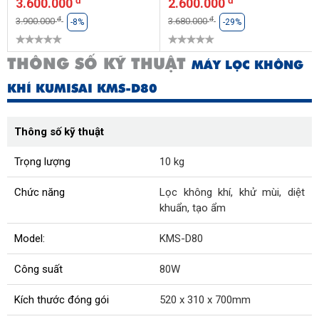
3.600.000
2.600.000
đ
đ
3.900.000
3.680.000
-8%
-29%
THÔNG SỐ KỸ THUẬT
MÁY LỌC KHÔNG
KHÍ KUMISAI KMS-D80
Thông số kỹ thuật
Trọng lượng
10 kg
Chức năng
Lọc không khí, khử mùi, diệt
khuẩn, tạo ẩm
Model:
KMS-D80
Công suất
80W
Kích thước đóng gói
520 x 310 x 700mm