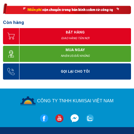
Còn hàng
ĐẶT HÀNG
GIAO HÀNG TẬN NƠI
MUA NGAY
NHẬN ƯU ĐÃI KHỦNG
Bộ lọc đa năng với nhiều lớp lọc
GỌI LẠI CHO TÔI
Lớp lọc carbon hay chính là lớp lọc than hoạt tính cho khả
năng khử mùi vô cùng tốt như loại bỏ mùi thuốc lá, mùi đồ
ăn, mùi điều hòa,... giúp không khí trong không gian sống
luôn trong lành.
CÔNG TY TNHH KUMISAI VIỆT NAM
Đèn UV tạo ra luồng sáng UVC có bước sóng ngắn cho
khả năng tiệt trùng vô cùng tốt. Do đó mà các mầm bệnh,
vi khuẩn đều bị diệt sạch.
Bộ lọc thô: được đặt ở phía trước, làm bằng kim loại nhôm
cho khả năng ngăn các loại bụi lớn, mảnh vụn trôi nổi,...