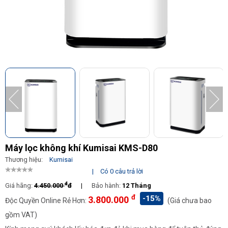
Máy lọc không khí Kumisai KMS-D80
Thương hiệu:
Kumisai
|
Có 0 câu trả lời
đ
Giá hãng:
4.450.000
đ
|
Bảo hành:
12 Tháng
đ
-15%
3.800.000
Độc Quyền Online Rẻ Hơn:
(Giá chưa bao
gồm VAT)