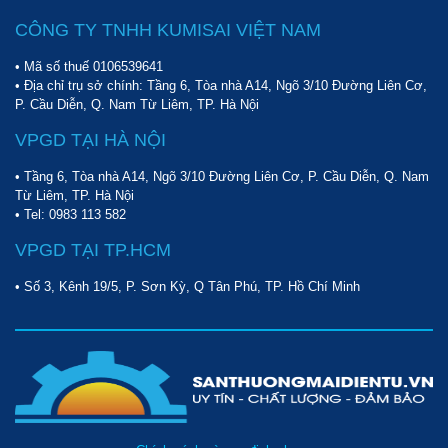
Màng lọc tạo ion âm: máy lọc không khí Kumisai KMS-D80
CÔNG TY TNHH KUMISAI VIỆT NAM
cho khả năng tạo ion âm. Những ion âm này sẽ tích điện
âm hoặc bám vào các hạt bụi, vi khuẩn có điện tích dương
• Mã số thuế 0106539641
khiến chúng “nặng” lên và rơi ra khỏi bầu không khí.
• Địa chỉ trụ sở chính: Tầng 6, Tòa nhà A14, Ngõ 3/10 Đường Liên Cơ,
P. Cầu Diễn, Q. Nam Từ Liêm, TP. Hà Nội
VPGD TẠI HÀ NỘI
• Tầng 6, Tòa nhà A14, Ngõ 3/10 Đường Liên Cơ, P. Cầu Diễn, Q. Nam
Từ Liêm, TP. Hà Nội
• Tel:
0983 113 582
VPGD TẠI TP.HCM
• Số 3, Kênh 19/5, P. Sơn Kỳ, Q Tân Phú, TP. Hồ Chí Minh