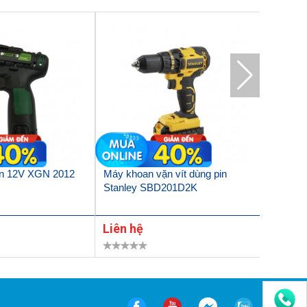
in 12V XGN 2012
Máy khoan vặn vít dùng pin
Máy kho
Stanley SBD201D2K
HP001G
Liên hệ
Liên h