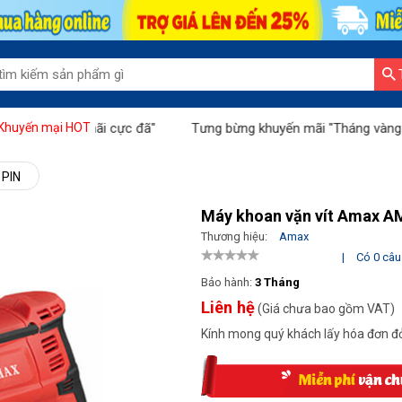
 khuyến mãi cực đã"
Tưng bừng khuyến mãi "Tháng vàng tri ân"
Khuyến mại HOT
PIN
Máy khoan vặn vít Amax A
Thương hiệu:
Amax
|
Có 0 câu 
Bảo hành:
3 Tháng
Liên hệ
(Giá chưa bao gồm VAT)
Kính mong quý khách lấy hóa đơn đỏ