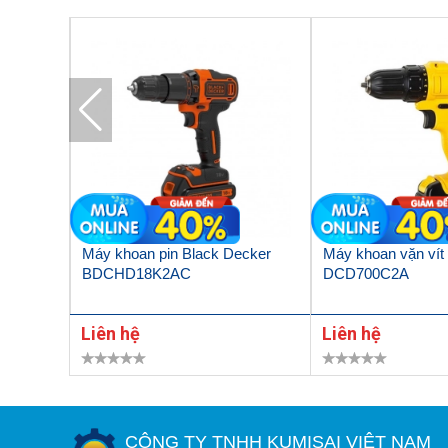
 pin 18V
Máy khoan pin Black Decker
Máy khoan vặn vít 
a bao
BDCHD18K2AC
DCD700C2A
Liên hệ
Liên hệ
CÔNG TY TNHH KUMISAI VIỆT NAM