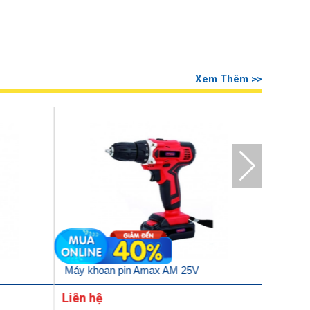
Xem Thêm >>
Máy khoan pin Amax AM 25V
Máy kh
Liên hệ
Liên h