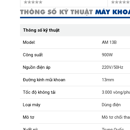
THÔNG SỐ KỸ THUẬT
MÁY KHOA
Thông số kỹ thuật
Model:
AM 13B
Công suất
900W
Nguồn điện áp
220V/50Hz
Đường kính mũi khoan
13mm
Tốc độ không tải
3.000 vòng/ph
Loại máy
Dùng điện
Mô tơ
Mô tơ chổi tha
Xuất xứ
Trung Quốc