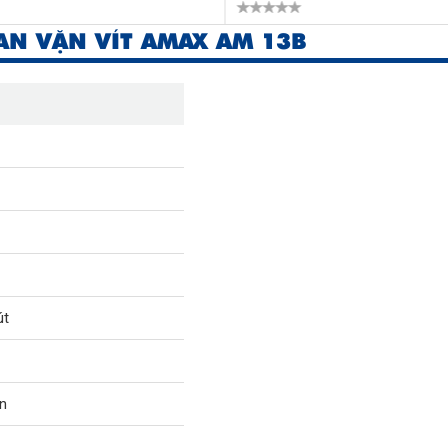
N VẶN VÍT AMAX AM 13B
út
n