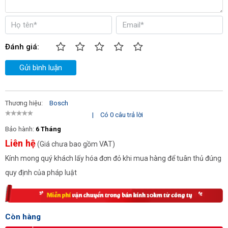
Kích thước
Chiều dài máy 17,3cm
Trọng lượng
1,2kg
Đánh giá:
Xuất xứ
Máy và pin (Malaysia), Sạc
Gửi bình luận
(Trung Quốc)
Thương hiệu:
Bosch
|
Có 0 câu trả lời
Bảo hành:
6 Tháng
Liên hệ
(Giá chưa bao gồm VAT)
Kính mong quý khách lấy hóa đơn đỏ khi mua hàng để tuân thủ đúng
quy định của pháp luật
Còn hàng