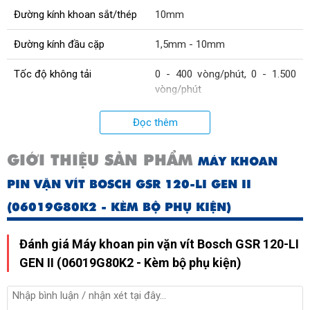
Đường kính khoan sắt/thép
10mm
Đường kính đầu cặp
1,5mm - 10mm
Tốc độ không tải
0 - 400 vòng/phút, 0 - 1.500
vòng/phút
Loại máy
Dùng pin
Đọc thêm
Đèn chiếu sáng
Đèn Led
GIỚI THIỆU SẢN PHẨM
MÁY KHOAN
Loại pin
Pin Lithium
PIN VẶN VÍT BOSCH GSR 120-LI GEN II
(06019G80K2 - KÈM BỘ PHỤ KIỆN)
Mô tơ
Mô tơ chổi than
Lõi mô tơ
Dây đồng
Đánh giá Máy khoan pin vặn vít Bosch GSR 120-LI
GEN II (06019G80K2 - Kèm bộ phụ kiện)
Lực siết
30Nm, 14Nm
Thời gian sạc pin
90 phút