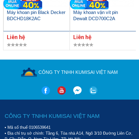
Máy khoan pin Black Decker
Máy khoan vặn vít pin
BDCHD18K2AC
Dewalt DCD700C2A
Liên hệ
Liên hệ
CÔNG TY TNHH KUMISAI VIỆT NAM
CÔNG TY TNHH KUMISAI VIỆT NAM
• Mã số thuế 0106539641
• Địa chỉ trụ sở chính: Tầng 6, Tòa nhà A14, Ngõ 3/10 Đường Liên Cơ,