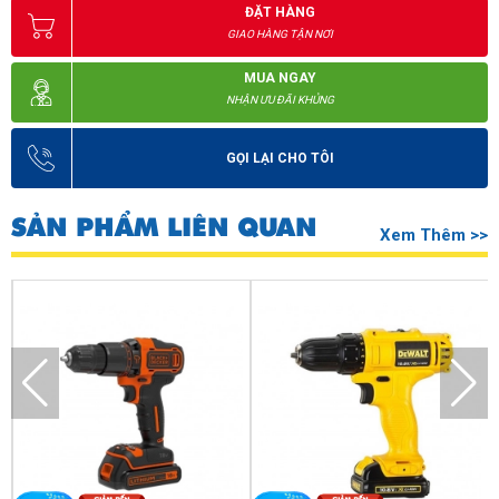
ĐẶT HÀNG
GIAO HÀNG TẬN NƠI
MUA NGAY
NHẬN ƯU ĐÃI KHỦNG
GỌI LẠI CHO TÔI
SẢN PHẨM LIÊN QUAN
Xem Thêm >>