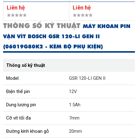
Liên hệ
Liên hệ
THÔNG SỐ KỸ THUẬT
MÁY KHOAN PIN
VẶN VÍT BOSCH GSR 120-LI GEN II
(06019G80K2 - KÈM BỘ PHỤ KIỆN)
Thông số kỹ thuật
Model:
GSR 120-LI GEN II
Điện thế pin
12V
Dung lượng pin
1.5Ah
Cỡ vít tối đa
7mm
Đường kính khoan gỗ
20mm