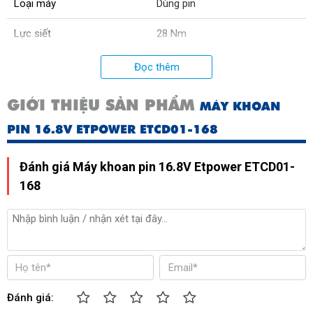
Loại máy
Dùng pin
Lực siết
28 Nm
Mô tơ
Mô tơ chổi than
Đọc thêm
Lõi mô tơ
Dây đồng
GIỚI THIỆU SẢN PHẨM
MÁY KHOAN
Xuất xứ
Trung Quốc
PIN 16.8V ETPOWER ETCD01-168
Đánh giá Máy khoan pin 16.8V Etpower ETCD01-
168
Đánh giá: